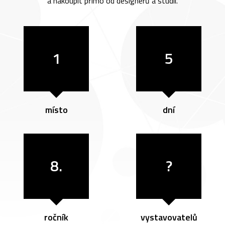
a nakoupit přímo od designérů a studií.
1
5
místo
dní
8.
?
ročník
vystavovatelů