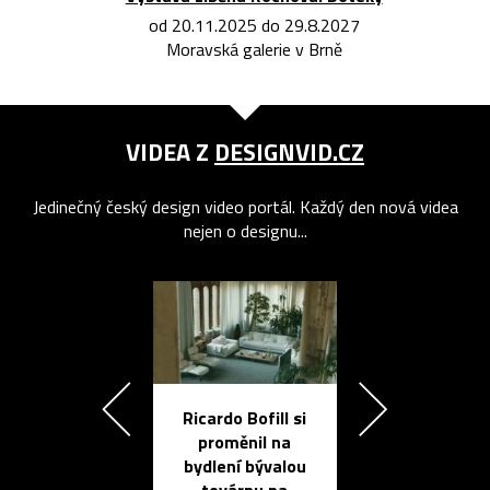
od 20.11.2025 do 29.8.2027
Moravská galerie v Brně
VIDEA Z
DESIGNVID.CZ
Jedinečný český design video portál. Každý den nová videa
nejen o designu...
Ricardo Bofill si
Přichází ten
proměnil na
propracovan
bydlení bývalou
elektronic