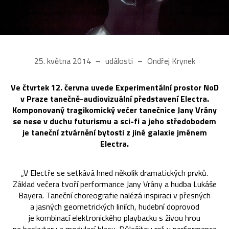
25. května 2014
události
Ondřej Krynek
Ve čtvrtek 12. června uvede Experimentální prostor NoD
v Praze tanečně-audiovizuální představení Electra.
Komponovaný tragikomický večer tanečnice Jany Vrány
se nese v duchu futurismu a sci-fi a jeho středobodem
je taneční ztvárnění bytosti z jiné galaxie jménem
Electra.
„V Electře se setkává hned několik dramatických prvků.
Základ večera tvoří performance Jany Vrány a hudba Lukáše
Bayera. Taneční choreografie nalézá inspiraci v přesných
a jasných geometrických liniích, hudební doprovod
je kombinací elektronického playbacku s živou hrou