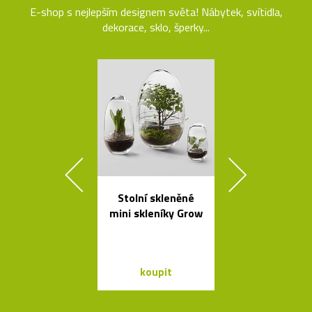
E-shop s nejlepším designem světa! Nábytek, svítidla,
dekorace, sklo, šperky...
Stolní skleněné
Kolekce kovo
mini skleníky Grow
mís La Sta
dello Sciro
koupit
koupit