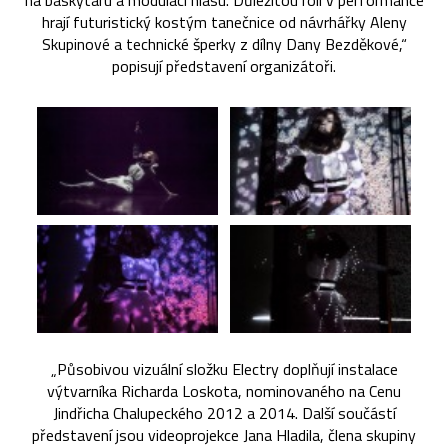
na baskytaru a modulací hlasu. Důležitou roli v performance
hrají futuristický kostým tanečnice od návrhářky Aleny
Skupinové a technické šperky z dílny Dany Bezděkové,“
popisují představení organizátoři.
„Působivou vizuální složku Electry doplňují instalace
výtvarníka Richarda Loskota, nominovaného na Cenu
Jindřicha Chalupeckého 2012 a 2014. Další součástí
představení jsou videoprojekce Jana Hladila, člena skupiny