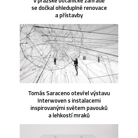
v pražské botanické zahradě
se dočkal ohleduplné renovace
a přístavby
Tomás Saraceno otevřel výstavu
Interwoven s instalacemi
inspirovanými světem pavouků
a lehkostí mraků