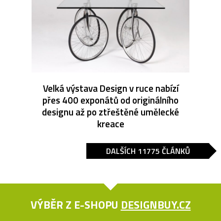
Velká výstava Design v ruce nabízí
přes 400 exponátů od originálního
designu až po ztřeštěné umělecké
kreace
DALŠÍCH 11775 ČLÁNKŮ
VÝBĚR Z E-SHOPU
DESIGNBUY.CZ