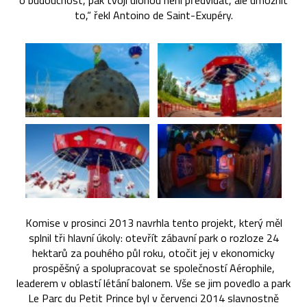
o budoucnost, pak tvojí úlohou není předvídat, ale umožnit
to,“ řekl Antoino de Saint-Exupéry.
Komise v prosinci 2013 navrhla tento projekt, který měl
splnil tři hlavní úkoly: otevřít zábavní park o rozloze 24
hektarů za pouhého půl roku, otočit jej v ekonomicky
prospěšný a spolupracovat se společností Aérophile,
leaderem v oblastí létání balonem. Vše se jim povedlo a park
Le Parc du Petit Prince byl v červenci 2014 slavnostně