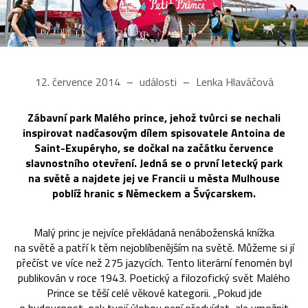
12. července 2014
události
Lenka Hlaváčová
Zábavní park Malého prince, jehož tvůrci se nechali
inspirovat nadčasovým dílem spisovatele Antoina de
Saint-Exupéryho, se dočkal na začátku července
slavnostního otevření. Jedná se o první letecký park
na světě a najdete jej ve Francii u města Mulhouse
poblíž hranic s Německem a Švýcarskem.
Malý princ je nejvíce překládaná nenáboženská knížka
na světě a patří k těm nejoblíbenějším na světě. Můžeme si jí
přečíst ve více než 275 jazycích. Tento literární fenomén byl
publikován v roce 1943. Poetický a filozofický svět Malého
Prince se těší celé věkové kategorii. „Pokud jde