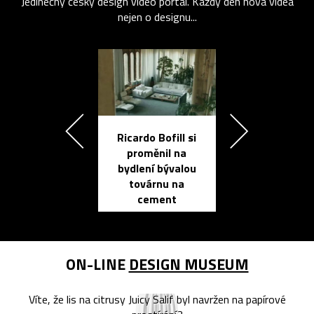
Jedinečný český design video portál. Každý den nová videa
nejen o designu...
Ricardo Bofill si
Přichází ten
proměnil na
propracovan
bydlení bývalou
elektronic
továrnu na
zápisník
cement
reMarkable
ON-LINE
DESIGN MUSEUM
Víte, že lis na citrusy Juicy Salif byl navržen na papírové