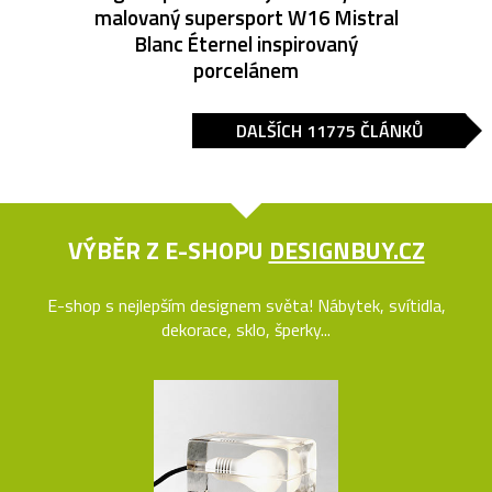
malovaný supersport W16 Mistral
Blanc Éternel inspirovaný
porcelánem
DALŠÍCH 11775 ČLÁNKŮ
VÝBĚR Z E-SHOPU
DESIGNBUY.CZ
E-shop s nejlepším designem světa! Nábytek, svítidla,
dekorace, sklo, šperky...