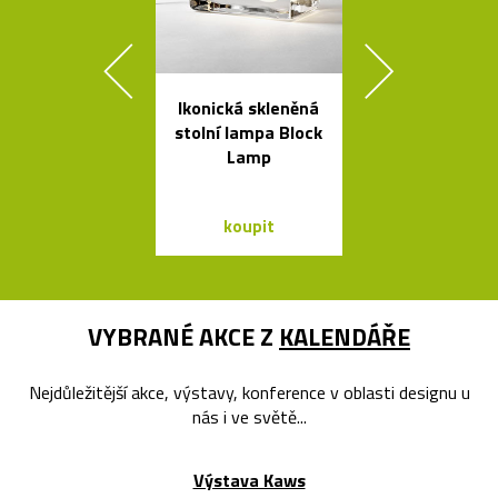
Ikonická skleněná
Geometric
stolní lampa Block
tvarovaná sví
Lamp
Form
koupit
koupit
VYBRANÉ AKCE Z
KALENDÁŘE
Nejdůležitější akce, výstavy, konference v oblasti designu u
nás i ve světě...
Výstava Kaws