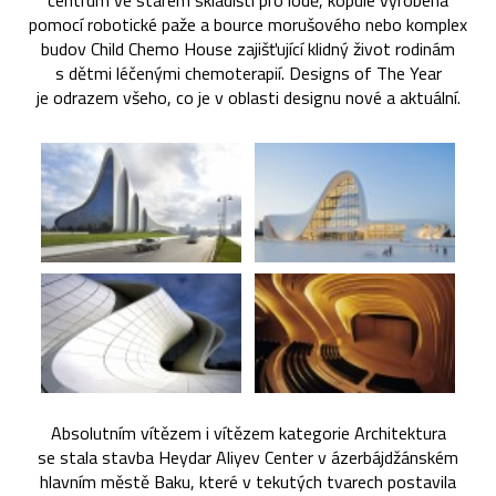
centrum ve starém skladišti pro lodě, kopule vyrobená
pomocí robotické paže a bource morušového nebo komplex
budov Child Chemo House zajišťující klidný život rodinám
s dětmi léčenými chemoterapií. Designs of The Year
je odrazem všeho, co je v oblasti designu nové a aktuální.
Absolutním vítězem i vítězem kategorie Architektura
se stala stavba Heydar Aliyev Center v ázerbájdžánském
hlavním městě Baku, které v tekutých tvarech postavila