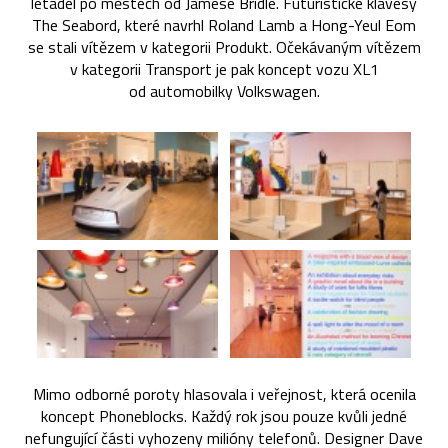
letadel po městech od Jamese Bridle. Futuristické klávesy
The Seabord, které navrhl Roland Lamb a Hong-Yeul Eom
se stali vítězem v kategorii Produkt. Očekávaným vítězem
v kategorii Transport je pak koncept vozu XL1
od automobilky Volkswagen.
Mimo odborné poroty hlasovala i veřejnost, která ocenila
koncept Phoneblocks. Každý rok jsou pouze kvůli jedné
nefungující části vyhozeny milióny telefonů. Designer Dave