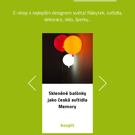
E-shop s nejlepším designem světa! Nábytek, svítidla,
dekorace, sklo, šperky...
Skleněné balónky
Buďte na k
jako česká svítidla
vidět s blika
Memory
Bookma
koupit
koupit