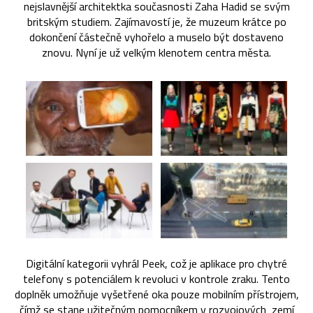
nejslavnější architektka současnosti Zaha Hadid se svým
britským studiem. Zajímavostí je, že muzeum krátce po
dokončení částečně vyhořelo a muselo být dostaveno
znovu. Nyní je už velkým klenotem centra města.
Digitální kategorii vyhrál Peek, což je aplikace pro chytré
telefony s potenciálem k revoluci v kontrole zraku. Tento
doplněk umožňuje vyšetřené oka pouze mobilním přístrojem,
čímž se stane užitečným pomocníkem v rozvojových zemí