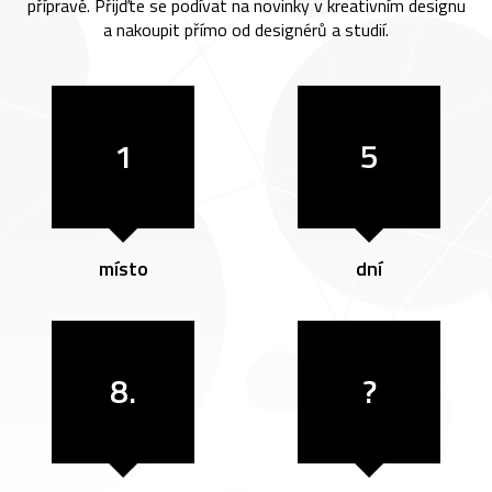
přípravě. Přijďte se podívat na novinky v kreativním designu
a nakoupit přímo od designérů a studií.
1
5
místo
dní
8.
?