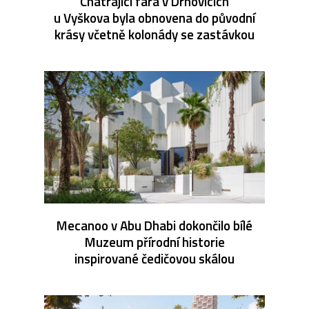
Chátrající fara v Drnovicích
u Vyškova byla obnovena do původní
krásy včetně kolonády se zastávkou
Mecanoo v Abu Dhabi dokončilo bílé
Muzeum přírodní historie
inspirované čedičovou skálou