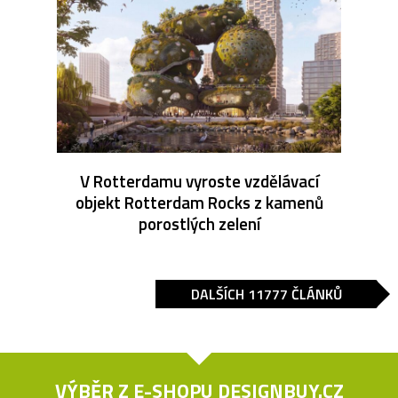
V Rotterdamu vyroste vzdělávací
objekt Rotterdam Rocks z kamenů
porostlých zelení
DALŠÍCH 11777 ČLÁNKŮ
VÝBĚR Z E-SHOPU
DESIGNBUY.CZ