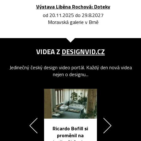
Výstava Liběna Rochová: Doteky
od 20.11.2025 do 29.8.2027
Moravská galerie v Brně
VIDEA Z
DESIGNVID.CZ
Jedinečný český design video portál. Každý den nová videa
nejen o designu...
Ricardo Bofill si
Přichází ten
proměnil na
propracovan