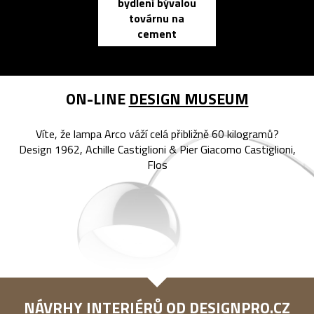
bydlení bývalou
elektronic
továrnu na
zápisník
cement
reMarkable
ON-LINE
DESIGN MUSEUM
Víte, že lampa Arco váží celá přibližně 60 kilogramů?
Design 1962, Achille Castiglioni & Pier Giacomo Castiglioni,
Flos
NÁVRHY INTERIÉRŮ OD
DESIGNPRO.CZ