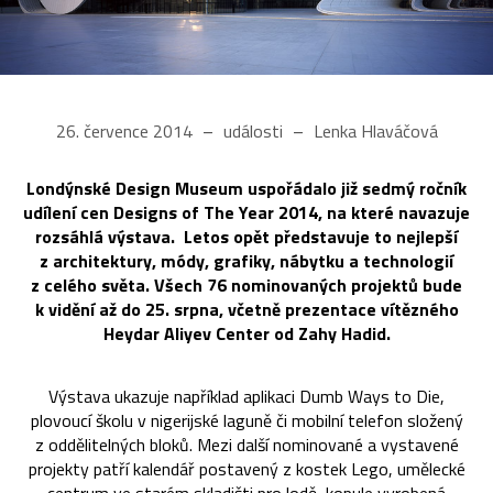
26. července 2014
události
Lenka Hlaváčová
Londýnské Design Museum uspořádalo již sedmý ročník
udílení cen Designs of The Year 2014, na které navazuje
rozsáhlá výstava. Letos opět představuje to nejlepší
z architektury, módy, grafiky, nábytku a technologií
z celého světa. Všech 76 nominovaných projektů bude
k vidění až do 25. srpna, včetně prezentace vítězného
Heydar Aliyev Center od Zahy Hadid.
Výstava ukazuje například aplikaci Dumb Ways to Die,
plovoucí školu v nigerijské laguně či mobilní telefon složený
z oddělitelných bloků. Mezi další nominované a vystavené
projekty patří kalendář postavený z kostek Lego, umělecké