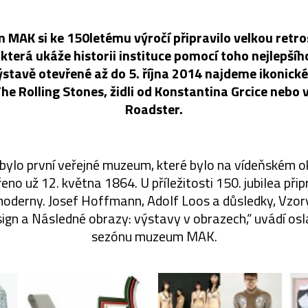
MAK si ke 150letému výročí připravilo velkou retro
která ukáže historii instituce pomocí toho nejlepší
ýstavě otevřené až do 5. října 2014 najdeme ikonick
he Rolling Stones, židli od Konstantina Grcice nebo
Roadster.
lo první veřejné muzeum, které bylo na vídeňském o
no už 12. května 1864. U příležitosti 150. jubilea při
moderny. Josef Hoffmann, Adolf Loos a důsledky, Vzor
ign a Následné obrazy: výstavy v obrazech,“ uvádí os
sezónu muzeum MAK.