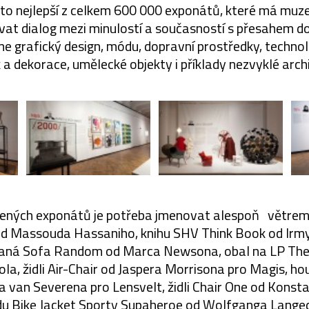
to nejlepší z celkem 600 000 exponátů, které má muze
vat dialog mezi minulostí a současností s přesahem d
me grafický design, módu, dopravní prostředky, technol
a dekorace, umělecké objekty i příklady nezvyklé arch
vených exponátů je potřeba jmenovat alespoň větrem
d Massouda Hassaniho, knihu SHV Think Book od Irm
vaná Sofa Random od Marca Newsona, obal na LP The 
a, židli Air-Chair od Jaspera Morrisona pro Magis, ho
 van Severena pro Lensvelt, židli Chair One od Konsta
u Bike Jacket Sporty Supaheroe od Wolfganga Lange