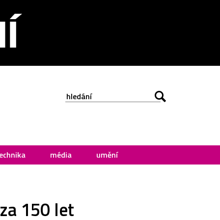
echnika
média
umění
za 150 let