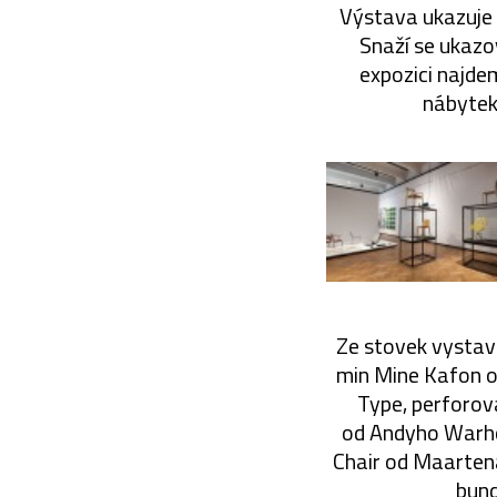
Výstava ukazuje 
Snaží se ukazo
expozici najde
nábytek 
Ze stovek vysta
min Mine Kafon o
Type, perforo
od Andyho Warhol
Chair od Maartena
bund