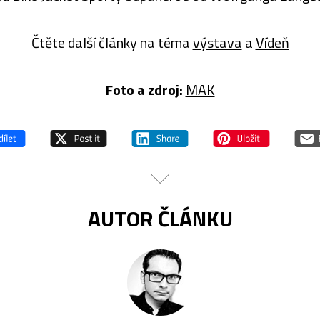
Čtěte další články na téma
výstava
a
Vídeň
Foto a zdroj:
MAK
AUTOR ČLÁNKU