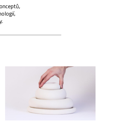
konceptů,
ologií,
y.