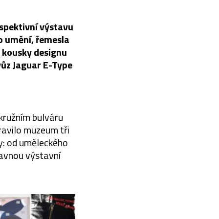
spektivní výstavu
ho umění, řemesla
é kousky designu
 vůz Jaguar E-Type
kružním bulváru
pravilo muzeum tři
y: od uměleckého
lavnou výstavní