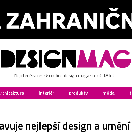
Nejčtenější český on-line design magazín, už 18 let…
architektura
interiér
produkty
móda
t
vuje nejlepší design a umění 