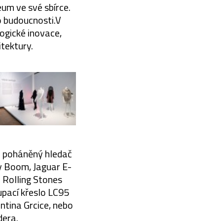
um ve své sbírce.
o budoucnosti.V
ogické inovace,
itektury.
 poháněný hledač
y Boom, Jaguar E-
Rolling Stones
upací křeslo LC95
ntina Grcice, nebo
dera.