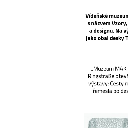
Vídeňské muzeum 
s názvem Vzory, 
a designu. Na v
jako obal desky T
„Muzeum MAK by
Ringstraße otevře
výstavy: Cesty 
řemesla po des