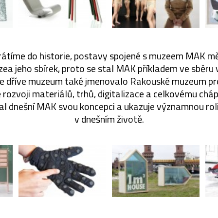
rátíme do historie, postavy spojené s muzeem MAK měl
ea jeho sbírek, proto se stal MAK příkladem ve sběru
se dříve muzeum také jmenovalo Rakouské muzeum pr
rozvoji materiálů, trhů, digitalizace a celkovému chá
l dnešní MAK svou koncepci a ukazuje významnou roli
v dnešním životě.