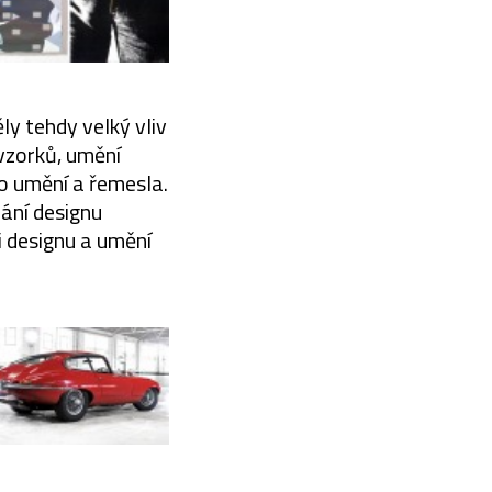
y tehdy velký vliv
 vzorků, umění
o umění a řemesla.
pání designu
 designu a umění