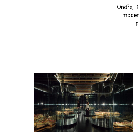
Ondřej K
modern
p