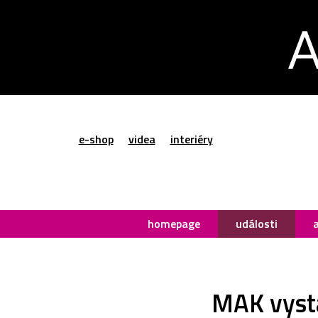
e-shop
videa
interiéry
homepage
události
MAK vysta