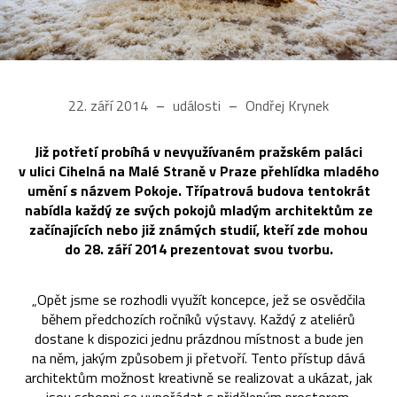
22. září 2014
události
Ondřej Krynek
Již potřetí probíhá v nevyužívaném pražském paláci
v ulici Cihelná na Malé Straně v Praze přehlídka mladého
umění s názvem Pokoje. Třípatrová budova tentokrát
nabídla každý ze svých pokojů mladým architektům ze
začínajících nebo již známých studií, kteří zde mohou
do 28. září 2014 prezentovat svou tvorbu.
„Opět jsme se rozhodli využít koncepce, jež se osvědčila
během předchozích ročníků výstavy. Každý z ateliérů
dostane k dispozici jednu prázdnou místnost a bude jen
na něm, jakým způsobem ji přetvoří. Tento přístup dává
architektům možnost kreativně se realizovat a ukázat, jak