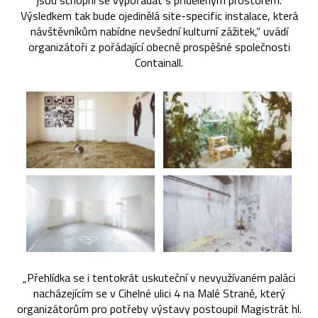
jsou schopni se vypořádat s přiděleným prostorem.
Výsledkem tak bude ojedinělá site-specific instalace, která
návštěvníkům nabídne nevšední kulturní zážitek,“ uvádí
organizátoři z pořádající obecně prospěšné společnosti
Containall.
„Přehlídka se i tentokrát uskuteční v nevyužívaném paláci
nacházejícím se v Cihelné ulici 4 na Malé Straně, který
organizátorům pro potřeby výstavy postoupil Magistrát hl.