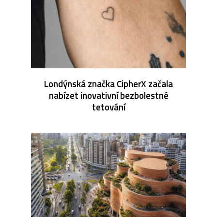
Londýnská značka CipherX začala
nabízet inovativní bezbolestné
tetování