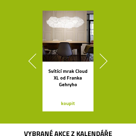
Svítící mrak Cloud
Jedinečný jíd
XL od Franka
stůl Podium
Gehryho
Bontempi C
koupit
koupit
VYBRANÉ AKCE Z
KALENDÁŘE