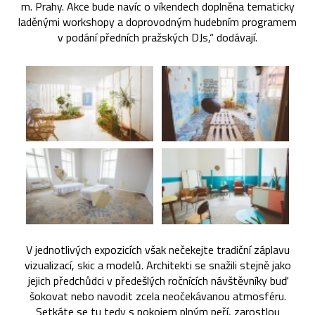
m. Prahy. Akce bude navíc o víkendech doplněna tematicky
laděnými workshopy a doprovodným hudebním programem
v podání předních pražských DJs,“ dodávají.
V jednotlivých expozicích však nečekejte tradiční záplavu
vizualizací, skic a modelů. Architekti se snažili stejně jako
jejich předchůdci v předešlých ročnících návštěvníky buď
šokovat nebo navodit zcela neočekávanou atmosféru.
Setkáte se tu tedy s pokojem plným peří, zarostlou