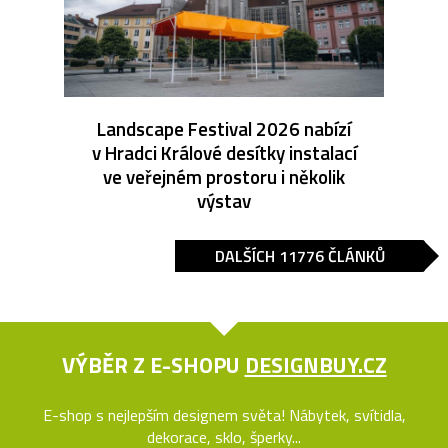
Landscape Festival 2026 nabízí
v Hradci Králové desítky instalací
ve veřejném prostoru i několik
výstav
DALŠÍCH 11776 ČLÁNKŮ
VÝBĚR Z E-SHOPU
DESIGNBUY.CZ
E-shop s nejlepším designem světa! Nábytek, svítidla,
dekorace, sklo, šperky...