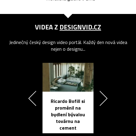
VIDEA Z
DESIGNVID.CZ
Jedinečný český design video portál. Každý den nová videa
nejen o designu...
Ricardo Bofill si
Přichází ten
proměnil na
propracovan
bydlení bývalou
elektronic
továrnu na
zápisník
cement
reMarkable