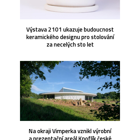
Výstava 2101 ukazuje budoucnost
keramického designu pro stolování
za necelých sto let
Na okraji Vimperka vznikl výrobní
a prezentační areál Knoflík české