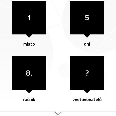
1
5
místo
dní
8.
?
ročník
vystavovatelů