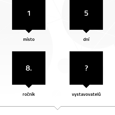
1
5
místo
dní
8.
?
ročník
vystavovatelů