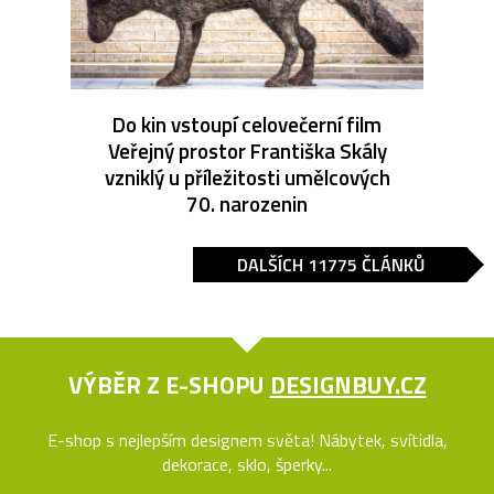
Do kin vstoupí celovečerní film
Veřejný prostor Františka Skály
vzniklý u příležitosti umělcových
70. narozenin
DALŠÍCH 11775 ČLÁNKŮ
VÝBĚR Z E-SHOPU
DESIGNBUY.CZ
E-shop s nejlepším designem světa! Nábytek, svítidla,
dekorace, sklo, šperky...