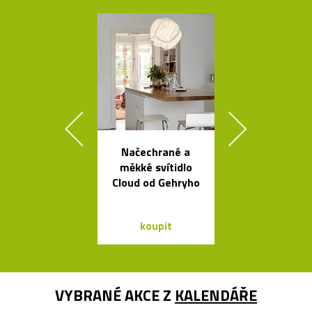
Načechrané a
České křišťá
měkké svítidlo
sklenice 
Cloud od Gehryho
Ronyho Ple
koupit
koupit
VYBRANÉ AKCE Z
KALENDÁŘE