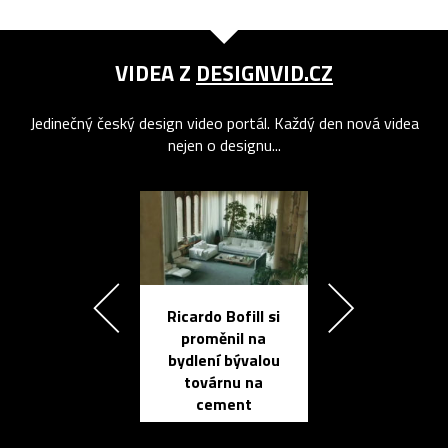
VIDEA Z
DESIGNVID.CZ
Jedinečný český design video portál. Každý den nová videa
nejen o designu...
Ricardo Bofill si
Přichází ten
proměnil na
propracovan
bydlení bývalou
elektronic
továrnu na
zápisník
cement
reMarkable