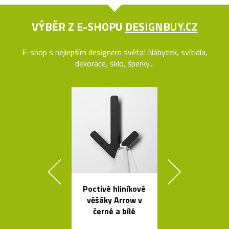
VÝBĚR Z E-SHOPU
DESIGNBUY.CZ
E-shop s nejlepším designem světa! Nábytek, svítidla,
dekorace, sklo, šperky...
Poctivé hliníkové
Kolekce
věšáky Arrow v
skleněných sví
černé a bílé
Bulb a Mega 