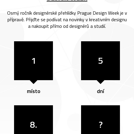
Osmý ročník designérské přehlídky Prague Design Week je v
přípravě. Přijďte se podívat na novinky v kreativním designu
a nakoupit přímo od designérů a studií.
1
5
místo
dní
8.
?