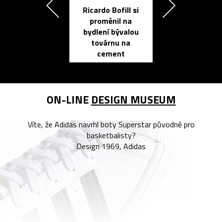
Ricardo Bofill si
Přichází ten
proměnil na
propracovan
bydlení bývalou
elektronic
továrnu na
zápisník
cement
reMarkable
ON-LINE
DESIGN MUSEUM
Víte, že Adidas navrhl boty Superstar původně pro
basketbalisty?
Design 1969, Adidas