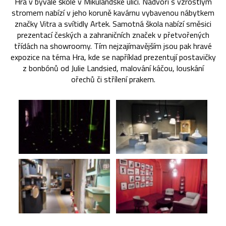
Hra v bývalé škole v Mikulandské ulici. Nádvoří s vzrostlým
stromem nabízí v jeho koruně kavárnu vybavenou nábytkem
značky Vitra a svítidly Artek. Samotná škola nabízí směsici
prezentací českých a zahraničních značek v přetvořených
třídách na showroomy. Tím nejzajímavějším jsou pak hravé
expozice na téma Hra, kde se například prezentují postavičky
z bonbónů od Julie Landsied, malování káčou, louskání
ořechů či střílení prakem.