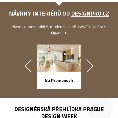
NÁVRHY INTERIÉRŮ OD
DESIGNPRO.CZ
Navrhujeme osobité, moderní a nadčasové interiéry s
nápadem...
náměstí Na Ba
Na Pramenech
DESIGNÉRSKÁ PŘEHLÍDKA
PRAGUE
DESIGN WEEK