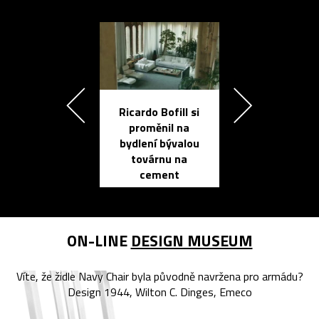
Ricardo Bofill si
Přichází ten
proměnil na
propracovan
bydlení bývalou
elektronic
továrnu na
zápisník
cement
reMarkable
ON-LINE
DESIGN MUSEUM
Víte, že židle Navy Chair byla původně navržena pro armádu?
Design 1944, Wilton C. Dinges, Emeco