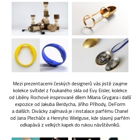
Mezi prezentacemi českých designerů vás jistě zaujme
kolekce svítidel z foukaného skla od Evy Eisler, kolekce
od Liběny Rochové inspirované dílem Milana Grygara i další
expozice od Jakuba Berdycha, Jiřího Příhody, DeForm
a dalších. Divácky zajímavá je i instalace parfému Chanel
od Jana Plecháče a Henryho Wielguse, kde slavný parfém
odkapává z velkých kapek do rukou návštěvníků.