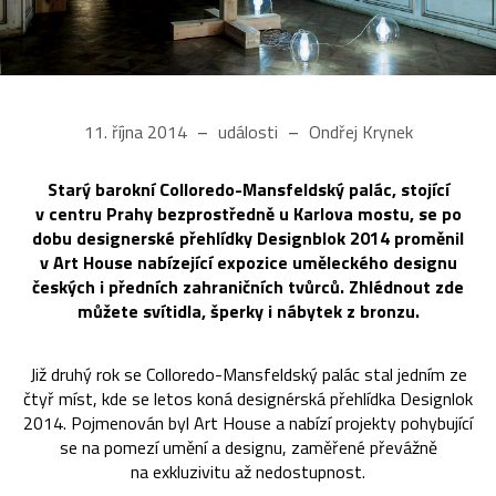
11. října 2014
události
Ondřej Krynek
Starý barokní Colloredo-Mansfeldský palác, stojící
v centru Prahy bezprostředně u Karlova mostu, se po
dobu designerské přehlídky Designblok 2014 proměnil
v Art House nabízející expozice uměleckého designu
českých i předních zahraničních tvůrců. Zhlédnout zde
můžete svítidla, šperky i nábytek z bronzu.
Již druhý rok se Colloredo-Mansfeldský palác stal jedním ze
čtyř míst, kde se letos koná designérská přehlídka Designlok
2014. Pojmenován byl Art House a nabízí projekty pohybující
se na pomezí umění a designu, zaměřené převážně
na exkluzivitu až nedostupnost.