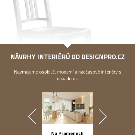
NÁVRHY INTERIÉRŮ OD
DESIGNPRO.CZ
Navrhujeme osobité, moderní a nadčasové interiéry s
nápadem...
náměstí Na Ba
Na Pramenech