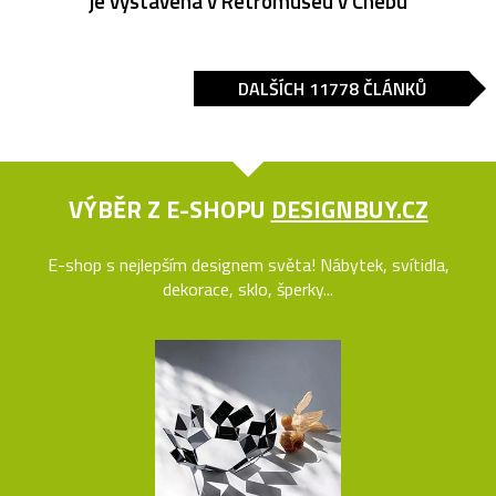
je vystavena v Retromuseu v Chebu
DALŠÍCH 11778 ČLÁNKŮ
VÝBĚR Z E-SHOPU
DESIGNBUY.CZ
E-shop s nejlepším designem světa! Nábytek, svítidla,
dekorace, sklo, šperky...