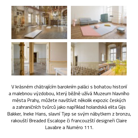
V krásném chátrajícím barokním paláci s bohatou historií
a malebnou výzdobou, který běžně užívá Muzeum hlavního
města Prahy, můžete navštívit několik expozic českých
a zahraničních tvůrců jako například holandská elita Gijs
Bakker, Ineke Hans, slavní Tjep se svým nábytkem z bronzu,
rakouští Breaded Escalope či francouzští designeři Claire
Lavabre a Numéro 111.