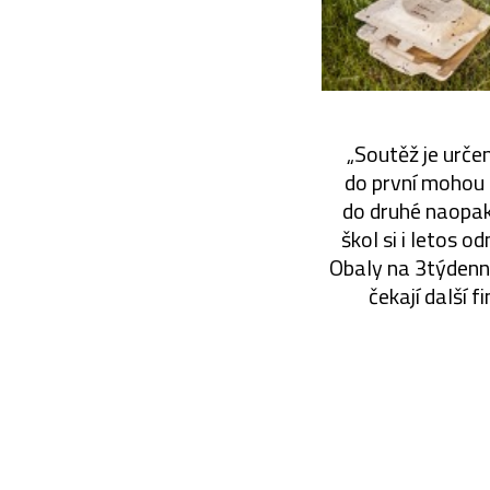
„Soutěž je urče
do první mohou s
do druhé naopak 
škol si i letos 
Obaly na 3týdenn
čekají další 