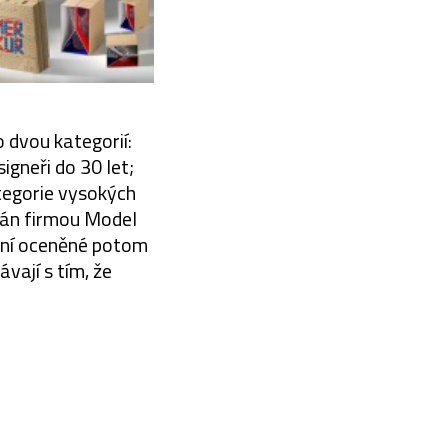
 dvou kategorií:
igneři do 30 let;
ategorie vysokých
brán firmou Model
tní oceněné potom
vají s tím, že