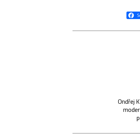
Ondřej K
modern
p