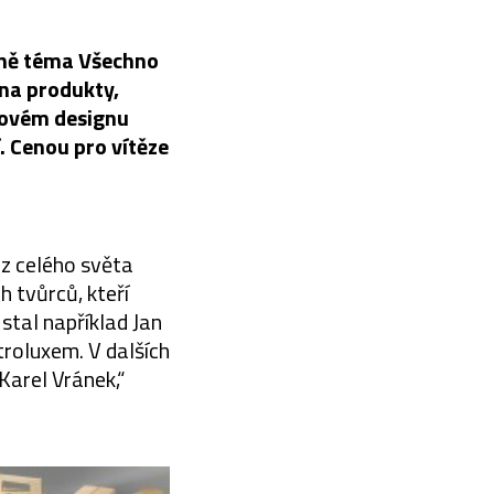
álně téma Všechno
 na produkty,
alovém designu
. Cenou pro vítěze
 z celého světa
h tvůrců, kteří
stal například Jan
troluxem. V dalších
Karel Vránek,“