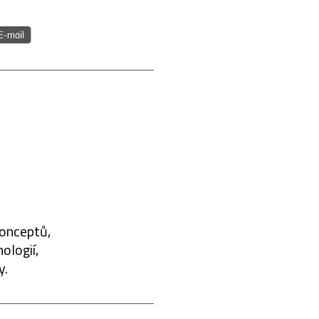
konceptů,
ologií,
y.