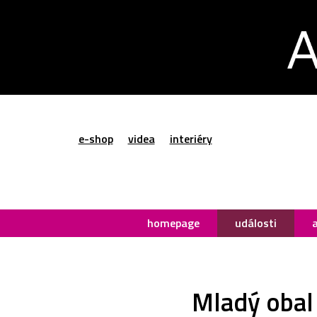
e-shop
videa
interiéry
homepage
události
Mladý obal