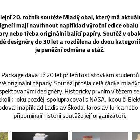
ilejní 20. ročník soutěže Mladý obal, který má aktu
signeři mají navrhnout například výroční edice obalů
ory nebo třeba originální balící papíry. Soutěž v ob
dé designéry do 30 let a rozdělena do dvou kategorií
je peněžní odměna a stáž.
Package dává už 20 let příležitost stovkám studentů
é originální nápady. Soutěží prošla celá řádka mladýc
respektovanými designéry. Historicky prvním vítězem se 
několik roků později spolupracoval s NASA, Ikeou či Elek
odovali například Ladislav Škoda, Jaroslav Juřica nebo 
připomínají historii soutěže její organizátoři.