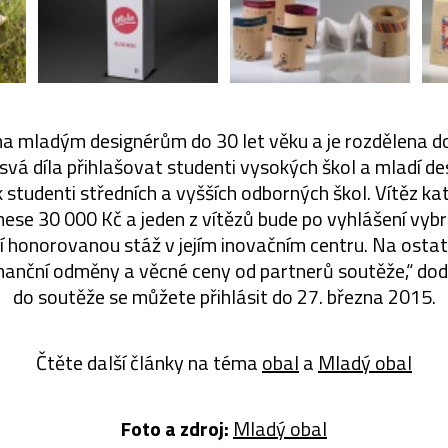
na mladým designérům do 30 let věku a je rozdělena do
vá díla přihlašovat studenti vysokých škol a mladí des
studenti středních a vyšších odborných škol. Vítěz k
odnese 30 000 Kč a jeden z vítězů bude po vyhlášení vy
í honorovanou stáž v jejím inovačním centru. Na osta
finanční odměny a věcné ceny od partnerů soutěže,“ dodá
do soutěže se můžete přihlásit do 27. března 2015.
Čtěte další články na téma
obal
a
Mladý obal
Foto a zdroj:
Mladý obal