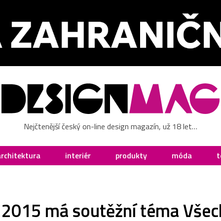
Nejčtenější český on-line design magazín, už 18 let…
architektura
interiér
produkty
móda
t
 2015 má soutěžní téma Všech