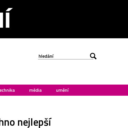
echnika
média
umění
no nejlepší