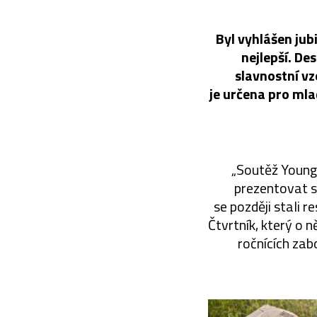
Byl vyhlášen jub
nejlepší. De
slavnostní vz
je určena pro mla
„Soutěž Young 
prezentovat sv
se později stali 
Čtvrtník, který o 
ročnících zab