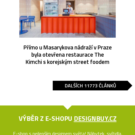
Přímo u Masarykova nádraží v Praze
byla otevřena restaurace The
Kimchi s korejským street foodem
DALŠÍCH 11773 ČLÁNKŮ
VÝBĚR Z E-SHOPU
DESIGNBUY.CZ
E-shop s nejlepším designem světa! Nábytek, svítidla,