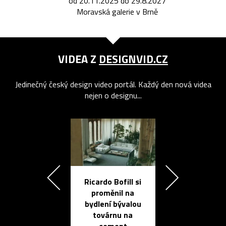
od 20.11.2025 do 29.8.2027
Moravská galerie v Brně
VIDEA Z
DESIGNVID.CZ
Jedinečný český design video portál. Každý den nová videa
nejen o designu...
Ricardo Bofill si
Přichází ten
proměnil na
propracovan
bydlení bývalou
elektronic
továrnu na
zápisník