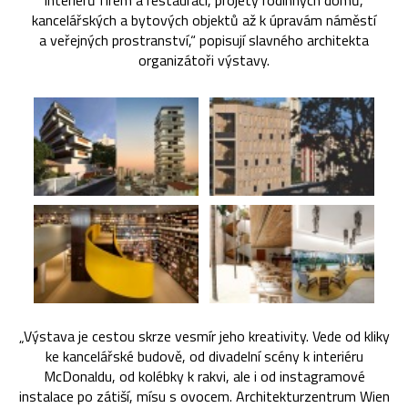
interiérů firem a restauraci, projety rodinných domů,
kancelářských a bytových objektů až k úpravám náměstí
a veřejných prostranství,“ popisují slavného architekta
organizátoři výstavy.
„Výstava je cestou skrze vesmír jeho kreativity. Vede od kliky
ke kancelářské budově, od divadelní scény k interiéru
McDonaldu, od kolébky k rakvi, ale i od instagramové
instalace po zátiší, mísu s ovocem. Architekturzentrum Wien