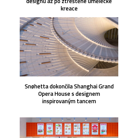
designu až po ztřeštěné umělecké
kreace
Snøhetta dokončila Shanghai Grand
Opera House s designem
inspirovaným tancem