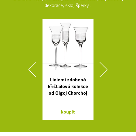
dekorace, sklo, šperky...
Liniemi zdobená
Mramorové s
křišťálová kolekce
a polstrov
od Olgoj Chorchoj
lavičky Po
koupit
koupit