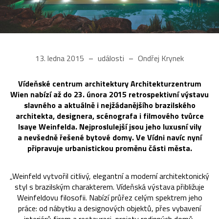
13. ledna 2015
události
Ondřej Krynek
Vídeňské centrum architektury Architekturzentrum
Wien nabízí až do 23. února 2015 retrospektivní výstavu
slavného a aktuálně i nejžádanějšího brazilského
architekta, designera, scénografa i filmového tvůrce
Isaye Weinfelda. Nejproslulejší jsou jeho luxusní vily
a nevšedně řešené bytové domy. Ve Vídni navíc nyní
připravuje urbanistickou proměnu části města.
„Weinfeld vytvořil citlivý, elegantní a moderní architektonický
styl s brazilským charakterem. Vídeňská výstava přibližuje
Weinfeldovu filosofii. Nabízí průřez celým spektrem jeho
práce: od nábytku a designových objektů, přes vybavení