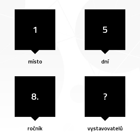
1
5
místo
dní
8.
?
ročník
vystavovatelů