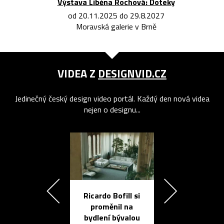
Výstava Liběna Rochová: Doteky
od 20.11.2025 do 29.8.2027
Moravská galerie v Brně
VIDEA Z
DESIGNVID.CZ
Jedinečný český design video portál. Každý den nová videa
nejen o designu...
Ricardo Bofill si
Přichází ten
proměnil na
propracovan
bydlení bývalou
elektronic