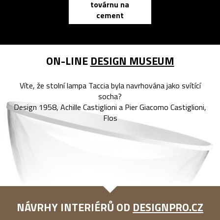
továrnu na
zápisník
cement
reMarkable
ON-LINE
DESIGN MUSEUM
Víte, že stolní lampa Taccia byla navrhována jako svítící
socha?
Design 1958, Achille Castiglioni a Pier Giacomo Castiglioni,
Flos
NÁVRHY INTERIÉRŮ OD
DESIGNPRO.CZ