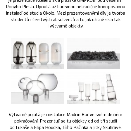
je prezentace Ateliéru skla pražské UMPRUM pod vedením
Ronyho Plesla. Upoutá už barevnou netradičně koncipovanou
instalací od studia Okolo. Mezi prezentovanými díly je tvorba
studentů i čerstvých absolventů a to jak užitné skla tak
i výtvarné objekty.
Výtvarně pojatá je i instalace Madi in Bor ve svém druhém
pokračování. Prezentují se tu objekty od od tří studií
od Lukáše a Filipa Houdka, Jiřího Pačinka a Jitky Skuhravé.