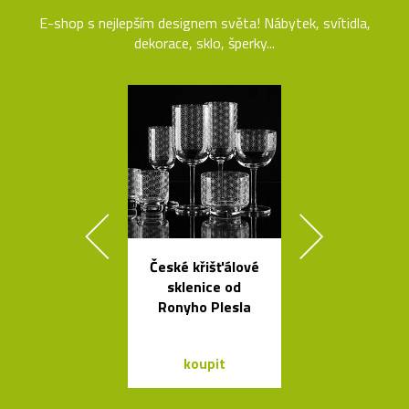
E-shop s nejlepším designem světa! Nábytek, svítidla,
dekorace, sklo, šperky...
České křišťálové
Český set ka
sklenice od
se sklenic
Ronyho Plesla
Ondine
koupit
koupit