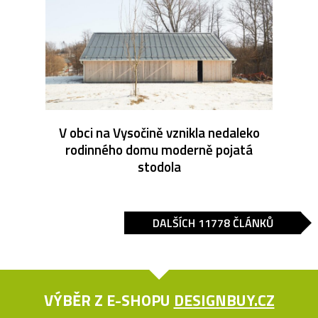
V obci na Vysočině vznikla nedaleko
rodinného domu moderně pojatá
stodola
DALŠÍCH 11778 ČLÁNKŮ
VÝBĚR Z E-SHOPU
DESIGNBUY.CZ