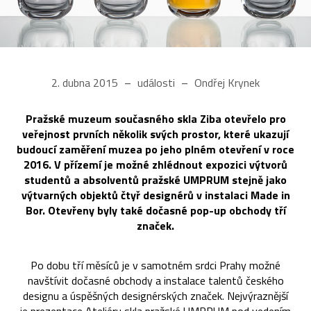
2. dubna 2015
události
Ondřej Krynek
Pražské muzeum současného skla Ziba otevřelo pro
veřejnost prvních několik svých prostor, které ukazují
budoucí zaměření muzea po jeho plném otevření v roce
2016. V přízemí je možné zhlédnout expozici výtvorů
studentů a absolventů pražské UMPRUM stejně jako
výtvarných objektů čtyř designérů v instalaci Made in
Bor. Otevřeny byly také dočasné pop-up obchody tří
značek.
Po dobu tří měsíců je v samotném srdci Prahy možné
navštívit dočasné obchody a instalace talentů českého
designu a úspěšných designérských značek. Nejvýraznější