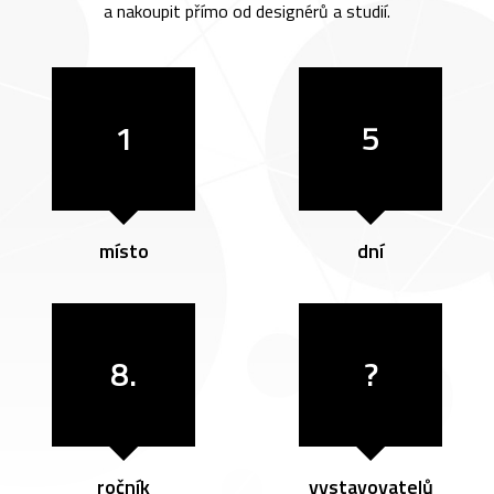
a nakoupit přímo od designérů a studií.
1
5
místo
dní
8.
?
ročník
vystavovatelů