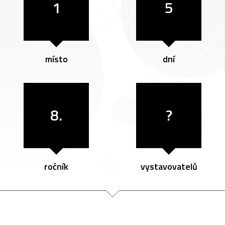
1
5
místo
dní
8.
?
ročník
vystavovatelů