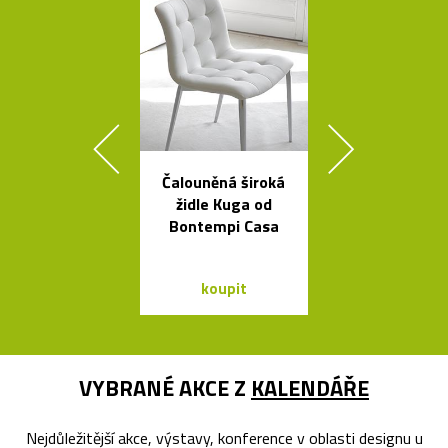
Čalouněná široká
České
židle Kuga od
minimalisti
Bontempi Casa
skleněné vázy
koupit
koupit
VYBRANÉ AKCE Z
KALENDÁŘE
Nejdůležitější akce, výstavy, konference v oblasti designu u