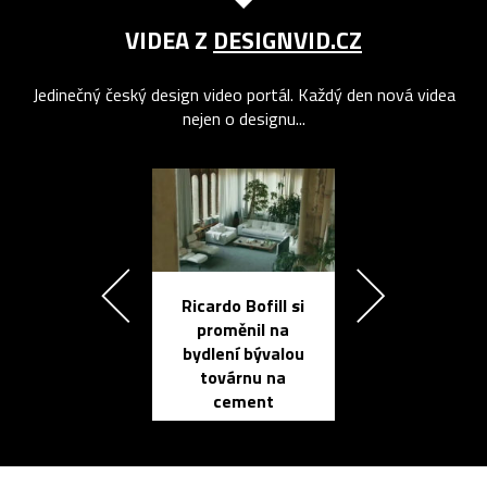
VIDEA Z
DESIGNVID.CZ
Jedinečný český design video portál. Každý den nová videa
nejen o designu...
Ricardo Bofill si
Přichází ten
proměnil na
propracovan
bydlení bývalou
elektronic
továrnu na
zápisník
cement
reMarkable