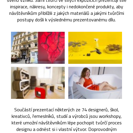
svého vzniku. Sami tvůrci ve svých expozicích prezentují své
inspirace, nákresy, koncepty i nedokončené produkty, aby
návštěvníkům přiblížili z jakých materiálů a jakými tvůrčími
postupy došli k výslednému prezentovanému dílu.
Součástí prezentací některých ze 74 designerů, škol,
kreativců, řemeslníků, studií a výrobců jsou workshopy,
které umožní návštěvníkům lépe pochopit tvůrčí proces
designu a odnést si i vlastní výtvor. Doprovodným