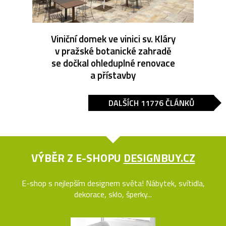
Viniční domek ve vinici sv. Kláry
v pražské botanické zahradě
se dočkal ohleduplné renovace
a přístavby
DALŠÍCH 11776 ČLÁNKŮ
VÝBĚR Z E-SHOPU
DESIGNBUY.CZ
E-shop s nejlepším designem světa! Nábytek, svítidla,
dekorace, sklo, šperky...