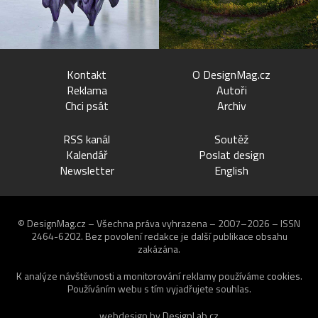
Kontakt
O DesignMag.cz
Reklama
Autoři
Chci psát
Archiv
RSS kanál
Soutěž
Kalendář
Poslat design
Newsletter
English
© DesignMag.cz – Všechna práva vyhrazena – 2007–2026 – ISSN
2464-6202.
Bez povolení redakce je další publikace obsahu
zakázána.
K analýze návštěvnosti a monitorování reklamy používáme
cookies
.
Používáním webu s tím vyjadřujete souhlas.
webdesign by
DesignLab.cz