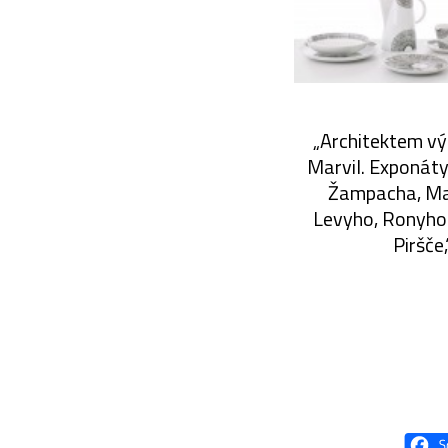
„Architektem výs
Marvil. Exponáty 
Žampacha, Mat
Levyho, Ronyho P
Piršče