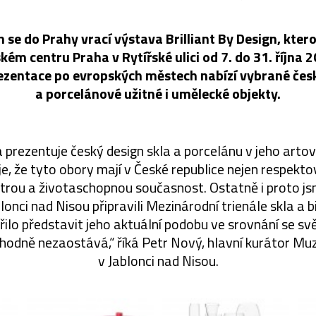
h se do Prahy vrací výstava Brilliant By Design, kt
ském centru Praha v Rytířské ulici od 7. do 31. října 2
ezentace po evropských městech nabízí vybrané čes
a porcelánové užitné i umělecké objekty.
prezentuje český design skla a porcelánu v jeho arto
e, že tyto obory mají v České republice nejen respekt
 pestrou a životaschopnou současnost. Ostatně i proto j
blonci nad Nisou připravili Mezinárodní trienále skla a b
řilo představit jeho aktuální podobu ve srovnání se sv
zhodně nezaostává,“ říká Petr Nový, hlavní kurátor Muz
v Jablonci nad Nisou.