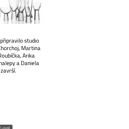
připravilo studio
 Chorchoj, Martina
oubíčka, Arika
Chalepy a Daniela
završí.