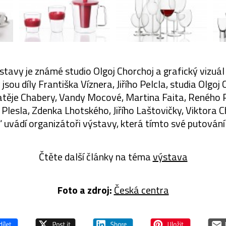
tavy je známé studio Olgoj Chorchoj a grafický vizuál 
jsou díly Františka Víznera, Jiřího Pelcla, studia Olgoj
ěje Chabery, Vandy Mocové, Martina Faita, Reného R
lesla, Zdenka Lhotského, Jiřího Laštovičky, Viktora 
,“ uvádí organizátoři výstavy, která tímto své putování 
Čtěte další články na téma
výstava
Foto a zdroj:
Česká centra