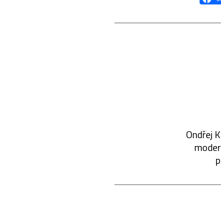
Ondřej K
modern
p