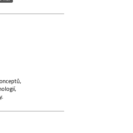
konceptů,
ologií,
y.