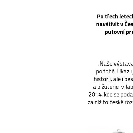
Po třech letec
navštívit v Če
putovní pr
„Naše výstava 
podobě. Ukazuj
historii, ale i
a bižuterie v Ja
2014, kde se poda
za níž to české ro