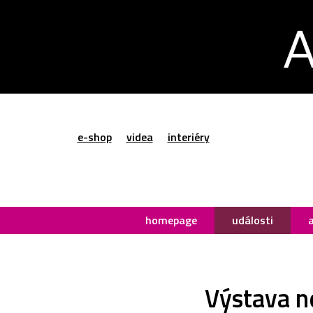
e-shop
videa
interiéry
homepage
události
Výstava ne