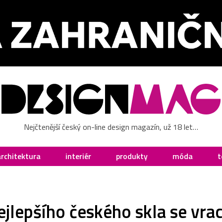
Nejčtenější český on-line design magazín, už 18 let…
architektura
interiér
produkty
móda
t
jlepšího českého skla se vra