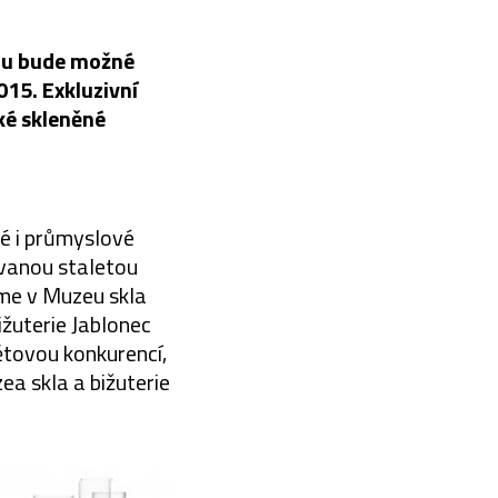
erou bude možné
015. Exkluzivní
ké skleněné
vé i průmyslové
ovanou staletou
sme v Muzeu skla
ižuterie Jablonec
ětovou konkurencí,
ea skla a bižuterie