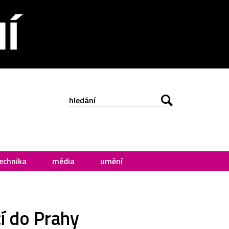
echnika
média
umění
cí do Prahy