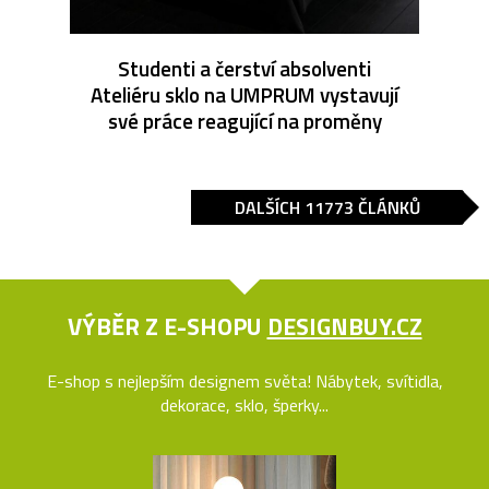
Studenti a čerství absolventi
Ateliéru sklo na UMPRUM vystavují
své práce reagující na proměny
DALŠÍCH 11773 ČLÁNKŮ
VÝBĚR Z E-SHOPU
DESIGNBUY.CZ
E-shop s nejlepším designem světa! Nábytek, svítidla,
dekorace, sklo, šperky...