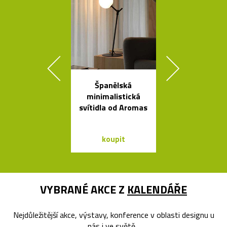
Španělská
Legendár
minimalistická
odšťavňovač 
svítidla od Aromas
Salif od Sta
koupit
koupit
VYBRANÉ AKCE Z
KALENDÁŘE
Nejdůležitější akce, výstavy, konference v oblasti designu u
nás i ve světě...