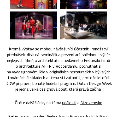
Kromě výstav se mohou návštěvníci účastnit i množství
přednášek, diskusí, seminářů a prezentací, shlédnout výběr
nejlepších filmů o architektuře z nedávného Festivalu filmů
o architektuře AFFR v Rotterdamu, pochutnat si
na vydesignovém jídle v originálních restauracích v bývalých
továrnách či skladech a třeba si i zatančit, protože letošní
DDW připravil i bohatý hudební program. Dutch Design Week
je jedna velká designová pouť, která právě začíná.
Čtěte další články na téma
události
a
Nizozemsko
Foto:
Jeroen van der Wielen, Ralph Roelsen, Patrick Meis,