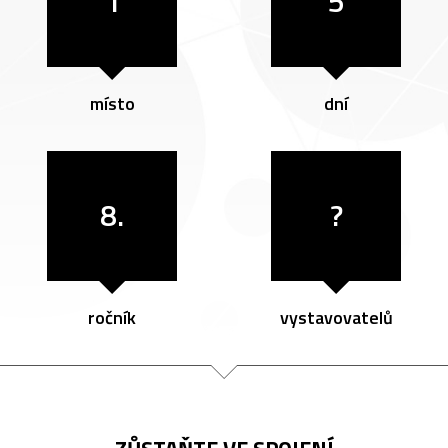
1
5
místo
dní
8.
?
ročník
vystavovatelů