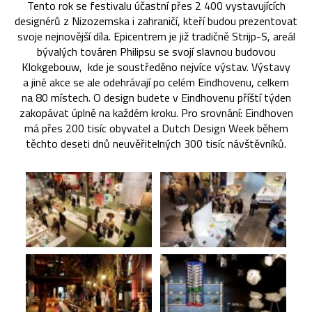
Tento rok se festivalu účastní přes 2 400 vystavujících
designérů z Nizozemska i zahraničí, kteří budou prezentovat
svoje nejnovější díla. Epicentrem je již tradičně Strijp-S, areál
bývalých továren Philipsu se svojí slavnou budovou
Klokgebouw, kde je soustředěno nejvíce výstav. Výstavy
a jiné akce se ale odehrávají po celém Eindhovenu, celkem
na 80 místech. O design budete v Eindhovenu příští týden
zakopávat úplně na každém kroku. Pro srovnání: Eindhoven
má přes 200 tisíc obyvatel a Dutch Design Week během
těchto deseti dnů neuvěřitelných 300 tisíc návštěvníků.