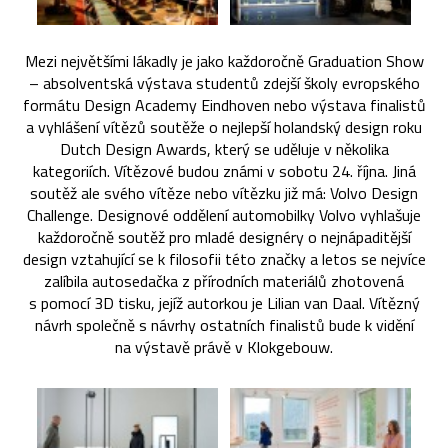
Mezi největšími lákadly je jako každoročně Graduation Show
– absolventská výstava studentů zdejší školy evropského
formátu Design Academy Eindhoven nebo výstava finalistů
a vyhlášení vítězů soutěže o nejlepší holandský design roku
Dutch Design Awards, který se uděluje v několika
kategoriích. Vítězové budou známi v sobotu 24. října. Jiná
soutěž ale svého vítěze nebo vítězku již má: Volvo Design
Challenge. Designové oddělení automobilky Volvo vyhlašuje
každoročně soutěž pro mladé designéry o nejnápaditější
design vztahující se k filosofii této značky a letos se nejvíce
zalíbila autosedačka z přírodních materiálů zhotovená
s pomocí 3D tisku, jejíž autorkou je Lilian van Daal. Vítězný
návrh společně s návrhy ostatních finalistů bude k vidění
na výstavě právě v Klokgebouw.