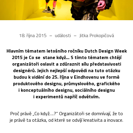
18. října 2015
události
Jitka Prokopičová
Hlavním tématem letošního ročníku Dutch Design Week
2015 je Co se stane když… S tímto tématem chtějí
organizátoři oslavit a zdůraznit sílu představivosti
designérů. Jejich nejlepší odpovědi na tuto otázku
budou k vidění do 25. října v Eindhovenu ve formě
produktového designu, průmyslového, grafického
i konceptuálního designu, sociálního designu
i experimentů napříč odvětvím.
Proč právě „Co když….?“ Organizátoři se domnívají, že to
je právě ta otázka, od které se odvíjí kreativita a inovace.