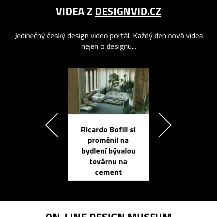
VIDEA Z
DESIGNVID.CZ
Jedinečný český design video portál. Každý den nová videa
nejen o designu...
Ricardo Bofill si
Přichází ten
proměnil na
propracovan
bydlení bývalou
elektronic
továrnu na
zápisník
cement
reMarkable