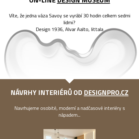
ON-LINE
DESIGN MUSEUM
Víte, že jedna váza Savoy se vyrábí 30 hodin celkem sedmi
lidmi?
Design 1936, Alvar Aalto, Iittala
NÁVRHY INTERIÉRŮ OD
DESIGNPRO.CZ
Navrhujeme osobité, moderní a nadčasové interiéry s
nápadem...