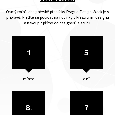
Osmý ročník designérské přehlídky Prague Design Week je v
přípravě. Přijďte se podívat na novinky v kreativním designu
a nakoupit přímo od designérů a studií.
1
5
místo
dní
8.
?