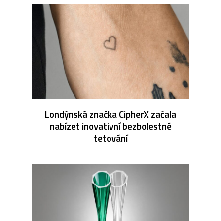
Londýnská značka CipherX začala
nabízet inovativní bezbolestné
tetování