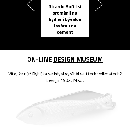
Ricardo Bofill si
Přichází ten
proměnil na
propracovan
bydlení bývalou
elektronic
továrnu na
zápisník
cement
reMarkable
ON-LINE
DESIGN MUSEUM
Víte, že nůž Rybička se kdysi vyráběl ve třech velikostech?
Design 1902, Mikov