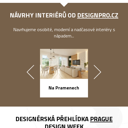
NÁVRHY INTERIÉRŮ OD
DESIGNPRO.CZ
Navrhujeme osobité, moderní a nadčasové interiéry s
nápadem...
náměstí Na Ba
Na Pramenech
DESIGNÉRSKÁ PŘEHLÍDKA
PRAGUE
DESIGN WEEK