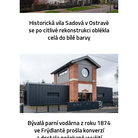
Historická vila Sadová v Ostravě
se po citlivé rekonstrukci oblékla
celá do bílé barvy
Bývalá parní vodárna z roku 1874
ve Frýdlantě prošla konverzí
a dostala nečekané využití