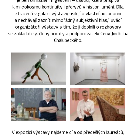
je performativním gestem – částicí, která přispívá
k mikrokosmu kontinuity i přeryvů v historii umění. Díla
ztracená v galaxii výstavy usilují o vlastní autonomii
a nechávají zaznít mimořádný subjektivní hlas,“ uvádí
organizátoři výstavy s tím, že ji doplnili o rozhovory
se zakladately, členy poroty a podporovately Ceny Jindřicha
Chalupeckého.
V expozici výstavy najdeme díla od předešlých laureátů,