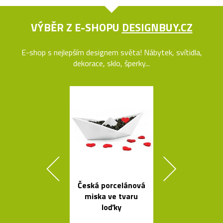
VÝBĚR Z E-SHOPU
DESIGNBUY.CZ
E-shop s nejlepším designem světa! Nábytek, svítidla,
dekorace, sklo, šperky...
Česká porcelánová
Poctivé hlin
miska ve tvaru
věšáky Arro
loďky
černé a bí