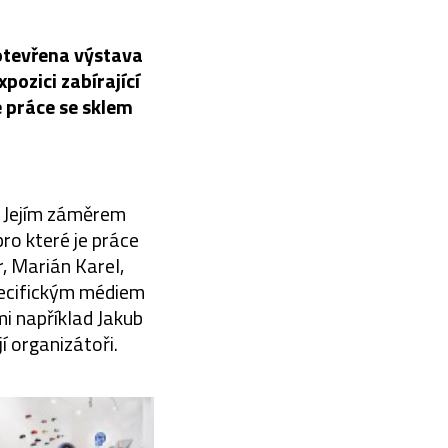
otevřena výstava
ozici zabírající
 práce se sklem
e. Jejím záměrem
ro které je práce
r, Marián Karel,
specifickým médiem
mi například Jakub
í organizátoři.