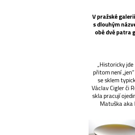
V pražské galer
s dlouhým názve
obě dvě patra 
„Historicky jde
přitom není „jen
se sklem typick
Václav Cigler či 
skla pracují ojed
Matuška aka Ma