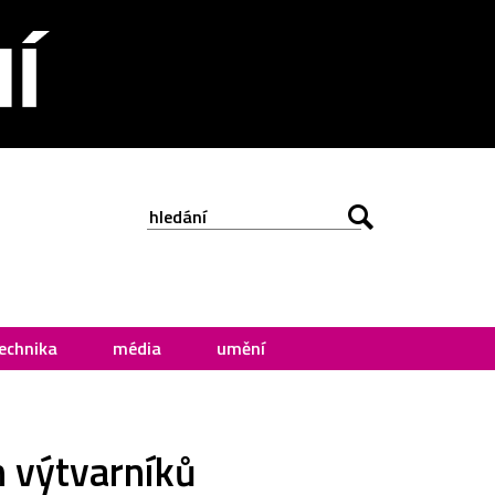
echnika
média
umění
h výtvarníků