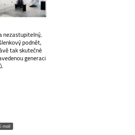
a nezastupitelný,
šlenkový podnět,
rávě tak skutečné
 zavedenou generaci
ů.