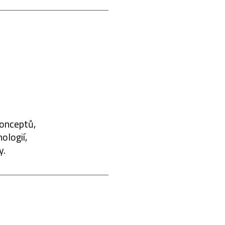
konceptů,
ologií,
y.