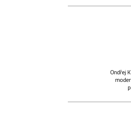
Ondřej K
modern
p