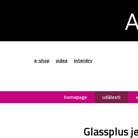
e-shop
videa
interiéry
homepage
události
Glassplus j