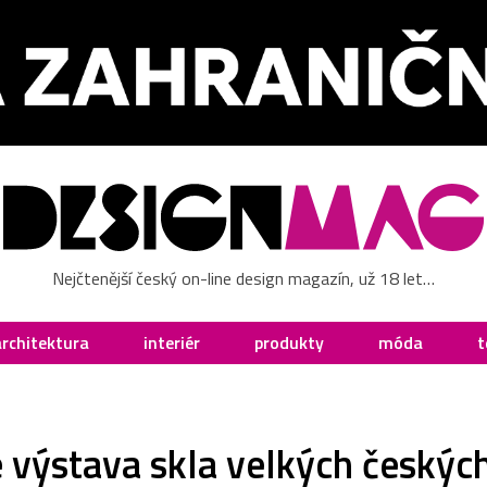
Nejčtenější český on-line design magazín, už 18 let…
architektura
interiér
produkty
móda
t
e výstava skla velkých českýc