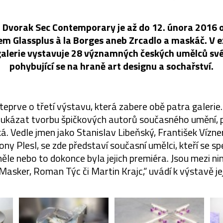
ii Dvorak Sec Contemporary je až do 12. února 2016 
m Glassplus à la Borges aneb Zrcadlo a maskáč. V exp
galerie vystavuje 28 významných českých umělců své
pohybující se na hraně art designu a sochařství.
 teprve o třetí výstavu, která zabere obě patra galeri
“ ukázat tvorbu špičkových autorů současného umění, p
á. Vedle jmen jako Stanislav Libeňský, František Vízne
Rony Plesl, se zde představí současní umělci, kteří se 
iněle nebo to dokonce byla jejich premiéra. Jsou mezi ni
sker, Roman Týc či Martin Krajc,“ uvádí k výstavě jej