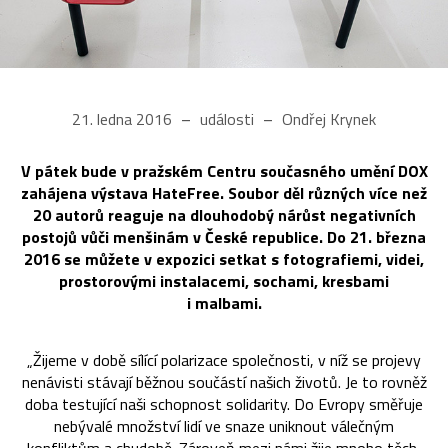
21. ledna 2016
události
Ondřej Krynek
V pátek bude v pražském Centru současného umění DOX
zahájena výstava HateFree. Soubor děl různých více než
20 autorů reaguje na dlouhodobý nárůst negativních
postojů vůči menšinám v České republice. Do 21. března
2016 se můžete v expozici setkat s fotografiemi, videi,
prostorovými instalacemi, sochami, kresbami
i malbami.
„Žijeme v době sílící polarizace společnosti, v níž se projevy
nenávisti stávají běžnou součástí našich životů. Je to rovněž
doba testující naši schopnost solidarity. Do Evropy směřuje
nebývalé množství lidí ve snaze uniknout válečným