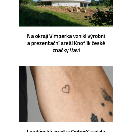
Na okraji Vimperka vznikl výrobní
a prezentační areál Knoflík české
značky Vavi
Londýnská značka CipherX začala