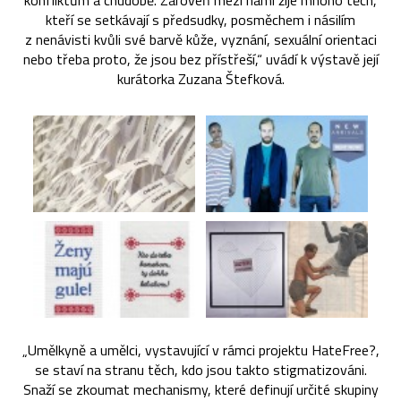
konfliktům a chudobě. Zároveň mezi námi žije mnoho těch,
kteří se setkávají s předsudky, posměchem i násilím
z nenávisti kvůli své barvě kůže, vyznání, sexuální orientaci
nebo třeba proto, že jsou bez přístřeší,“ uvádí k výstavě její
kurátorka Zuzana Štefková.
„Umělkyně a umělci, vystavující v rámci projektu HateFree?,
se staví na stranu těch, kdo jsou takto stigmatizováni.
Snaží se zkoumat mechanismy, které definují určité skupiny