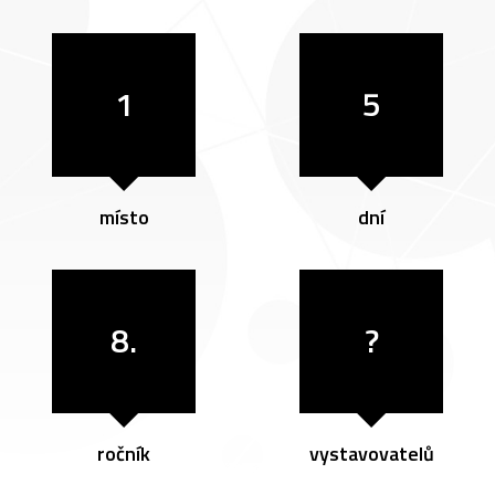
1
5
místo
dní
8.
?
ročník
vystavovatelů