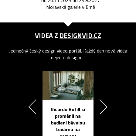
od 20.11.2025 do 29.8.2027
Moravská galerie v Brně
VIDEA Z
DESIGNVID.CZ
Jedinečný český design video portál. Každý den nová videa
nejen o designu...
Ricardo Bofill si
Přichází ten
proměnil na
propracovan
bydlení bývalou
elektronic
továrnu na
zápisník