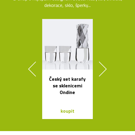
dekorace, sklo, šperky...
Český set karafy
Nezávadné l
se sklenicemi
na vodu od K
Ondine
Rashida
koupit
koupit