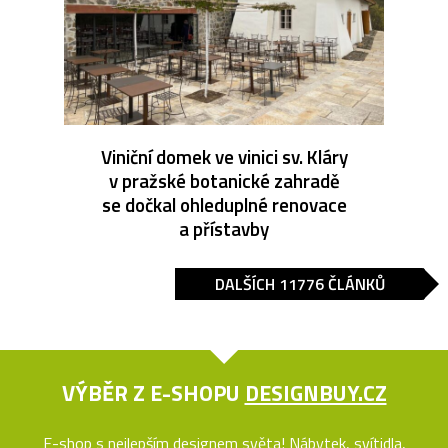
Viniční domek ve vinici sv. Kláry
v pražské botanické zahradě
se dočkal ohleduplné renovace
a přístavby
DALŠÍCH 11776 ČLÁNKŮ
VÝBĚR Z E-SHOPU
DESIGNBUY.CZ
E-shop s nejlepším designem světa! Nábytek, svítidla,