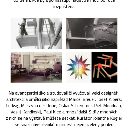
do Berlín, kde byla po nástupu nacistů k moci po roce
rozpuštěna.
Na avantgardní škole studovali či vyučovali velcí designéři,
architekti a umělci jako například Marcel Breuer, Josef Albers,
Ludwig Mies van der Rohe, Oskar Schlemmer, Piet Mondrian,
Vasilij Kandinskij, Paul Klee a mnozí další. S díly mnohých
z nich se na výstavě můžete setkat. Kurátor Jolanthe Kugler
se snaží návštěvníkům přinést nejen ucelený pohled