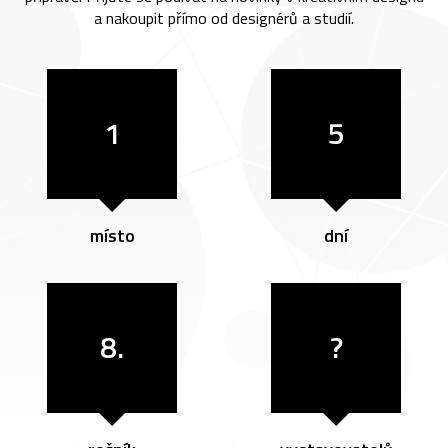
a nakoupit přímo od designérů a studií.
1
5
místo
dní
8.
?