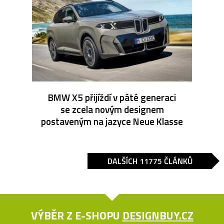
BMW X5 přijíždí v páté generaci
se zcela novým designem
postaveným na jazyce Neue Klasse
DALŠÍCH 11775 ČLÁNKŮ
VÝBĚR Z E-SHOPU
DESIGNBUY.CZ