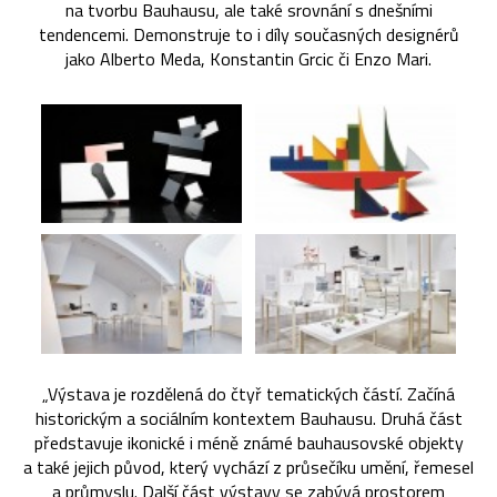
na tvorbu Bauhausu, ale také srovnání s dnešními
tendencemi. Demonstruje to i díly současných designérů
jako Alberto Meda, Konstantin Grcic či Enzo Mari.
„Výstava je rozdělená do čtyř tematických částí. Začíná
historickým a sociálním kontextem Bauhausu. Druhá část
představuje ikonické i méně známé bauhausovské objekty
a také jejich původ, který vychází z průsečíku umění, řemesel
a průmyslu. Další část výstavy se zabývá prostorem