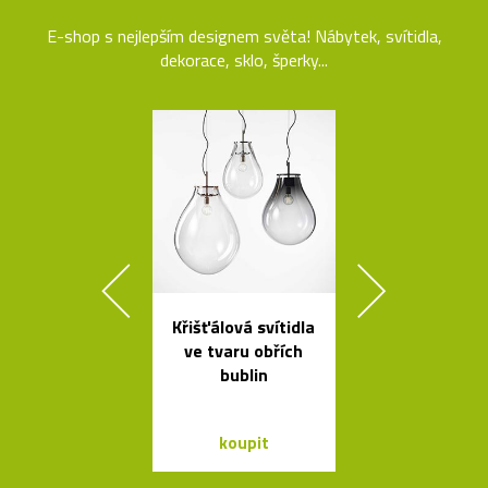
E-shop s nejlepším designem světa! Nábytek, svítidla,
dekorace, sklo, šperky...
Křišťálová svítidla
Kolekce čes
ve tvaru obřích
svítidel ze s
bublin
dřeva Muff
koupit
koupit