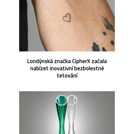
Londýnská značka CipherX začala
nabízet inovativní bezbolestné
tetování