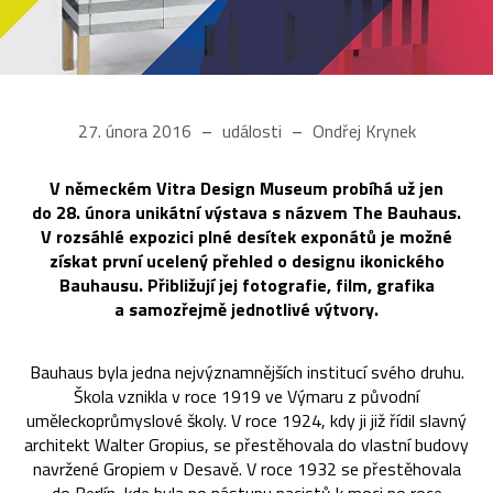
27. února 2016
události
Ondřej Krynek
V německém Vitra Design Museum probíhá už jen
do 28. února unikátní výstava s názvem The Bauhaus.
V rozsáhlé expozici plné desítek exponátů je možné
získat první ucelený přehled o designu ikonického
Bauhausu. Přibližují jej fotografie, film, grafika
a samozřejmě jednotlivé výtvory.
Bauhaus byla jedna nejvýznamnějších institucí svého druhu.
Škola vznikla v roce 1919 ve Výmaru z původní
uměleckoprůmyslové školy. V roce 1924, kdy ji již řídil slavný
architekt Walter Gropius, se přestěhovala do vlastní budovy
navržené Gropiem v Desavě. V roce 1932 se přestěhovala