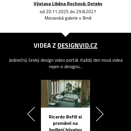
Výstava Liběna Rochová: Doteky
od 20.11.2025 do 29.8.2027
Moravská galerie v Brně
VIDEA Z
DESIGNVID.CZ
Jedinečný český design video portál. Každý den nová videa
nejen o designu...
Ricardo Bofill si
Přichází ten
proměnil na
propracovan
bydlení bývalou
elektronic