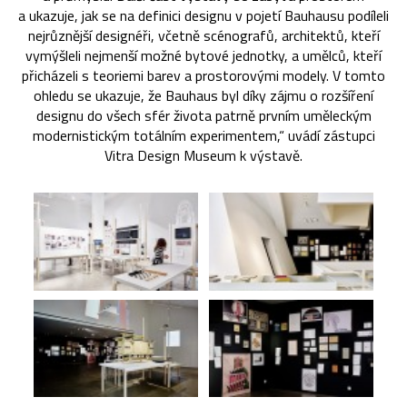
a ukazuje, jak se na definici designu v pojetí Bauhausu podíleli
nejrůznější designéři, včetně scénografů, architektů, kteří
vymýšleli nejmenší možné bytové jednotky, a umělců, kteří
přicházeli s teoriemi barev a prostorovými modely. V tomto
ohledu se ukazuje, že Bauhaus byl díky zájmu o rozšíření
designu do všech sfér života patrně prvním uměleckým
modernistickým totálním experimentem,“ uvádí zástupci
Vitra Design Museum k výstavě.