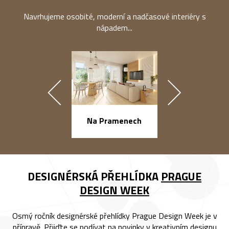
Navrhujeme osobité, moderní a nadčasové interiéry s
nápadem...
náměstí Na Ba
Na Pramenech
DESIGNÉRSKÁ PŘEHLÍDKA
PRAGUE
DESIGN WEEK
Osmý ročník designérské přehlídky Prague Design Week je v
přípravě. Přijďte se podívat na novinky v kreativním designu