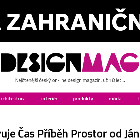
Nejčtenější český on-line design magazín, už 18 let…
architektura
interiér
produkty
móda
t
uje Čas Příběh Prostor od J