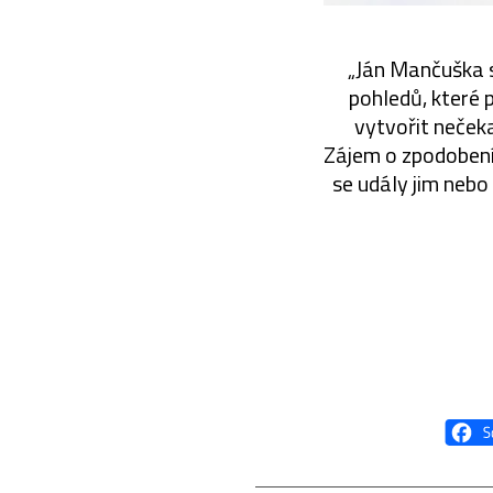
„Ján Mančuška s
pohledů, které
vytvořit neček
Zájem o zpodobení 
se udály jim nebo