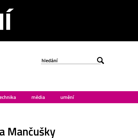
echnika
média
umění
ána Mančušky