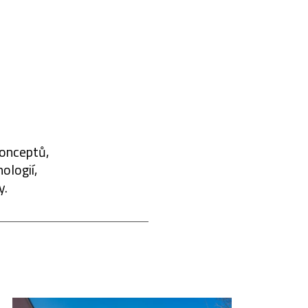
konceptů,
ologií,
y.