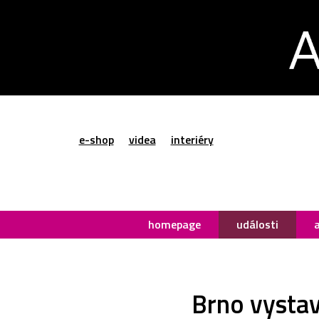
e-shop
videa
interiéry
homepage
události
Brno vystav