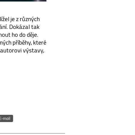
žel je z různých
ní. Dokázal tak
out ho do děje.
mých příběhy, které
 autorovi výstavy,