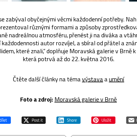
e zabýval obyčejnými věcmi každodenní potřeby. Nahlí
 prezentoval různými formami a způsoby zprostředková
aně nadreálnou atmosféru, přenést ji na diváka a vtáhn
každodennosti autor rozvíjel, a sbíral od přátel a zná
 lidem, které znali,“ doplňuje Moravská galerie v Brně k
která potrvá až do 22. května 2016.
Čtěte další články na téma
výstava
a
umění
Foto a zdroj:
Moravská galerie v Brně