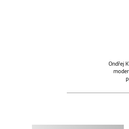
Ondřej K
modern
p