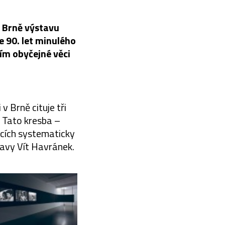
 Brně výstavu
e 90. let minulého
ším obyčejné věci
 Brně cituje tři
. Tato kresba –
cích systematicky
stavy Vít Havránek.