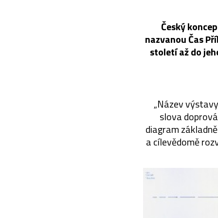
Český koncep
nazvanou Čas Příb
století až do je
„Název výstavy 
slova doprováz
diagram základně
a cílevědomě rozví