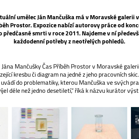
tuální umělec Ján Mančuška má v Moravské galerii v
ěh Prostor. Expozice nabízí autorovy práce od konc
ho předčasné smrti v roce 2011. Najdeme v ní předev
každodenní potřeby z neotřelých pohledů.
Jána Mančušky Čas Příběh Prostor v Moravské galerii v
ející kresbu či diagram na jedné z jeho pracovních skic
 uvádí do problematiky, kterou Mančuška ve svých pra
jel déle než jedno desetiletí,“ říká k názvu kurátor vý