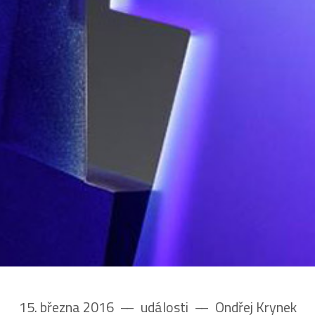
15. března 2016
––
události
––
Ondřej Krynek