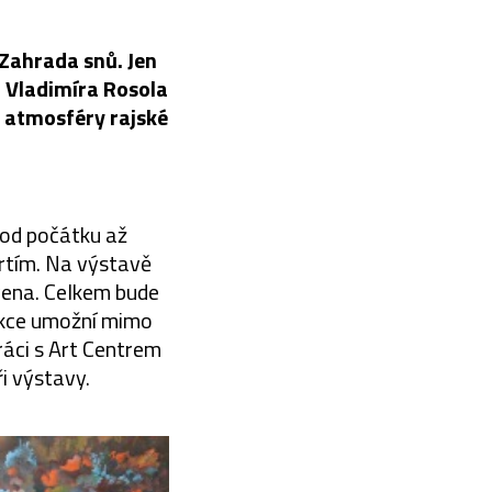
 Zahrada snů. Jen
a Vladimíra Rosola
o atmosféry rajské
 od počátku až
mrtím. Na výstavě
avena. Celkem bude
lekce umožní mimo
ráci s Art Centrem
i výstavy.