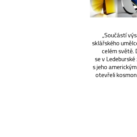
„Součástí výs
sklářského umělce
celém světě. 
se v Ledeburské 
s jeho americkým
otevřeli kosmon