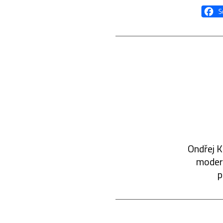
Ondřej K
modern
p