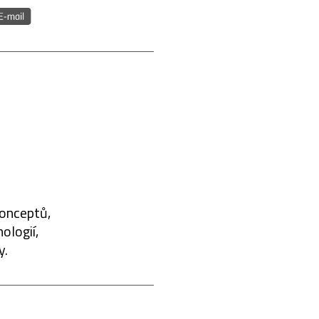
konceptů,
ologií,
y.