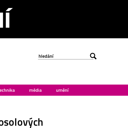
echnika
média
umění
Rosolových