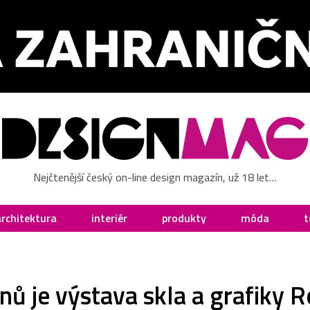
Nejčtenější český on-line design magazín, už 18 let…
architektura
interiér
produkty
móda
t
nů je výstava skla a grafiky 