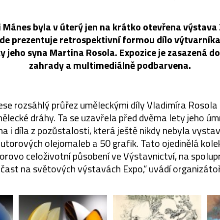
i Mánes byla v úterý jen na krátko otevřena výstava
zde prezentuje retrospektivní formou dílo výtvarník
ky jeho syna Martina Rosola. Expozice je zasazená d
zahrady a multimediálně podbarvena.
ese rozsáhlý průřez uměleckými díly Vladimíra Rosola
ělecké dráhy. Ta se uzavřela před dvěma lety jeho ú
 i díla z pozůstalosti, která ještě nikdy nebyla vyst
autorových olejomaleb a 50 grafik. Tato ojedinělá ko
torovo celoživotní působení ve Výstavnictví, na spolup
 účast na světových výstavách Expo,“ uvádí organizátoř