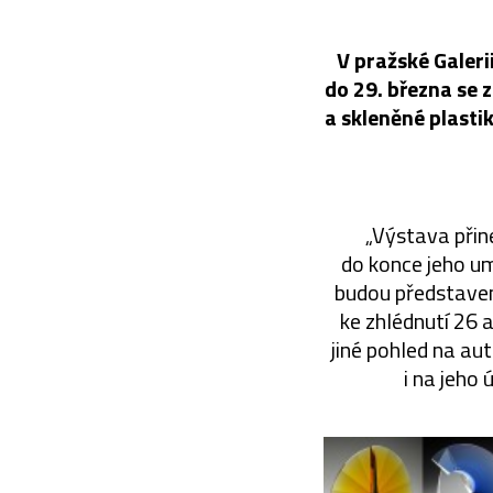
V pražské Galeri
do 29. března se 
a skleněné plasti
„Výstava přin
do konce jeho um
budou představena
ke zhlédnutí 26 
jiné pohled na au
i na jeho