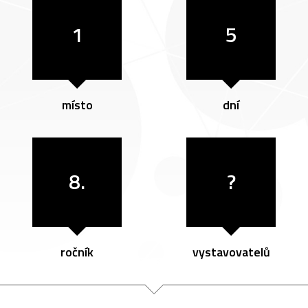
1
5
místo
dní
8.
?
ročník
vystavovatelů