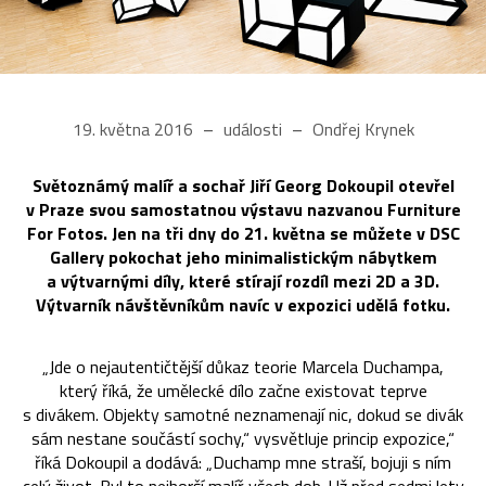
19. května 2016
události
Ondřej Krynek
Světoznámý malíř a sochař Jiří Georg Dokoupil otevřel
v Praze svou samostatnou výstavu nazvanou Furniture
For Fotos. Jen na tři dny do 21. května se můžete v DSC
Gallery pokochat jeho minimalistickým nábytkem
a výtvarnými díly, které stírají rozdíl mezi 2D a 3D.
Výtvarník návštěvníkům navíc v expozici udělá fotku.
„Jde o nejautentičtější důkaz teorie Marcela Duchampa,
který říká, že umělecké dílo začne existovat teprve
s divákem. Objekty samotné neznamenají nic, dokud se divák
sám nestane součástí sochy,“ vysvětluje princip expozice,“
říká Dokoupil a dodává: „Duchamp mne straší, bojuji s ním