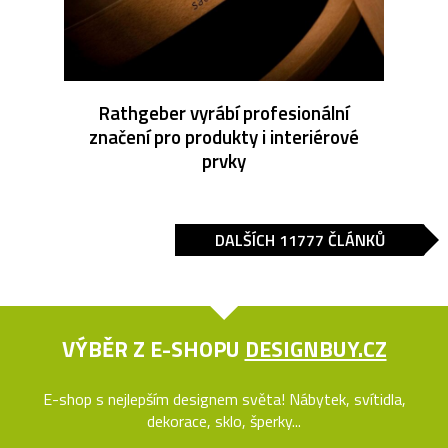
Rathgeber vyrábí profesionální
značení pro produkty i interiérové
prvky
DALŠÍCH 11777 ČLÁNKŮ
VÝBĚR Z E-SHOPU
DESIGNBUY.CZ
E-shop s nejlepším designem světa! Nábytek, svítidla,
dekorace, sklo, šperky...