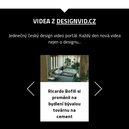
VIDEA Z
DESIGNVID.CZ
Jedinečný český design video portál. Každý den nová videa
nejen o designu...
Ricardo Bofill si
Přichází ten
proměnil na
propracovan
bydlení bývalou
elektronic
továrnu na
zápisník
cement
reMarkable