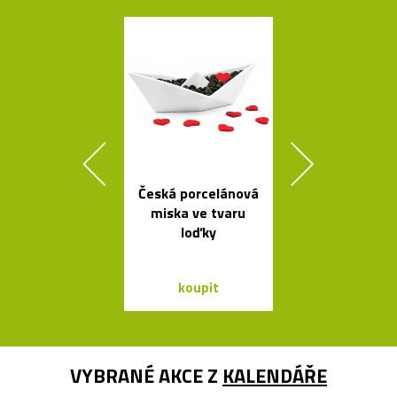
Česká porcelánová
České křišťá
miska ve tvaru
sklenice 
loďky
Ronyho Ple
koupit
koupit
VYBRANÉ AKCE Z
KALENDÁŘE