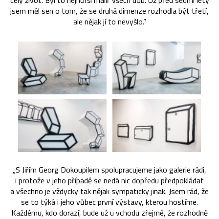
celý život. Byl to nejhorší malíř všech dob. Už před sedmi lety
jsem měl sen o tom, že se druhá dimenze rozhodla být třetí,
ale nějak jí to nevyšlo.“
„S Jiřím Georg Dokoupilem spolupracujeme jako galerie rádi,
i protože v jeho případě se nedá nic dopředu předpokládat
a všechno je vždycky tak nějak sympaticky jinak. Jsem rád, že
se to týká i jeho vůbec první výstavy, kterou hostíme.
Každému, kdo dorazí, bude už u vchodu zřejmé, že rozhodně