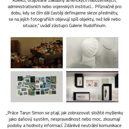
kolekcí, utajované základny amerických náboženských,
administrativních nebo vojenských institucí… Příznačně pro
dobu, kdy se čím dál častěji definujeme skrze předměty,
se na jejích fotografiích objevují spíš objekty, než lidé nebo
situace,“ uvádí zástupci Galerie Rudolfinum.
„Práce Taryn Simon se ptají, jak zobrazovat složité myšlenky
jako daňový systém, nespravedlnost nebo moc, zkoumají
podoby a hodnoty informací. Zdánlivě neutrální komunikace