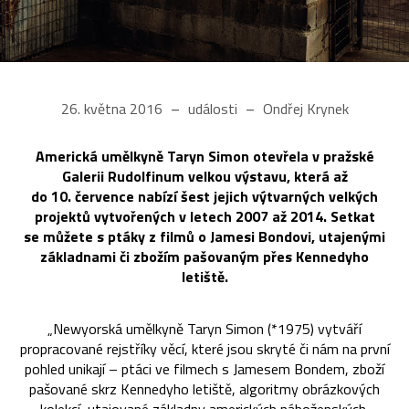
26. května 2016
události
Ondřej Krynek
Americká umělkyně Taryn Simon otevřela v pražské
Galerii Rudolfinum velkou výstavu, která až
do 10. července nabízí šest jejich výtvarných velkých
projektů vytvořených v letech 2007 až 2014. Setkat
se můžete s ptáky z filmů o Jamesi Bondovi, utajenými
základnami či zbožím pašovaným přes Kennedyho
letiště.
„Newyorská umělkyně Taryn Simon (*1975) vytváří
propracované rejstříky věcí, které jsou skryté či nám na první
pohled unikají – ptáci ve filmech s Jamesem Bondem, zboží
pašované skrz Kennedyho letiště, algoritmy obrázkových