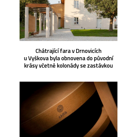
Chátrající fara v Drnovicích
u Vyškova byla obnovena do původní
krásy včetně kolonády se zastávkou