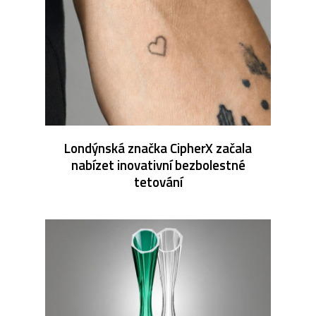
Londýnská značka CipherX začala
nabízet inovativní bezbolestné
tetování