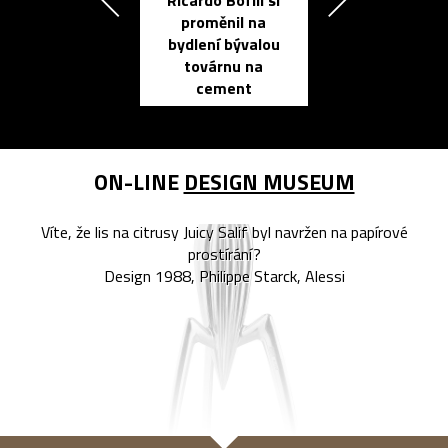
Ricardo Bofill si
Přichází ten
proměnil na
propracovan
bydlení bývalou
elektronic
továrnu na
zápisník
cement
reMarkable
ON-LINE
DESIGN MUSEUM
Víte, že lis na citrusy Juicy Salif byl navržen na papírové
prostírání?
Design 1988, Philippe Starck, Alessi