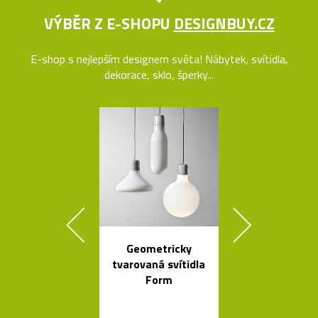
VÝBĚR Z E-SHOPU
DESIGNBUY.CZ
E-shop s nejlepším designem světa! Nábytek, svítidla,
dekorace, sklo, šperky...
Geometricky
Česká stro
tvarovaná svítidla
svítidla s tv
Form
skleněnýc
balónků