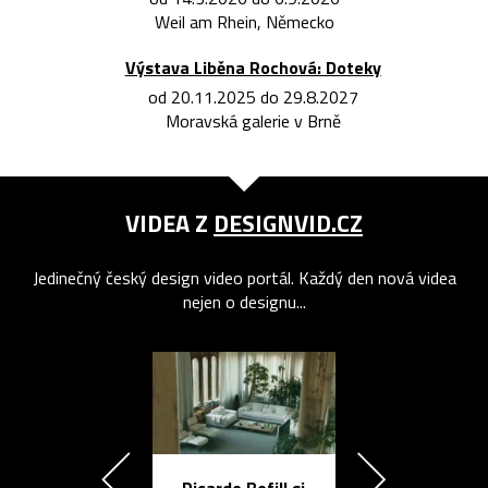
Weil am Rhein, Německo
Výstava Liběna Rochová: Doteky
od 20.11.2025 do 29.8.2027
Moravská galerie v Brně
VIDEA Z
DESIGNVID.CZ
Jedinečný český design video portál. Každý den nová videa
nejen o designu...