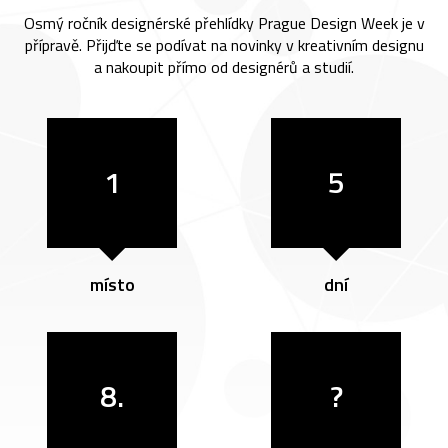
Osmý ročník designérské přehlídky Prague Design Week je v
přípravě. Přijďte se podívat na novinky v kreativním designu
a nakoupit přímo od designérů a studií.
1
5
místo
dní
8.
?