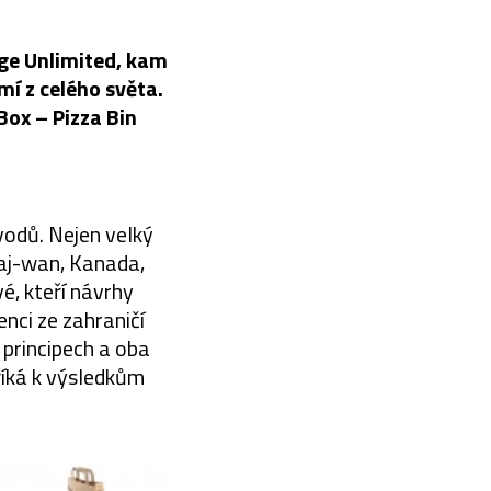
age Unlimited, kam
mí z celého světa.
Box – Pizza Bin
vodů. Nejen velký
haj-wan, Kanada,
vé, kteří návrhy
enci ze zahraničí
 principech a oba
 říká k výsledkům