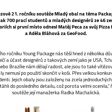
tězové 21. ročníku soutěže Mladý obal na téma Pack
e jak 700 prací studentů a mladých designérů ze 46 ze
riích si první místo odnesl Matěj Peca za svůj Pizza 
a Adéla Bláhová za GeoFood.
ího ročníku Young Package nás těší hned z několika dů
ičí a účast designérů z takových zemí jako je USA, Tc
nebo Brazílie nám dělají radost, ale jsou to také vítězo
ly nemusí po použití skončit v koši. Přes velkou konkur
udenti. Jejich obaly jsou založeny na zcela jednoduchých
áhli do posledního detailu, což porota velmi ocenila,“
soutěže její manažerka Radka Machalická.