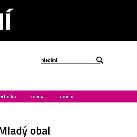
echnika
média
umění
Mladý obal