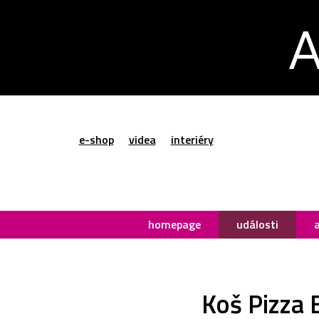
e-shop
videa
interiéry
homepage
události
Koš Pizza