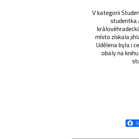
V kategorii Studen
studentka 
královéhradecká
místo získala ji
Udělena byla i c
obaly na knihu
st