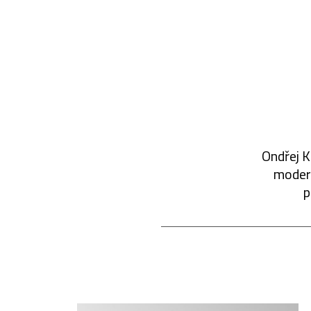
Ondřej K
modern
p