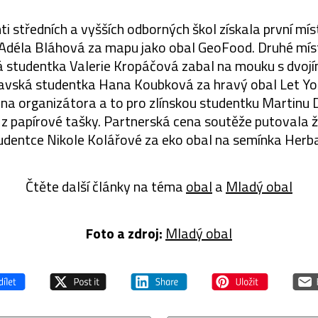
ti středních a vyšších odborných škol získala první m
Adéla Bláhová za mapu jako obal GeoFood. Druhé mís
 studentka Valerie Kropáčová zabal na mouku s dvojím
hlavská studentka Hana Koubková za hravý obal Let Yo
ena organizátora a to pro zlínskou studentku Martinu D
 z papírové tašky. Partnerská cena soutěže putovala
udentce Nikole Kolářové za eko obal na semínka Herba
Čtěte další články na téma
obal
a
Mladý obal
Foto a zdroj:
Mladý obal