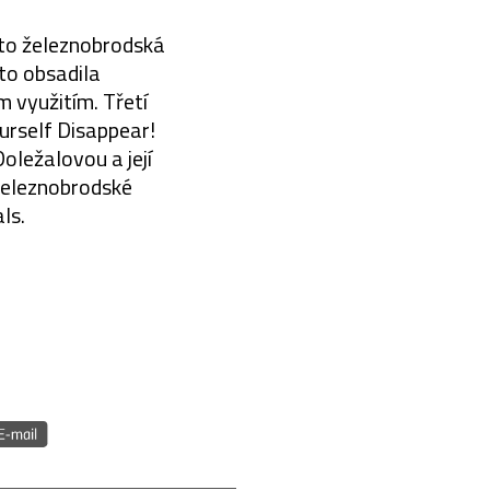
ísto železnobrodská
to obsadila
 využitím. Třetí
urself Disappear!
oležalovou a její
 železnobrodské
ls.