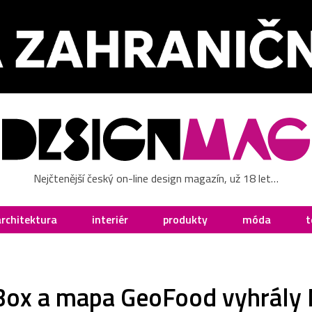
Nejčtenější český on-line design magazín, už 18 let…
architektura
interiér
produkty
móda
t
 Box a mapa GeoFood vyhrály 