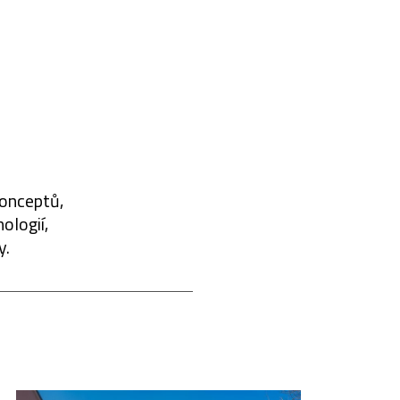
konceptů,
ologií,
y.