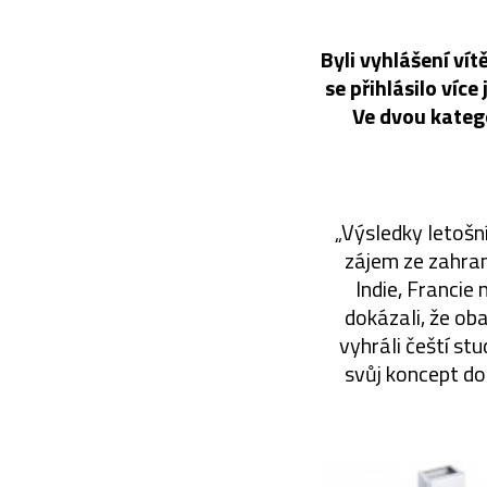
Byli vyhlášení ví
se přihlásilo víc
Ve dvou katego
„Výsledky letošn
zájem ze zahran
Indie, Francie 
dokázali, že oba
vyhráli čeští st
svůj koncept dot