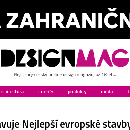
Nejčtenější český on-line design magazín, už 18 let…
architektura
interiér
produkty
móda
t
avuje Nejlepší evropské stavb