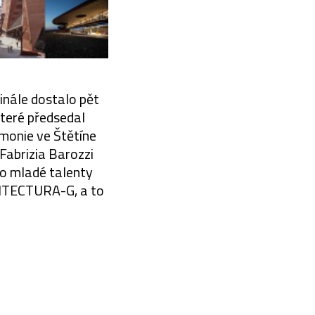
inále dostalo pět
které předsedal
rmonie ve Štětíne
 Fabrizia Barozzi
ro mladé talenty
UITECTURA-G, a to