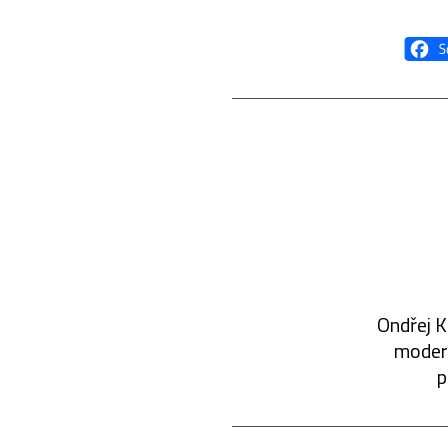
Ondřej K
modern
p