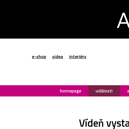
e-shop
videa
interiéry
homepage
události
Vídeň vyst