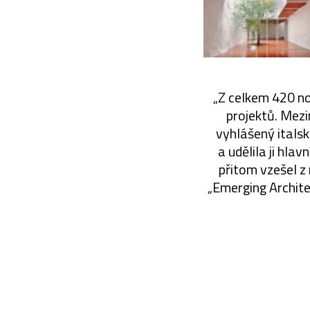
„Z celkem 420 no
projektů. Mezi
vyhlášený italsk
a udělila ji hla
přitom vzešel z
„Emerging Archit