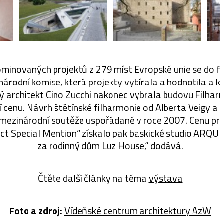
minovaných projektů z 279 míst Evropské unie se do f
národní komise, která projekty vybírala a hodnotila a 
ý architekt Cino Zucchi nakonec vybrala budovu Filha
vní cenu. Návrh štětínské filharmonie od Alberta Veigy a
 mezinárodní soutěže uspořádané v roce 2007. Cenu p
ect Special Mention“ získalo pak baskické studio ARQ
za rodinný dům Luz House,“ dodává.
Čtěte další články na téma
výstava
Foto a zdroj:
Vídeňské centrum architektury AzW