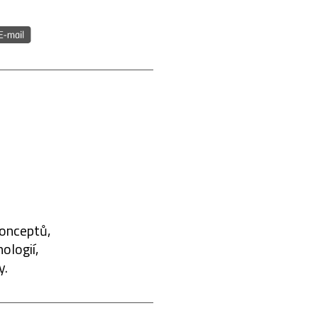
konceptů,
ologií,
y.