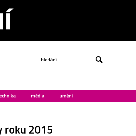
echnika
média
umění
y roku 2015