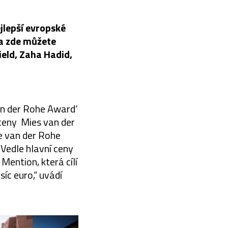
jlepší evropské
na zde můžete
ield, Zaha Hadid,
an der Rohe Award‘
ceny ‚Mies van der
se van der Rohe
 Vedle hlavní ceny
 Mention, která cílí
íc euro,“ uvádí