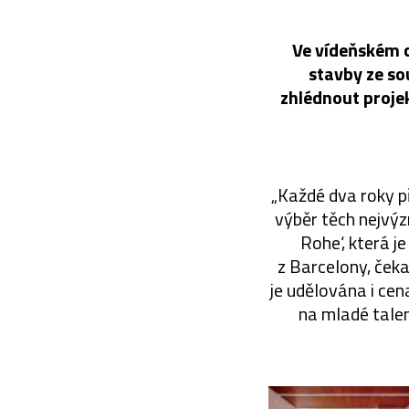
Ve vídeňském c
stavby ze so
zhlédnout projek
„Každé dva roky p
výběr těch nejvýz
Rohe‘, která j
z Barcelony, čeka
je udělována i cena
na mladé talen