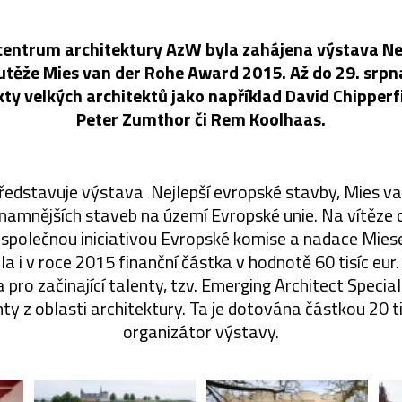
entrum architektury AzW byla zahájena výstava Ne
utěže Mies van der Rohe Award 2015. Až do 29. srp
ty velkých architektů jako například David Chipperf
Peter Zumthor či Rem Koolhaas.
ředstavuje výstava ‚Nejlepší evropské stavby, Mies v
namnějších staveb na území Evropské unie. Na vítěze 
e společnou iniciativou Evropské komise a nadace Mie
la i v roce 2015 finanční částka v hodnotě 60 tisíc eur.
 pro začinající talenty, tzv. Emerging Architect Special
ty z oblasti architektury. Ta je dotována částkou 20 tis
organizátor výstavy.