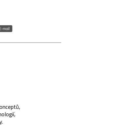
konceptů,
ologií,
y.