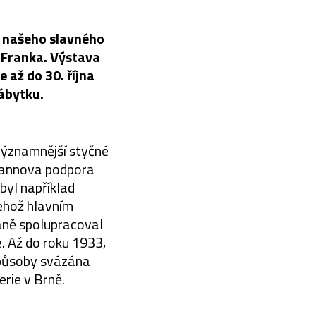
i našeho slavného
a Franka. Výstava
až do 30. října
nábytku.
jvýznamnější styčné
fmannova podpora
byl například
jehož hlavním
aně spolupracoval
. Až do roku 1933,
způsoby svázána
rie v Brně.