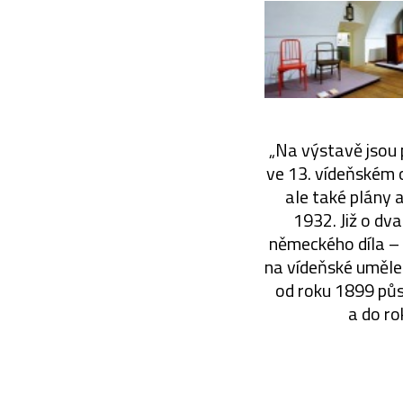
„Na výstavě jsou
ve 13. vídeňském o
ale také plány 
1932. Již o dv
německého díla – 
na vídeňské uměle
od roku 1899 půs
a do ro