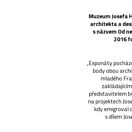
Muzeum Josefa Ho
architekta a des
s názvem Od ne
2016 fo
„Exponáty pocházej
body obou archi
mladého Fran
zakládajícím
představitelem b
na projektech Jos
kdy emigroval 
s dílem Jo