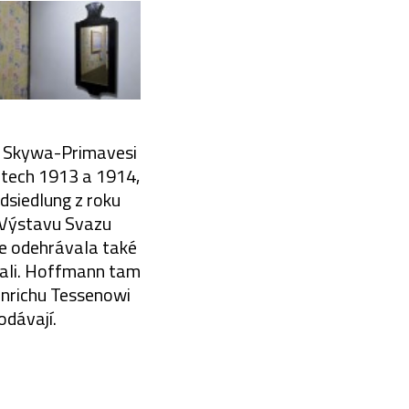
m Skywa-Primavesi
letech 1913 a 1914,
dsiedlung z roku
i Výstavu Svazu
se odehrávala také
vali. Hoffmann tam
inrichu Tessenowi
odávají.