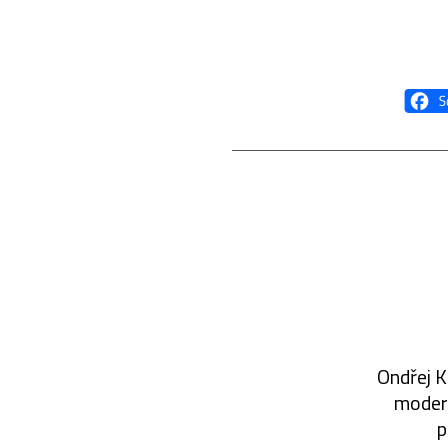
Ondřej K
modern
p