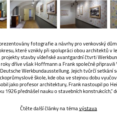
 prezentovány fotografie a návrhy pro venkovský dů
kresu, které vznikly při spolupráci obou architektů v 
a projekty stavby vídeňské avantgardní čtvrti Werkbun
a roky dříve však Hoffmann a Frank společně připravil
Deutsche Werkbundausstellung. Jejich tvůrčí setkání 
ckoprůmyslové škole, kde oba ve stejnou dobu vyučo
obil jako profesor architektury, Frank nastoupil po He
ku 1926 přednášel nauku o stavebních konstrukcích,“ d
Čtěte další články na téma
výstava