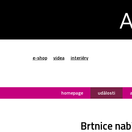
e-shop
videa
interiéry
homepage
události
Brtnice nab