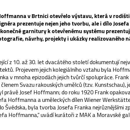
ffmanna v Brtnici otevřelo výstavu, která v rodišt
ignéra prezentuje nejen jeho tvorbu, ale i dílo Josef
konečné garnitury k otevřenému systému prezentuje 
tografie, návrhy, projekty i ukázky realizovaného 
ící z 10. až 30. let dvacátého století dokumentují ne
tektů. Projevem jejich kolegiálního vztahu byla Hof
ka v mnoha epizodách jejich tvůrčí spolupráce. Frank 
 členem Svazu rakouských umělců (tzv. Kunstschau), 
yl právě Josef Hoffmann; do roku 1920 Frank opakov
efa Hoffmanna a uměleckých dílen Wiener Werkstätte
do Švédska, byla tvorba Josefa Franka nejrůznějšími 
sefa Hoffmanna,“ uvádí kurátoři z MAK a Moravské gale