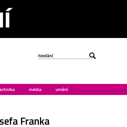
echnika
média
umění
osefa Franka