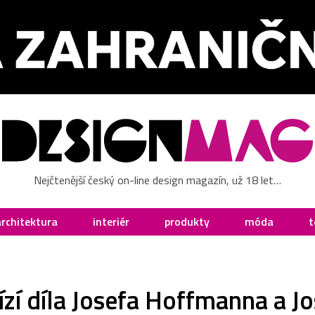
Nejčtenější český on-line design magazín, už 18 let…
architektura
interiér
produkty
móda
t
ízí díla Josefa Hoffmanna a J