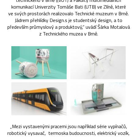
technického v Brně ((VUT) a Fakulty multimediálních
komunikací Univerzity Tomáše Bati (UTB) ve Zlíně, které
ve svých prostorách realizovalo Technické muzeum v Brně.
Jádrem přehlídky Design.s je studentský design, a to
především průmyslový a produktový,“ uvádí Šárka Motalová
z Technického muzea v Brně.
„Mezi vystavenými pracemi jsou například série vypínačů,
robotický vysavač, termoska budoucnosti, elektrický vozík,