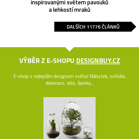
inspirovanými světem pavouků
a lehkostí mraků
DALŠÍCH 11776 ČLÁNKŮ
VÝBĚR Z E-SHOPU
DESIGNBUY.CZ
E-shop s nejlepším designem světa! Nábytek, svítidla,
dekorace, sklo, šperky...