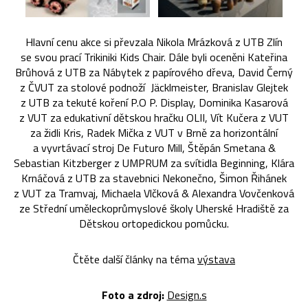
Hlavní cenu akce si převzala Nikola Mrázková z UTB Zlín
se svou prací Trikiniki Kids Chair. Dále byli oceněni Kateřina
Brůhová z UTB za Nábytek z papírového dřeva, David Černý
z ČVUT za stolové podnoží Jäcklmeister, Branislav Glejtek
z UTB za tekuté koření P.O P. Display, Dominika Kasarová
z VUT za edukativní dětskou hračku OLII, Vít Kučera z VUT
za židli Kris, Radek Mička z VUT v Brně za horizontální
a vyvrtávací stroj De Futuro Mill, Štěpán Smetana &
Sebastian Kitzberger z UMPRUM za svítidla Beginning, Klára
Krnáčová z UTB za stavebnici Nekonečno, Šimon Řihánek
z VUT za Tramvaj, Michaela Vlčková & Alexandra Vovčenková
ze Střední uměleckoprůmyslové školy Uherské Hradiště za
Dětskou ortopedickou pomůcku.
Čtěte další články na téma
výstava
Foto a zdroj:
Design.s