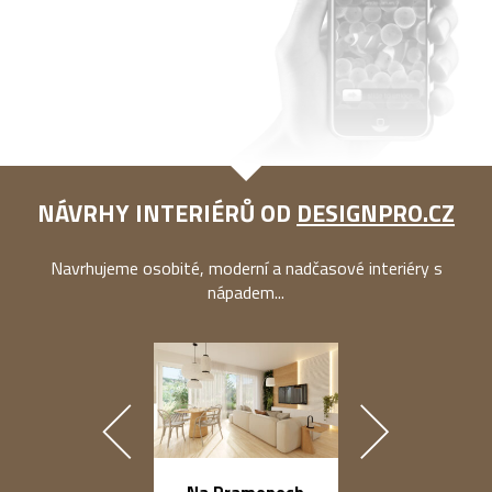
NÁVRHY INTERIÉRŮ OD
DESIGNPRO.CZ
Navrhujeme osobité, moderní a nadčasové interiéry s
nápadem...
náměstí Na Ba
Na Pramenech