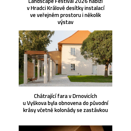
Landscape Festival 2026 nabízí
v Hradci Králové desítky instalací
ve veřejném prostoru i několik
výstav
Chátrající fara v Drnovicích
u Vyškova byla obnovena do původní
krásy včetně kolonády se zastávkou