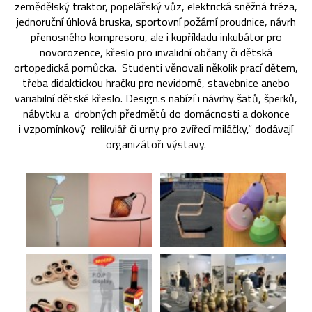
zemědělský traktor, popelářský vůz, elektrická sněžná fréza,
jednoruční úhlová bruska, sportovní požární proudnice, návrh
přenosného kompresoru, ale i kupříkladu inkubátor pro
novorozence, křeslo pro invalidní občany či dětská
ortopedická pomůcka. Studenti věnovali několik prací dětem,
třeba didaktickou hračku pro nevidomé, stavebnice anebo
variabilní dětské křeslo. Design.s nabízí i návrhy šatů, šperků,
nábytku a drobných předmětů do domácnosti a dokonce
i vzpomínkový relikviář či urny pro zvířecí miláčky,“ dodávají
organizátoři výstavy.