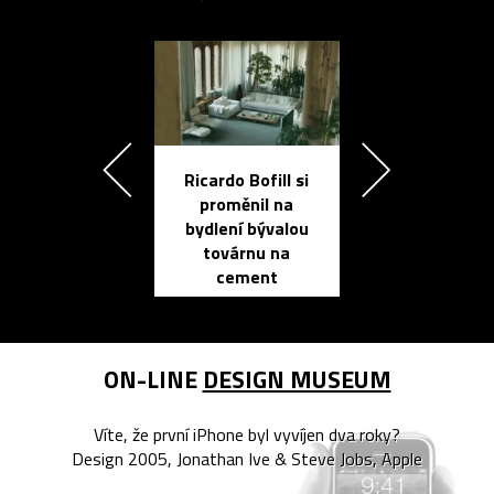
Ricardo Bofill si
Přichází ten
proměnil na
propracovan
bydlení bývalou
elektronic
továrnu na
zápisník
cement
reMarkable
ON-LINE
DESIGN MUSEUM
Víte, že první iPhone byl vyvíjen dva roky?
Design 2005, Jonathan Ive & Steve Jobs, Apple