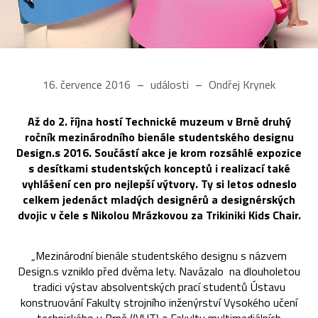
16. července 2016
události
Ondřej Krynek
Až do 2. října hostí Technické muzeum v Brně druhý
ročník mezinárodního bienále studentského designu
Design.s 2016. Součástí akce je krom rozsáhlé expozice
s desítkami studentských konceptů i realizací také
vyhlášení cen pro nejlepší výtvory. Ty si letos odneslo
celkem jedenáct mladých designérů a designérských
dvojic v čele s Nikolou Mrázkovou za Trikiniki Kids Chair.
„Mezinárodní bienále studentského designu s názvem
Design.s vzniklo před dvěma lety. Navázalo na dlouholetou
tradici výstav absolventských prací studentů Ústavu
konstruování Fakulty strojního inženýrství Vysokého učení