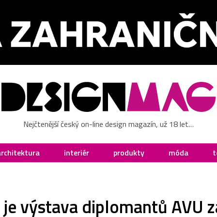
Nejčtenější český on-line design magazín, už 18 let…
architektura
interiér
produkty
móda
t
r je výstava diplomantů AVU 