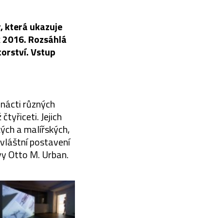
r, která ukazuje
 2016. Rozsáhlá
torství. Vstup
mnácti různých
čtyřiceti. Jejich
kých a malířských,
zvláštní postavení
vy Otto M. Urban.