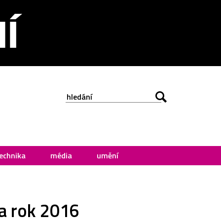
echnika
média
umění
za rok 2016