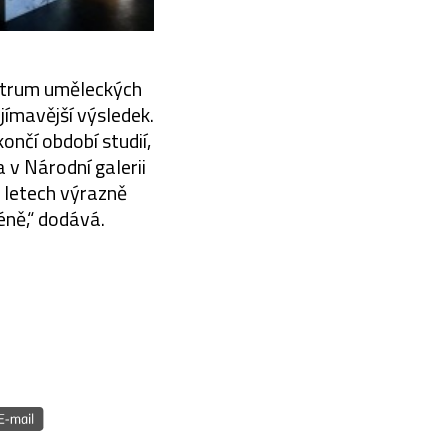
ektrum uměleckých
jímavější výsledek.
ončí období studií,
 v Národní galerii
h letech výrazně
éně,“ dodává.