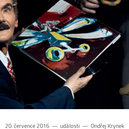
20. července 2016
––
události
––
Ondřej Krynek