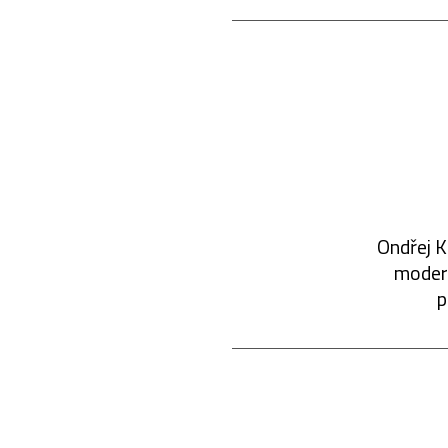
Ondřej K
modern
p