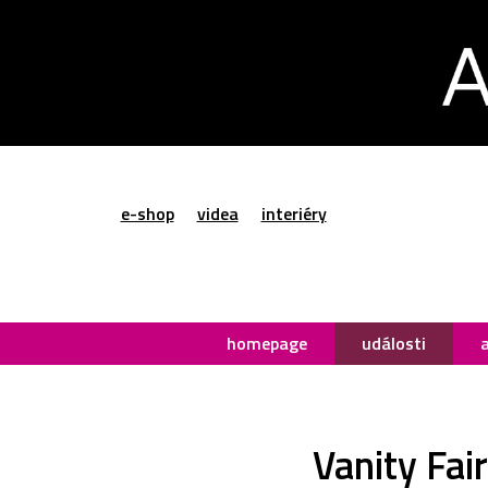
e-shop
videa
interiéry
homepage
události
Vanity Fai