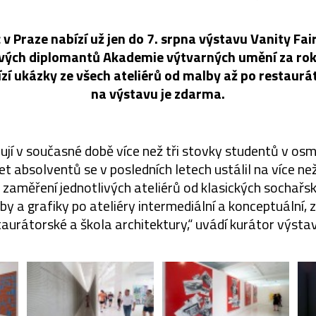
 v Praze nabízí už jen do 7. srpna výstavu Vanity Fai
tvých diplomantů Akademie výtvarných umění za rok
zí ukázky ze všech ateliérů od malby až po restaurá
na výstavu je zdarma.
jí v současné době více než tři stovky studentů v os
t absolventů se v posledních letech ustálil na více než 
 zaměření jednotlivých ateliérů od klasických sochařs
sby a grafiky po ateliéry intermediální a konceptuální, 
staurátorské a škola architektury,“ uvádí kurátor výsta