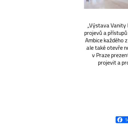
„Výstava Vanity 
projevů a přístupů
Ambice každého z v
ale také otevře n
v Praze prezent
projevit a p