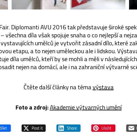
Fair. Diplomanti AVU 2016 tak představuje široké sp
 – všechna díla však spojuje snaha o co nejlepší a nejza
ystavujících umělců je vytvořit zásadní dílo, které zak
ovou etapu, a to nejen uměleckou ale i lidskou. Výstava
uje díla umělců, kteří by se mohli a měli v následujícíc
rosadit nejen na domácí, ale i na zahraniční výtvarné sc
Čtěte další články na téma
výstava
Foto a zdroj:
Akademie výtvarných umění