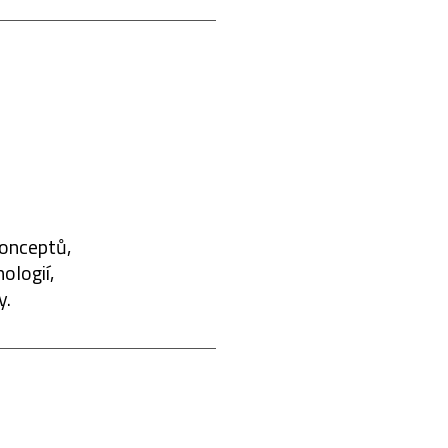
konceptů,
ologií,
y.