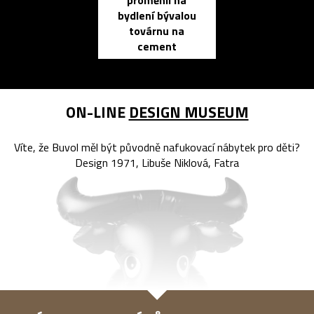
proměnil na
propracovan
bydlení bývalou
elektronic
továrnu na
zápisník
cement
reMarkable
ON-LINE
DESIGN MUSEUM
Víte, že Buvol měl být původně nafukovací nábytek pro děti?
Design 1971, Libuše Niklová, Fatra