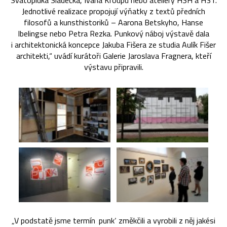
Svatopluka Sládečka, Ivana Kroupu nebo ateliéry HŠH a H3T.
Jednotlivé realizace propojují výňatky z textů předních
filosofů a kunsthistoriků – Aarona Betskyho, Hanse
Ibelingse nebo Petra Rezka. Punkový náboj výstavě dala
i architektonická koncepce Jakuba Fišera ze studia Aulík Fišer
architekti,“ uvádí kurátoři Galerie Jaroslava Fragnera, kteří
výstavu připravili.
„V podstatě jsme termín ‚punk‘ změkčili a vyrobili z něj jakési