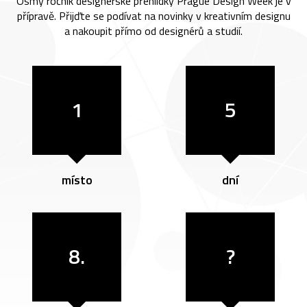
Osmý ročník designérské přehlídky Prague Design Week je v
přípravě. Přijďte se podívat na novinky v kreativním designu
a nakoupit přímo od designérů a studií.
1
5
místo
dní
8.
?