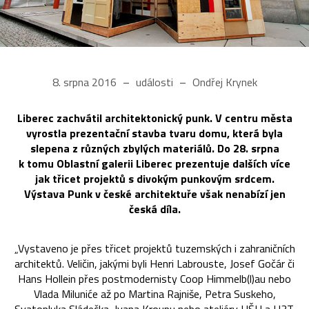
8. srpna 2016
události
Ondřej Krynek
Liberec zachvátil architektonický punk. V centru města
vyrostla prezentační stavba tvaru domu, která byla
slepena z různých zbylých materiálů. Do 28. srpna
k tomu Oblastní galerii Liberec prezentuje dalších více
jak třicet projektů s divokým punkovým srdcem.
Výstava Punk v české architektuře však nenabízí jen
česká díla.
„Vystaveno je přes třicet projektů tuzemských i zahraničních
architektů. Veličin, jakými byli Henri Labrouste, Josef Gočár či
Hans Hollein přes postmodernisty Coop Himmelb(l)au nebo
Vlada Miluniće až po Martina Rajniše, Petra Suskeho,