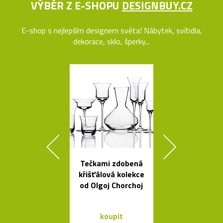
VÝBĚR Z E-SHOPU
DESIGNBUY.CZ
E-shop s nejlepším designem světa! Nábytek, svítidla,
dekorace, sklo, šperky...
Tečkami zdobená
Prémiové ita
křišťálová kolekce
polstrova
od Olgoj Chorchoj
postele o
Bontempi Le
Design
koupit
koupit