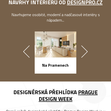
NÁVRHY INTERIÉRŮ OD
DESIGNPRO.CZ
Navrhujeme osobité, moderní a nadčasové interiéry s
nápadem...
náměstí Na Ba
Na Pramenech
DESIGNÉRSKÁ PŘEHLÍDKA
PRAGUE
DESIGN WEEK