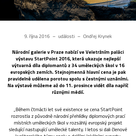
9. října 2016
události
Ondřej Krynek
Národní galerie v Praze nabízí ve Veletržním paláci
výstavu StartPoint 2016, která ukazuje nejlepší
výtvarná díla diplomantů z 34 uměleckých škol v 16
evropských zemích. Stejnojmenná hlavní cena je pak
pravidelně udělena porotou spolu s čestnými uznáními.
Na výstavě můžeme až do 11. prosince vidět díla napříč
různými médií.
„Během čtrnácti let své existence se cena StartPoint
rozrostla z původně národní přehlídky diplomových prací
místních uměleckých škol v rozsáhlý evropský projekt
sledující nastupující umělecké talenty. I letos si dali členové