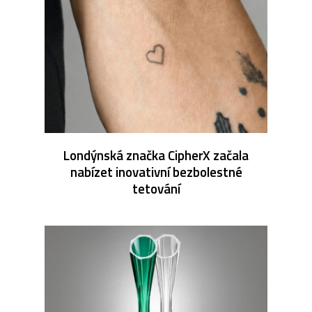
Londýnská značka CipherX začala
nabízet inovativní bezbolestné
tetování