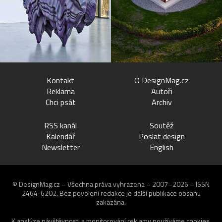
Kontakt
O DesignMag.cz
Reklama
Autoři
Chci psát
Archiv
RSS kanál
Soutěž
Kalendář
Poslat design
Newsletter
English
© DesignMag.cz – Všechna práva vyhrazena – 2007–2026 – ISSN
2464-6202.
Bez povolení redakce je další publikace obsahu
zakázána.
K analýze návštěvnosti a monitorování reklamy používáme
cookies
.