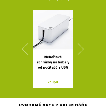
Nehořlavé
Stolek Tabl
schránky na kabely
kovovou desk
od počítačů z USA
tvaru mís
koupit
koupit
VYBRANÉ AKCE Z
KALENDÁŘE