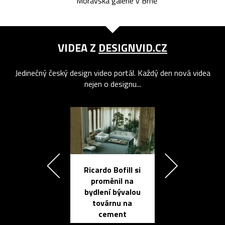
Moravská galerie v Brně
VIDEA Z
DESIGNVID.CZ
Jedinečný český design video portál. Každý den nová videa
nejen o designu...
Ricardo Bofill si
Přichází ten
proměnil na
propracovan
bydlení bývalou
elektronic
továrnu na
zápisník
cement
reMarkable