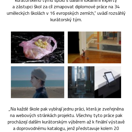
kurátorského týmu spolu s dalšími lokálními experty
a zástupci škol za cíl zmapovat diplomové práce na 34
uměleckých školách v 16 evropských zemích,“ uvádí rozsáhlý
kurátorský tým.
„Na každé škole pak vybírají jednu práci, která je zveřejněna
na webových stránkách projektu. Všechny tyto práce pak
procházejí dalším kurátorským výběrem až k finální výstavě
a doprovodnému katalogu, jenž představuje kolem 20