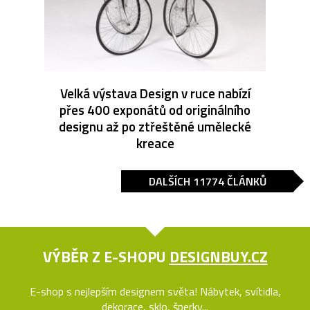
Velká výstava Design v ruce nabízí
přes 400 exponátů od originálního
designu až po ztřeštěné umělecké
kreace
DALŠÍCH 11774 ČLÁNKŮ
VÝBĚR Z E-SHOPU
DESIGNBUY.CZ
E-shop s nejlepším designem světa! Nábytek, svítidla,
dekorace, sklo, šperky...