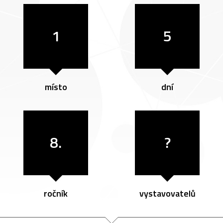
1
5
místo
dní
8.
?
ročník
vystavovatelů