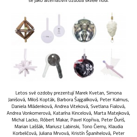
se jako alternativní ozdoba skvěle hodí.
Letos své ozdoby prezentují Marek Kvetan, Simona
Janišová, Miloš Kopták, Barbora Šajgalíková, Peter Kalmus,
Daniela Mládenková, Andrea Viteková, Svetlana Fialová,
Andrea Vonkomerová, Katarína Kincelová, Marta Matejková,
Michal Lacko, Róbert Makar, Pavel Kopřiva, Peter Ďuriš,
Marian Laššák, Mariusz Labinski, Tono Čierny, Klaudia
Korbeličová, Juliana Mrvová, Kristín Španihelová, Peter