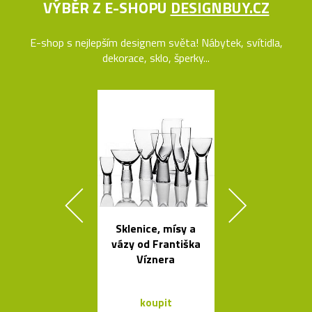
VÝBĚR Z E-SHOPU
DESIGNBUY.CZ
E-shop s nejlepším designem světa! Nábytek, svítidla,
dekorace, sklo, šperky...
Sklenice, mísy a
Česká svíti
vázy od Františka
Soap fouk
Víznera
ručně bez f
koupit
koupit