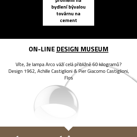
proměnil na
propracovan
bydlení bývalou
elektronic
továrnu na
zápisník
cement
reMarkable
ON-LINE
DESIGN MUSEUM
Víte, že lampa Arco váží celá přibližně 60 kilogramů?
Design 1962, Achille Castiglioni & Pier Giacomo Castiglioni,
Flos