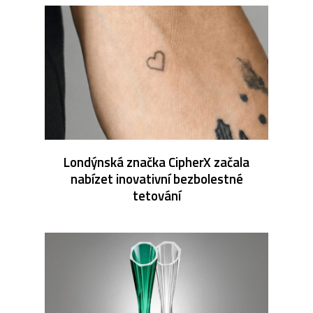
Londýnská značka CipherX začala
nabízet inovativní bezbolestné
tetování