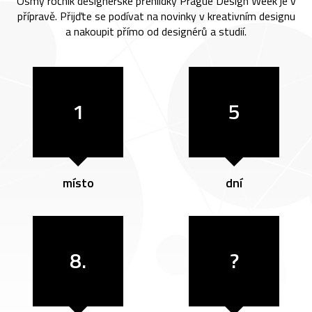
Osmý ročník designérské přehlídky Prague Design Week je v
přípravě. Přijďte se podívat na novinky v kreativním designu
a nakoupit přímo od designérů a studií.
1
5
místo
dní
8.
?