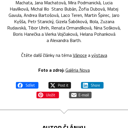
Machata, Jana Machatová, Mira Podmanická, Lucia
Havlíková, Michal Illo Stano Bubán, Žofia Dubová, Matej
Gavula, Andrea Bartošová, Laco Teren, Martin Špirec, Jaro
Kyšša, Petr Stanický, Gizela Šabóková, Illola, Zuzana
Rudavská, Tibor Uhrín, Renata Ormandíková, Nina Sošková,
Boris Hanečka a Vierka Vojčiaková, Helana Pohanková
a Alexandra Barth.
Čtěte další články na téma
Vánoce
a
výstava
Foto a zdroj:
Galéria Nova
AUTOR ČLÁNKU