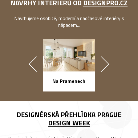
NÁVRHY INTERIÉRŮ OD
DESIGNPRO.CZ
Navrhujeme osobité, moderní a nadčasové interiéry s
nápadem...
náměstí Na Ba
Na Pramenech
DESIGNÉRSKÁ PŘEHLÍDKA
PRAGUE
DESIGN WEEK