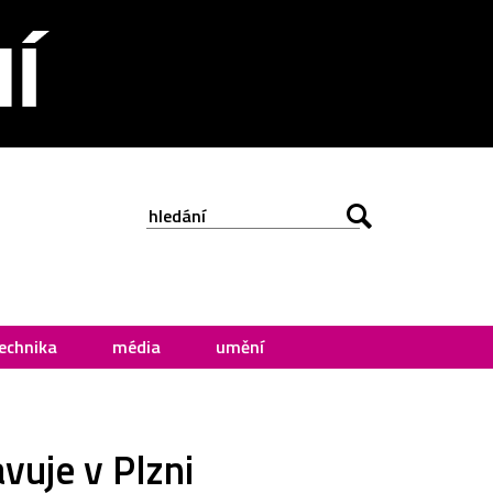
echnika
média
umění
vuje v Plzni