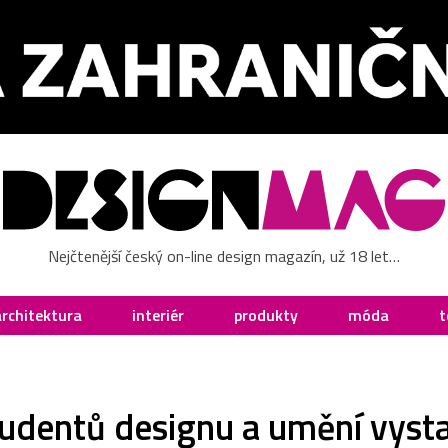
Nejčtenější český on-line design magazín, už 18 let…
architektura
interiér
produkty
móda
t
udentů designu a umění vysta