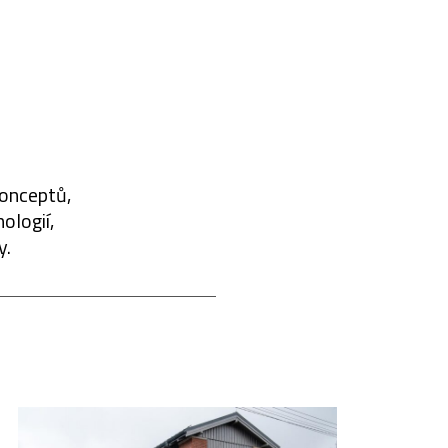
konceptů,
ologií,
y.