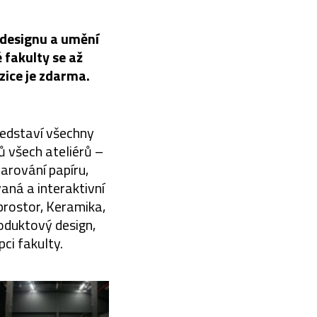
 designu a umění
 fakulty se až
zice je zdarma.
ředstaví všechny
ů všech ateliérů –
varování papíru,
aná a interaktivní
prostor, Keramika,
oduktový design,
ci fakulty.