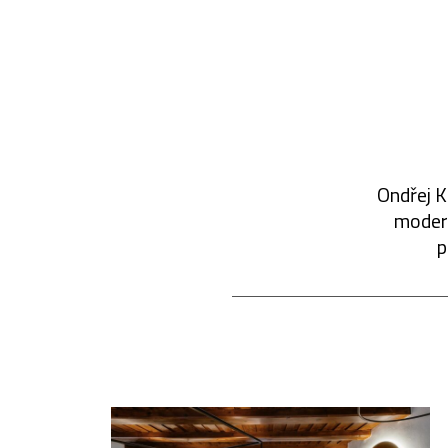
Ondřej K
modern
p