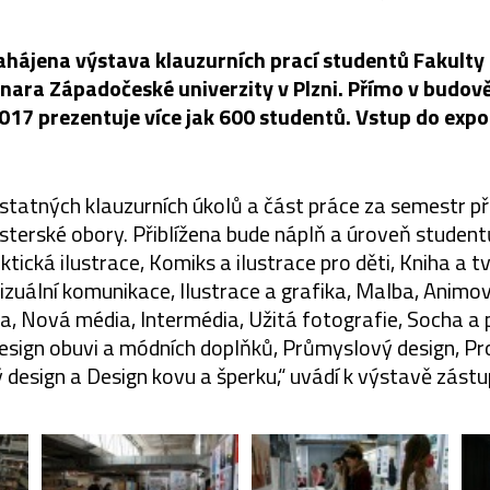
zahájena výstava klauzurních prací studentů Fakulty
nara Západočeské univerzity v Plzni. Přímo v budově
017 prezentuje více jak 600 studentů. Vstup do expo
tatných klauzurních úkolů a část práce za semestr p
sterské obory. Přiblížena bude náplň a úroveň student
ktická ilustrace, Komiks a ilustrace pro děti, Kniha a t
Vizuální komunikace, Ilustrace a grafika, Malba, Animov
a, Nová média, Intermédia, Užitá fotografie, Socha a 
esign obuvi a módních doplňků, Průmyslový design, Pr
ý design a Design kovu a šperku,“ uvádí k výstavě zástup