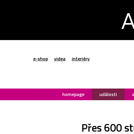
e-shop
videa
interiéry
homepage
události
Přes 600 st