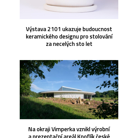
Výstava 2101 ukazuje budoucnost
keramického designu pro stolování
za necelých sto let
Na okraji Vimperka vznikl výrobní
a prezentační areál Knoflík české