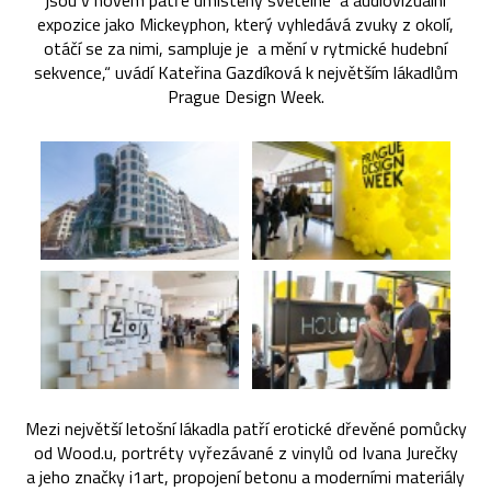
jsou v novém patře umístěny světelné a audiovizuální
expozice jako Mickeyphon, který vyhledává zvuky z okolí,
otáčí se za nimi, sampluje je a mění v rytmické hudební
sekvence,“ uvádí Kateřina Gazdíková k největším lákadlům
Prague Design Week.
Mezi největší letošní lákadla patří erotické dřevěné pomůcky
od Wood.u, portréty vyřezávané z vinylů od Ivana Jurečky
a jeho značky i1art, propojení betonu a moderními materiály