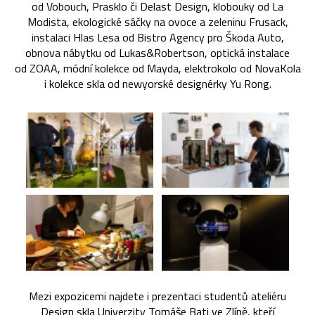
od Vobouch, Prasklo či Delast Design, klobouky od La
Modista, ekologické sáčky na ovoce a zeleninu Frusack,
instalaci Hlas Lesa od Bistro Agency pro Škoda Auto,
obnova nábytku od Lukas&Robertson, optická instalace
od ZOAA, módní kolekce od Mayda, elektrokolo od NovaKola
i kolekce skla od newyorské designérky Yu Rong.
Mezi expozicemi najdete i prezentaci studentů ateliéru
Design skla Univerzity Tomáše Bati ve Zlíně, kteří