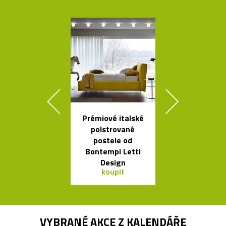
Prémiové italské
Buďte na k
polstrované
vidět s blika
postele od
Bookma
Bontempi Letti
Design
koupit
koupit
VYBRANÉ AKCE Z
KALENDÁŘE