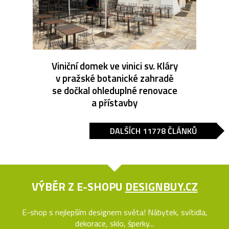
Viniční domek ve vinici sv. Kláry
v pražské botanické zahradě
se dočkal ohleduplné renovace
a přístavby
DALŠÍCH 11778 ČLÁNKŮ
VÝBĚR Z E-SHOPU
DESIGNBUY.CZ
E-shop s nejlepším designem světa! Nábytek, svítidla,
dekorace, sklo, šperky...