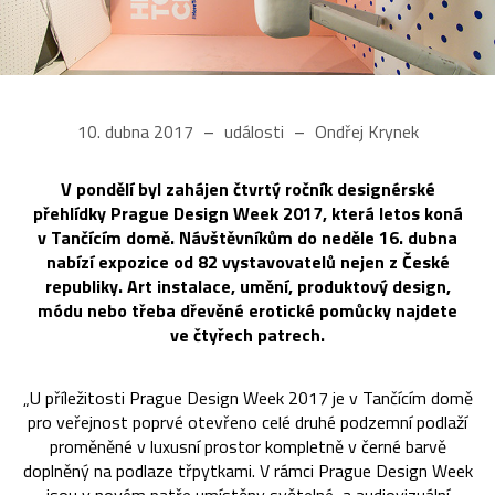
10. dubna 2017
události
Ondřej Krynek
V pondělí byl zahájen čtvrtý ročník designérské
přehlídky Prague Design Week 2017, která letos koná
v Tančícím domě. Návštěvníkům do neděle 16. dubna
nabízí expozice od 82 vystavovatelů nejen z České
republiky. Art instalace, umění, produktový design,
módu nebo třeba dřevěné erotické pomůcky najdete
ve čtyřech patrech.
„U příležitosti Prague Design Week 2017 je v Tančícím domě
pro veřejnost poprvé otevřeno celé druhé podzemní podlaží
proměněné v luxusní prostor kompletně v černé barvě
doplněný na podlaze třpytkami. V rámci Prague Design Week