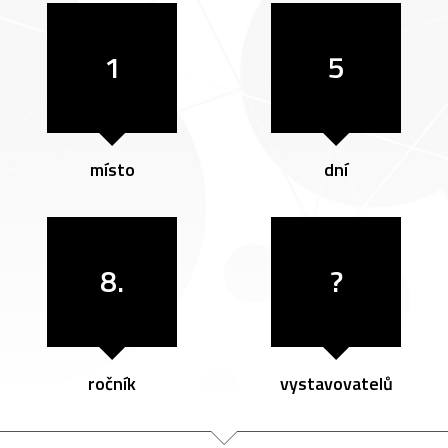
1
5
místo
dní
8.
?
ročník
vystavovatelů