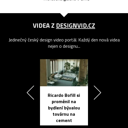
VIDEA Z
DESIGNVID.CZ
Jedinečný český design video portál. Každý den nová videa
nejen o designu...
Ricardo Bofill si
Přichází ten
proměnil na
propracovan
bydlení bývalou
elektronic
továrnu na
zápisník
cement
reMarkable