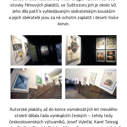
stovky filmových plakátů, ve Světozoru jich je okolo 40.
Jeho díla patří k vyhledávaným sběratelským kouskům
a jejich sběratelé jsou za ně ochotni zaplatit i deseti tisíce
korun.
Autorské plakáty až do konce osmdesátých let minulého
století dělala řada vynikajících českých – tehdy tedy
československých výtvarníků, Josef Vyleťal, Karel Teissig