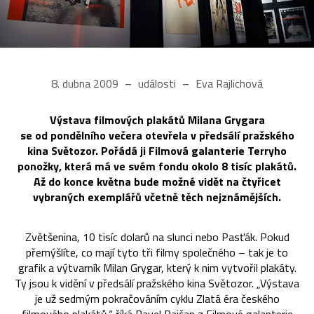
8. dubna 2009
události
Eva Rajlichová
Výstava filmových plakátů Milana Grygara
se od pondělního večera otevřela v předsálí pražského
kina Světozor. Pořádá ji Filmová galanterie Terryho
ponožky, která má ve svém fondu okolo 8 tisíc plakátů.
Až do konce května bude možné vidět na čtyřicet
vybraných exemplářů včetně těch nejznámějších.
Zvětšenina, 10 tisíc dolarů na slunci nebo Pasťák. Pokud
přemýšlíte, co mají tyto tři filmy společného – tak je to
grafik a výtvarník Milan Grygar, který k nim vytvořil plakáty.
Ty jsou k vidění v předsálí pražského kina Světozor. „Výstava
je už sedmým pokračováním cyklu Zlatá éra českého