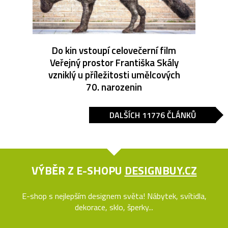
Do kin vstoupí celovečerní film
Veřejný prostor Františka Skály
vzniklý u příležitosti umělcových
70. narozenin
DALŠÍCH 11776 ČLÁNKŮ
VÝBĚR Z E-SHOPU
DESIGNBUY.CZ
E-shop s nejlepším designem světa! Nábytek, svítidla,
dekorace, sklo, šperky...