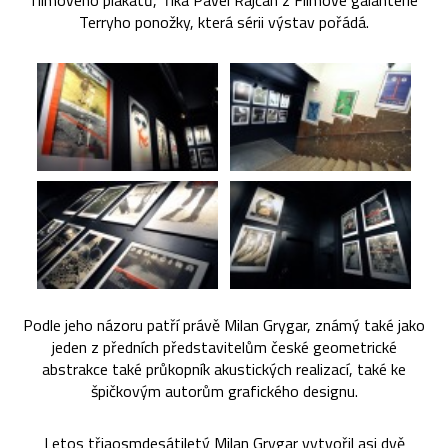
filmového plakátů,“ říká Pavel Rajčan z Filmové galanterie
Terryho ponožky, která sérii výstav pořádá.
Podle jeho názoru patří právě Milan Grygar, známý také jako
jeden z předních představitelům české geometrické
abstrakce také průkopník akustických realizací, také ke
špičkovým autorům grafického designu.
Letos třiaosmdesátiletý Milan Grygar vytvořil asi dvě