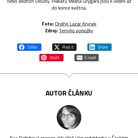
nebo Bedřich Dlouhý. Plakáty Milana Grygara jsou k vidění až
do konce května.
Foto:
Ondřej Lazar Krynek
Zdroj:
Terryho ponožky
AUTOR ČLÁNKU
Eva Rajlichová pracuje aktuálně jako redaktorka v Českém