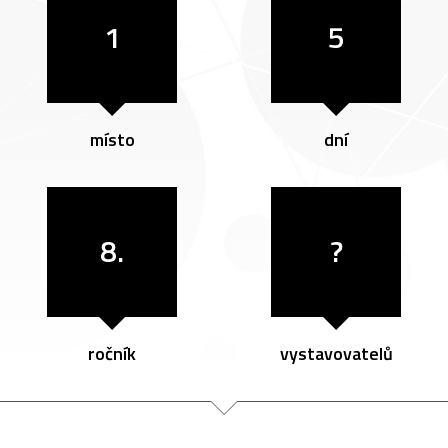
1
5
místo
dní
8.
?
ročník
vystavovatelů