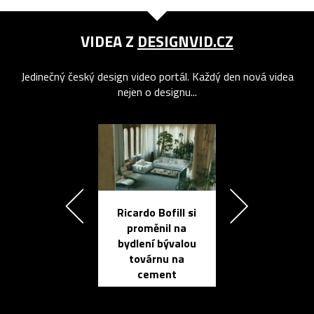
VIDEA Z
DESIGNVID.CZ
Jedinečný český design video portál. Každý den nová videa
nejen o designu...
Ricardo Bofill si
Přichází ten
proměnil na
propracovan
bydlení bývalou
elektronic
továrnu na
zápisník
cement
reMarkable