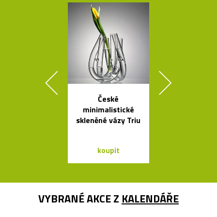
České
Svítící mrak 
minimalistické
XL od Fran
skleněné vázy Triu
Gehryho
koupit
koupit
VYBRANÉ AKCE Z
KALENDÁŘE