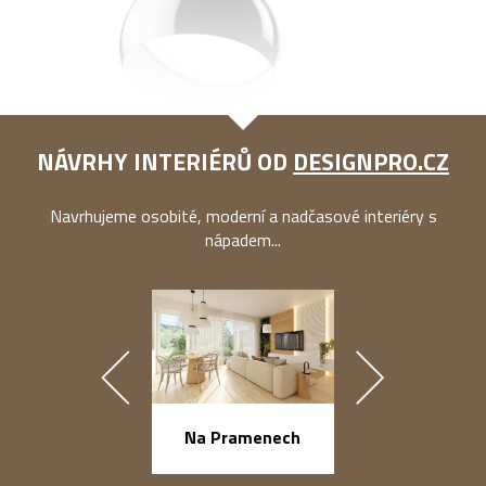
NÁVRHY INTERIÉRŮ OD
DESIGNPRO.CZ
Navrhujeme osobité, moderní a nadčasové interiéry s
nápadem...
náměstí Na Ba
Na Pramenech