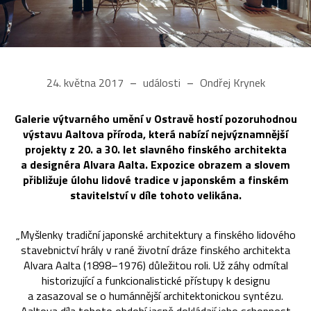
24. května 2017
události
Ondřej Krynek
Galerie výtvarného umění v Ostravě hostí pozoruhodnou
výstavu Aaltova příroda, která nabízí nejvýznamnější
projekty z 20. a 30. let slavného finského architekta
a designéra Alvara Aalta. Expozice obrazem a slovem
přibližuje úlohu lidové tradice v japonském a finském
stavitelství v díle tohoto velikána.
„Myšlenky tradiční japonské architektury a finského lidového
stavebnictví hrály v rané životní dráze finského architekta
Alvara Aalta (1898–1976) důležitou roli. Už záhy odmítal
historizující a funkcionalistické přístupy k designu
a zasazoval se o humánnější architektonickou syntézu.