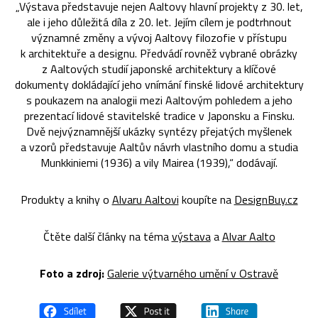
„Výstava představuje nejen Aaltovy hlavní projekty z 30. let,
ale i jeho důležitá díla z 20. let. Jejím cílem je podtrhnout
významné změny a vývoj Aaltovy filozofie v přístupu
k architektuře a designu. Předvádí rovněž vybrané obrázky
z Aaltových studií japonské architektury a klíčové
dokumenty dokládající jeho vnímání finské lidové architektury
s poukazem na analogii mezi Aaltovým pohledem a jeho
prezentací lidové stavitelské tradice v Japonsku a Finsku.
Dvě nejvýznamnější ukázky syntézy přejatých myšlenek
a vzorů představuje Aaltův návrh vlastního domu a studia
Munkkiniemi (1936) a vily Mairea (1939),“ dodávají.
Produkty a knihy o
Alvaru Aaltovi
koupíte na
DesignBuy.cz
Čtěte další články na téma
výstava
a
Alvar Aalto
Foto a zdroj:
Galerie výtvarného umění v Ostravě