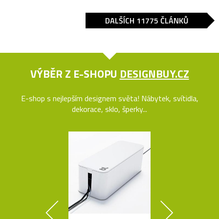
DALŠÍCH 11775 ČLÁNKŮ
VÝBĚR Z E-SHOPU
DESIGNBUY.CZ
E-shop s nejlepším designem světa! Nábytek, svítidla,
dekorace, sklo, šperky...