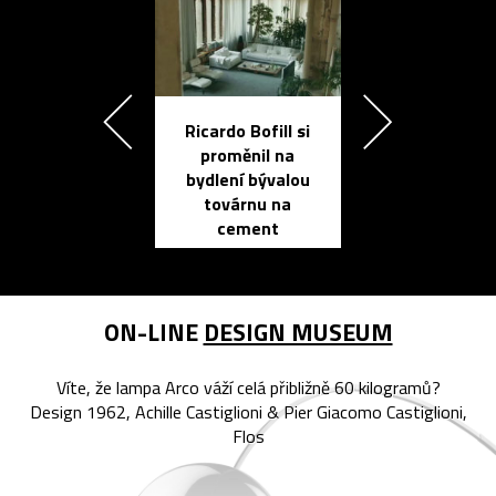
Ricardo Bofill si
Přichází ten
proměnil na
propracovan
bydlení bývalou
elektronic
továrnu na
zápisník
cement
reMarkable
ON-LINE
DESIGN MUSEUM
Víte, že lampa Arco váží celá přibližně 60 kilogramů?
Design 1962, Achille Castiglioni & Pier Giacomo Castiglioni,
Flos