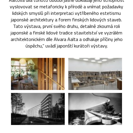
Aaltova díla tohoto období jasně dokládají jeho schopnost
vyslovovat se metaforicky k přírodě a vnímat požadavky
lidských smyslů při interpretaci vytříbeného estetismu
japonské architektury a forem finských lidových staveb.
Tato výstava, první svého druhu, detailně zkoumá roli
japonské a finské lidové tradice stavitelství ve vyzrálém
architektonickém díle Alvara Aalta a odhaluje příčiny jeho
úspěchu,“ uvádí japonští kurátoři výstavy.