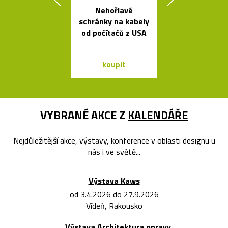
Nehořlavé
Závěsná
schránky na kabely
bambuso
od počítačů z USA
svítidla Bamb
dvou tvare
koupit
koupit
VYBRANÉ AKCE Z
KALENDÁŘE
Nejdůležitější akce, výstavy, konference v oblasti designu u
nás i ve světě...
Výstava Kaws
od 3.4.2026 do 27.9.2026
Vídeň, Rakousko
Výstava Architektura opravy