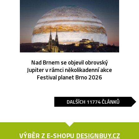
Nad Brnem se objevil obrovský
Jupiter v rámci několikadenní akce
Festival planet Brno 2026
DALŠÍCH 11774 ČLÁNKŮ
VÝBĚR Z E-SHOPU
DESIGNBUY.CZ