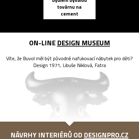
bydlení bývalou
elektronic
továrnu na
zápisník
cement
reMarkable
ON-LINE
DESIGN MUSEUM
Víte, že Buvol měl být původně nafukovací nábytek pro děti?
Design 1971, Libuše Niklová, Fatra
NÁVRHY INTERIÉRŮ OD
DESIGNPRO.CZ