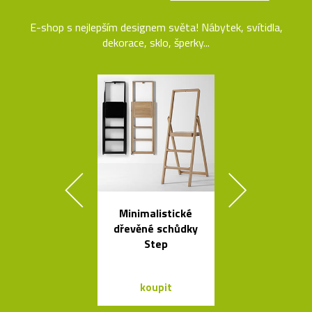
E-shop s nejlepším designem světa! Nábytek, svítidla,
dekorace, sklo, šperky...
Minimalistické
Ručně vyráb
dřevěné schůdky
stolička Stool
Step
roku 193
koupit
koupit