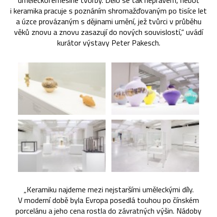
uměleckořemeslné tvorby. Dělo se tak neprávem, neboť
i keramika pracuje s poznáním shromažďovaným po tisíce let
a úzce provázaným s dějinami umění, jež tvůrci v průběhu
věků znovu a znovu zasazují do nových souvislostí,“ uvádí
kurátor výstavy Peter Pakesch.
„Keramiku najdeme mezi nejstaršími uměleckými díly.
V moderní době byla Evropa posedlá touhou po čínském
porcelánu a jeho cena rostla do závratných výšin. Nádoby