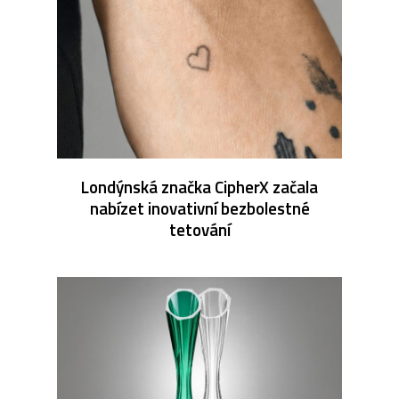
Londýnská značka CipherX začala
nabízet inovativní bezbolestné
tetování