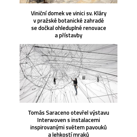
Viniční domek ve vinici sv. Kláry
v pražské botanické zahradě
se dočkal ohleduplné renovace
a přístavby
Tomás Saraceno otevřel výstavu
Interwoven s instalacemi
inspirovanými světem pavouků
a lehkostí mraků