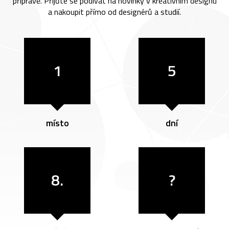
přípravě. Přijďte se podívat na novinky v kreativním designu
a nakoupit přímo od designérů a studií.
1
5
místo
dní
8.
?