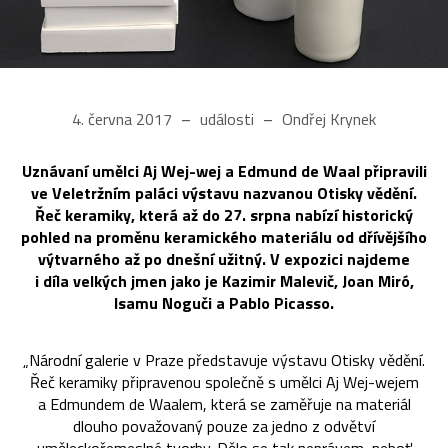
4. června 2017
události
Ondřej Krynek
Uznávaní umělci Aj Wej-wej a Edmund de Waal připravili
ve Veletržním paláci výstavu nazvanou Otisky vědění.
Řeč keramiky, která až do 27. srpna nabízí historický
pohled na proměnu keramického materiálu od dřívějšího
výtvarného až po dnešní užitný. V expozici najdeme
i díla velkých jmen jako je Kazimir Malevič, Joan Miró,
Isamu Noguči a Pablo Picasso.
„Národní galerie v Praze představuje výstavu Otisky vědění.
Řeč keramiky připravenou společně s umělci Aj Wej-wejem
a Edmundem de Waalem, která se zaměřuje na materiál
dlouho považovaný pouze za jedno z odvětví