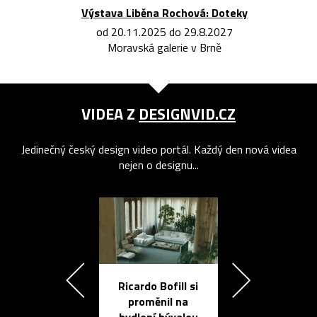
Výstava Liběna Rochová: Doteky
od 20.11.2025 do 29.8.2027
Moravská galerie v Brně
VIDEA Z
DESIGNVID.CZ
Jedinečný český design video portál. Každý den nová videa
nejen o designu...
Ricardo Bofill si
Přichází ten
proměnil na
propracovan