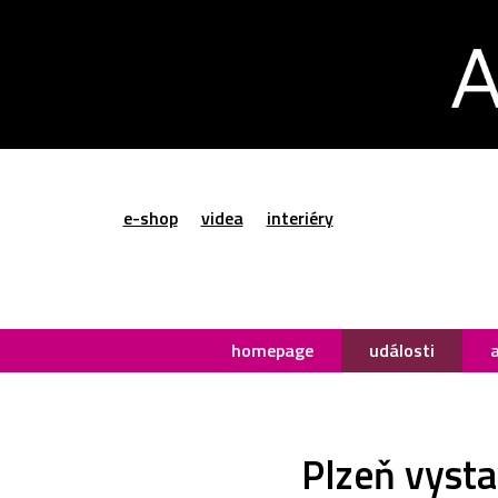
e-shop
videa
interiéry
homepage
události
Plzeň vysta