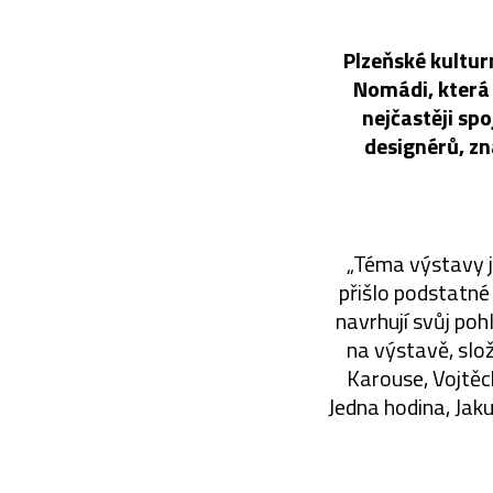
Plzeňské kultu
Nomádi, která v
nejčastěji sp
designérů, zn
„Téma výstavy js
přišlo podstatné 
navrhují svůj pohl
na výstavě, slož
Karouse, Vojtěch
Jedna hodina, Ja