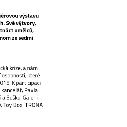
iérovou výstavu
ch. Své výtvory,
atnáct umělců,
ednom ze sedmi
ická krize, a nám
í osobnosti, které
2015. K participaci
u kancelář, Pavla
ra Sušku, Galerii
O, Toy Box, TRONA