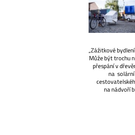
„Zážitkové bydlení
Může být trochu no
přespání v dřevě
na solární
cestovatelského
na nádvoří b