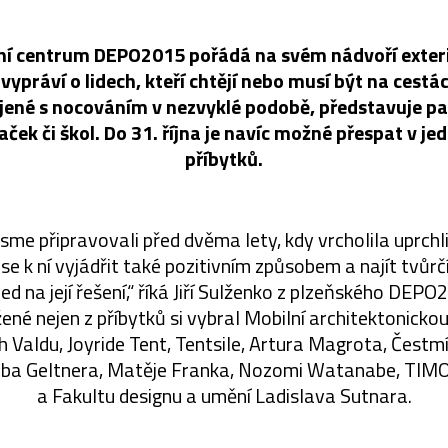
rní centrum DEPO2015 pořádá na svém nádvoří exter
ypráví o lidech, kteří chtějí nebo musí být na cestá
ojené s nocováním v nezvyklé podobě, představuje p
aček či škol. Do 31. října je navíc možné přespat v j
příbytků.
me připravovali před dvěma lety, kdy vrcholila uprchl
se k ní vyjádřit také pozitivním způsobem a najít tvůrč
ed na její řešení,“ říká Jiří Sulženko z plzeňského DEPO
ené nejen z příbytků si vybral Mobilní architektonicko
 Valdu, Joyride Tent, Tentsile, Artura Magrota, Čestmí
kuba Geltnera, Matěje Franka, Nozomi Watanabe, TIM
a Fakultu designu a umění Ladislava Sutnara.