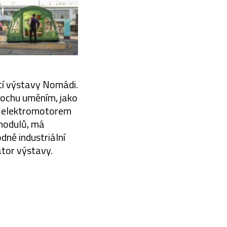
stí výstavy Nomádi.
trochu uměním, jako
 s elektromotorem
 modulů, má
dně industriální
átor výstavy.