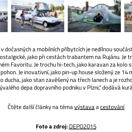
 v dočasných a mobilních příbytcích je nedílnou součá
stalgické, jako při cestách trabantem na Rujánu. Je 
ném Favoritu. Je trochu hi-tech, jako karavan za kolo
 pohon. Je inovativní, jako pin-up house složený ze 14
 ducha, jako stan zavěšený na třech lanech a je rozho
ývalého depa dopravního podniku v Plzni,“ dodává kur
Čtěte další články na téma
výstava
a
cestování
Foto a zdroj:
DEPO2015