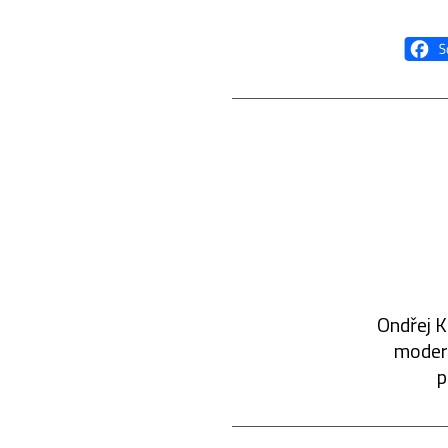
Ondřej K
modern
p