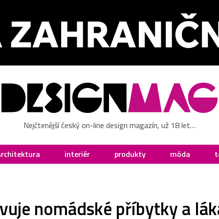
Nejčtenější český on-line design magazín, už 18 let…
architektura
interiér
produkty
móda
t
vuje nomádské příbytky a lák