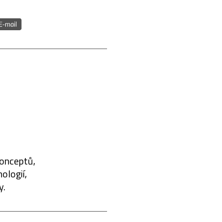
konceptů,
ologií,
y.