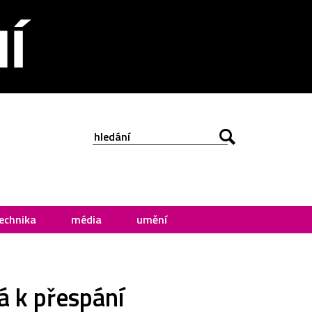
echnika
média
umění
á k přespání