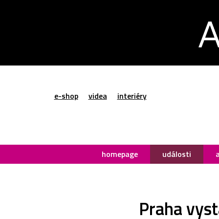
e-shop
videa
interiéry
homepage
události
Praha vyst