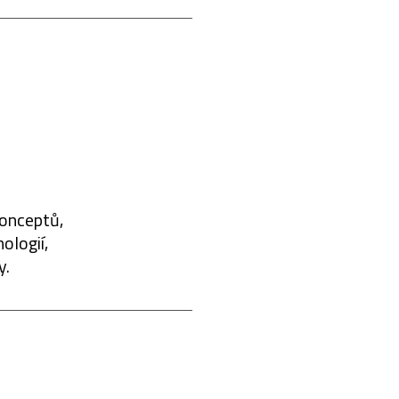
konceptů,
ologií,
y.