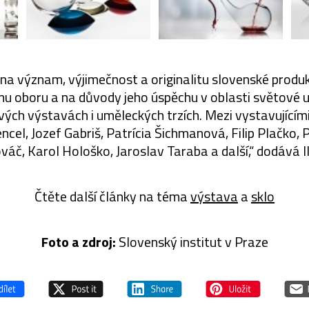
na význam, výjimečnost a originalitu slovenské produkc
mu oboru a na důvody jeho úspěchu v oblasti světové 
ých výstavách i uměleckých trzích. Mezi vystavujícími
cel, Jozef Gabriš, Patrícia Šichmanová, Filip Plačko, P
váč, Karol Hološko, Jaroslav Taraba a další,“ dodává Il
Čtěte další články na téma
výstava
a
sklo
Foto a zdroj:
Slovenský institut v Praze