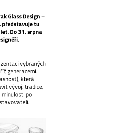
vak Glass Design –
, představuje tu
let. Do 31. srpna
signéři.
ezentaci vybraných
příč generacemi.
asnost), která
it vývoj, tradice,
 minulosti po
ystavovateli.