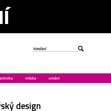
echnika
média
umění
řský design