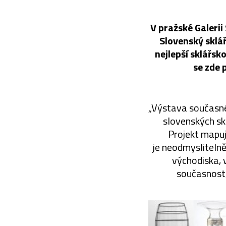
V pražské Galerii
Slovenský sklář
nejlepší sklářsk
se zde 
„Výstava současné
slovenských skl
Projekt mapuj
je neodmyslitelně
východiska, 
současnost,“