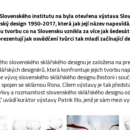
 Slovenského institutu na byla otevřena výstava Slo
ský design 1950-2017, která jak její název napovídá
ou tvorbu co na Slovensku vznikla za více jak šedesát 
prezentují jak osvědčení tvůrci tak mladí začínající de
ho slovenského sklářského designu je založena na pr
ářských designérů, která konfrontuje jejich tvorbu na
e vývoj slovenského sklářského designu (historii i souč
 spojen se sklárnou Rona. Cílem výstavy je tak představ
vlivy a rozmanitost slovenského sklářského designu od
 uvádí kurátor výstavy Patrik Illo, jenž je sám mezi v