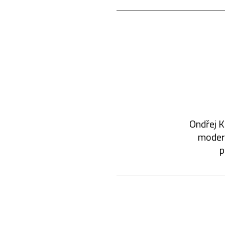
Ondřej K
modern
p