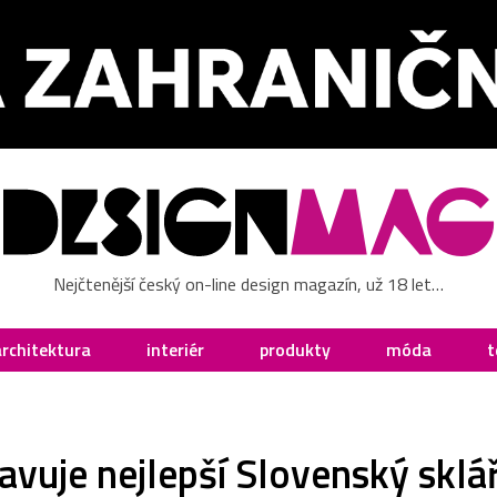
Nejčtenější český on-line design magazín, už 18 let…
architektura
interiér
produkty
móda
t
avuje nejlepší Slovenský sklá