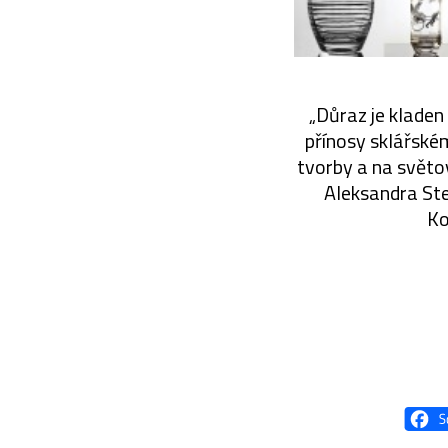
„Důraz je kladen 
přínosy sklářské
tvorby a na světov
Aleksandra Sten
Ko