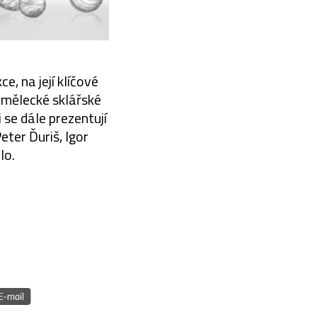
e, na její klíčové
umělecké sklářské
 se dále prezentují
eter Ďuriš, Igor
lo.