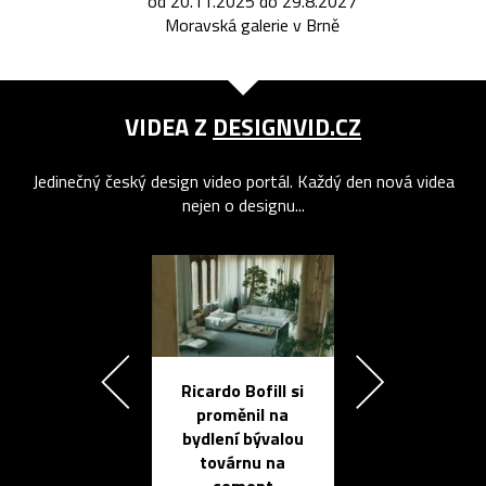
od 20.11.2025 do 29.8.2027
Moravská galerie v Brně
VIDEA Z
DESIGNVID.CZ
Jedinečný český design video portál. Každý den nová videa
nejen o designu...
Ricardo Bofill si
Přichází ten
proměnil na
propracovan
bydlení bývalou
elektronic
továrnu na
zápisník