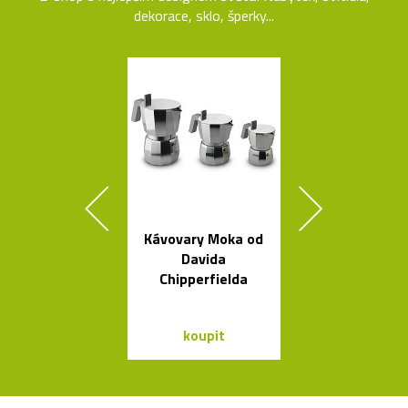
dekorace, sklo, šperky...
Kávovary Moka od
Legendár
Davida
odšťavňovač 
Chipperfielda
Salif od Sta
koupit
koupit