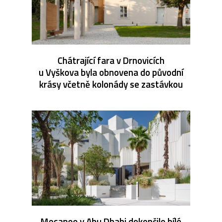
Chátrající fara v Drnovicích
u Vyškova byla obnovena do původní
krásy včetně kolonády se zastávkou
Mecanoo v Abu Dhabi dokončilo bílé