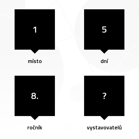
1
5
místo
dní
8.
?
ročník
vystavovatelů