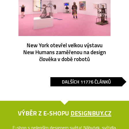
New York otevřel velkou výstavu
New Humans zaměřenou na design
člověka v době robotů
DALŠÍCH 11776 ČLÁNKŮ
VÝBĚR Z E-SHOPU
DESIGNBUY.CZ
E-shop s nejlepším designem světa! Nábytek, svítidla,