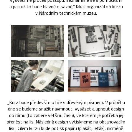
vysvětlíme proces postupu, seznámíme se s pomůckami
a pak už to bude hlavně o sazbě,“ lákají organizátoři kurzu
v Národním technickém muzeu.
„Kurz bude především o hře s dřevěným písmem. V průběhu
dne se budeme snažit navrhnout, vysázet a upnout design
do rámu (to zabere většinu času), ve kterém je potřeba jej
přenést na lis. Následně design vytiskneme na obtahovacím
lisu. Cílem kurzu bude potisk papíru (plakát, leták), nicméně