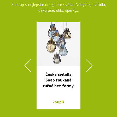
E-shop s nejlepším designem světa! Nábytek, svítidla,
dekorace, sklo, šperky...
Česká svítidla
České křišťá
Soap foukaná
sklenice 
ručně bez formy
britskéh
designér
koupit
koupit