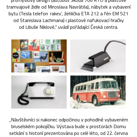
průmyslový design (autobus Škoda 706 RTO a plastové
tramvajové židle od Miroslava Navrátila), nábytek a vybavení
bytu (Tesla telefon ‚rakev‘, žehlička ETA 212 a fén EM 521
od Stanislava Lachmana) i plastové nafukovací hračky
od Libuše Niklové,“ uvádí pořádající Česká centra.
„Návštěvníci si nakonec odpočinou v pohodlně vybaveném
bruselském pokojíčku. Výstava bude v prostorách Domu
setkání s historií prezentována po celé léto, od 22. června