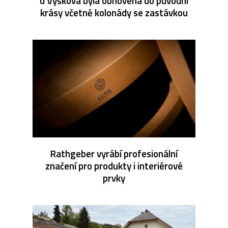
u Vyškova byla obnovena do původní
krásy včetně kolonády se zastávkou
Rathgeber vyrábí profesionální
značení pro produkty i interiérové
prvky