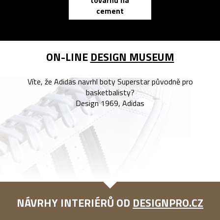
továrnu na
zápisník
cement
reMarkable
ON-LINE
DESIGN MUSEUM
Víte, že Adidas navrhl boty Superstar původně pro
basketbalisty?
Design 1969, Adidas
NÁVRHY INTERIÉRŮ OD
DESIGNPRO.CZ