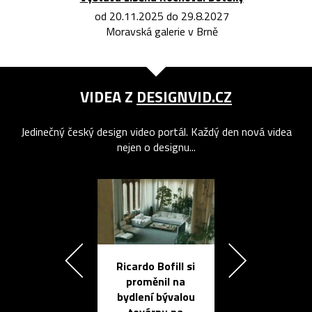
od 20.11.2025 do 29.8.2027
Moravská galerie v Brně
VIDEA Z
DESIGNVID.CZ
Jedinečný český design video portál. Každý den nová videa
nejen o designu...
Ricardo Bofill si
Přichází ten
proměnil na
propracovan
bydlení bývalou
elektronic