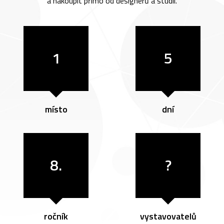
a nakoupit přímo od designérů a studií.
1
5
místo
dní
8.
?
ročník
vystavovatelů