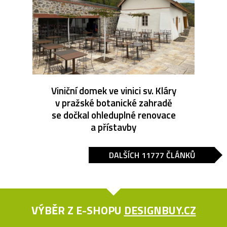
Viniční domek ve vinici sv. Kláry
v pražské botanické zahradě
se dočkal ohleduplné renovace
a přístavby
DALŠÍCH 11777 ČLÁNKŮ
VÝBĚR Z E-SHOPU
DESIGNBUY.CZ