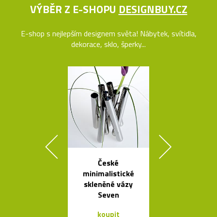
VÝBĚR Z E-SHOPU
DESIGNBUY.CZ
E-shop s nejlepším designem světa! Nábytek, svítidla,
dekorace, sklo, šperky...
České
Nehořlav
minimalistické
schránky na k
skleněné vázy
od počítačů 
Seven
koupit
koupit