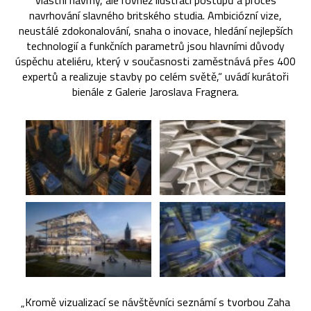
vlastní návrhy, ale rovněž ilustraci postupů a proces
navrhování slavného britského studia. Ambiciózní vize,
neustálé zdokonalování, snaha o inovace, hledání nejlepších
technologií a funkčních parametrů jsou hlavními důvody
úspěchu ateliéru, který v současnosti zaměstnává přes 400
expertů a realizuje stavby po celém světě,“ uvádí kurátoři
bienále z Galerie Jaroslava Fragnera.
„Kromě vizualizací se návštěvníci seznámí s tvorbou Zaha