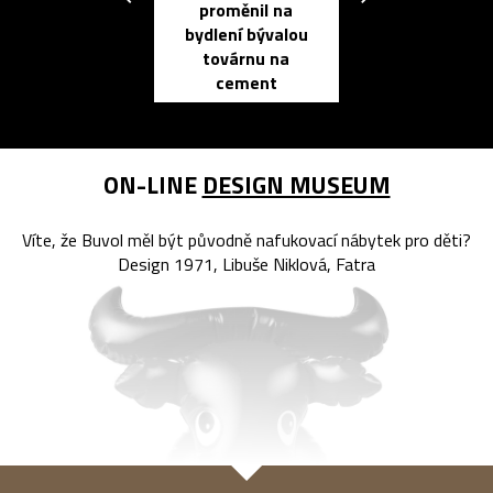
proměnil na
propracovan
bydlení bývalou
elektronic
továrnu na
zápisník
cement
reMarkable
ON-LINE
DESIGN MUSEUM
Víte, že Buvol měl být původně nafukovací nábytek pro děti?
Design 1971, Libuše Niklová, Fatra