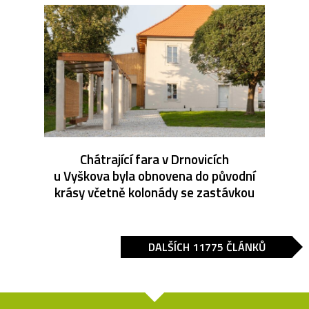
Chátrající fara v Drnovicích
u Vyškova byla obnovena do původní
krásy včetně kolonády se zastávkou
DALŠÍCH 11775 ČLÁNKŮ