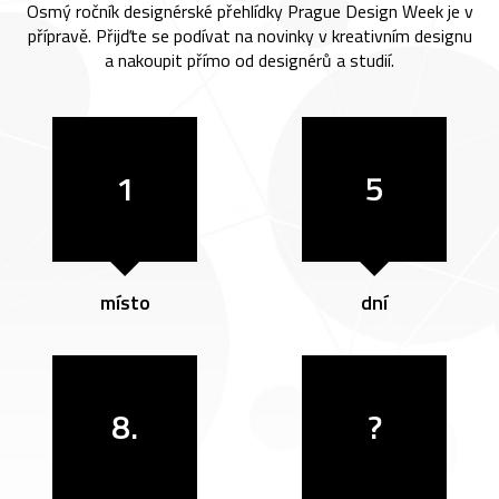
Osmý ročník designérské přehlídky Prague Design Week je v
přípravě. Přijďte se podívat na novinky v kreativním designu
a nakoupit přímo od designérů a studií.
1
5
místo
dní
8.
?