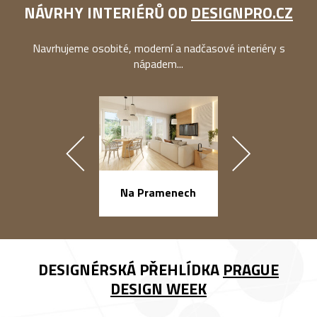
NÁVRHY INTERIÉRŮ OD
DESIGNPRO.CZ
Navrhujeme osobité, moderní a nadčasové interiéry s
nápadem...
náměstí Na Ba
Na Pramenech
DESIGNÉRSKÁ PŘEHLÍDKA
PRAGUE
DESIGN WEEK