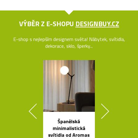
VÝBĚR Z E-SHOPU
DESIGNBUY.CZ
E-shop s nejlepším designem světa! Nábytek, svítidla,
dekorace, sklo, šperky...
Španělská
Ručně vyro
minimalistická
dřevěné soš
svítidla od Aromas
Dánska