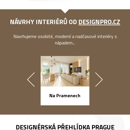
NÁVRHY INTERIÉRŮ OD
DESIGNPRO.CZ
Navrhujeme osobité, moderní a nadčasové interiéry s
nápadem...
náměstí Na Ba
Na Pramenech
DESIGNÉRSKÁ PŘEHLÍDKA
PRAGUE