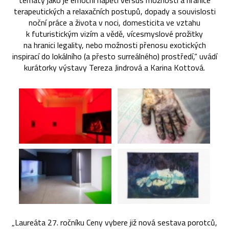
tématy jako je emoční napětí versus možnosti a hranice
terapeutických a relaxačních postupů, dopady a souvislosti
noční práce a života v noci, domesticita ve vztahu
k futuristickým vizím a vědě, vícesmyslové prožitky
na hranici legality, nebo možnosti přenosu exotických
inspirací do lokálního (a přesto surreálného) prostředí,“ uvádí
kurátorky výstavy Tereza Jindrová a Karina Kottová.
„Laureáta 27. ročníku Ceny vybere již nová sestava porotců,