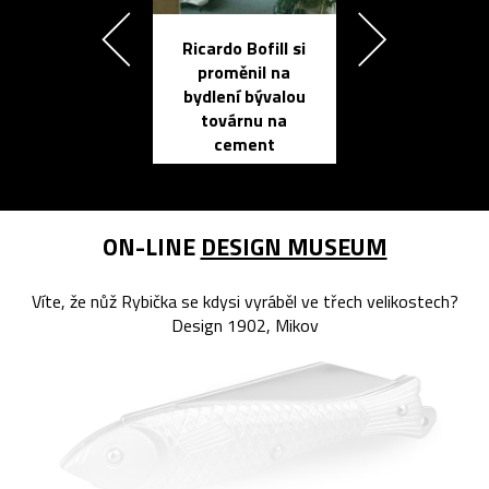
Ricardo Bofill si
Přichází ten
proměnil na
propracovan
bydlení bývalou
elektronic
továrnu na
zápisník
cement
reMarkable
ON-LINE
DESIGN MUSEUM
Víte, že nůž Rybička se kdysi vyráběl ve třech velikostech?
Design 1902, Mikov