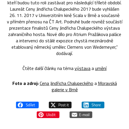
kteří budou tuto roli zastávat pro následující tříleté období.
Laureát Ceny Jindřicha Chalupeckého 2017 bude vyhlášen
26. 11. 2017 v Univerzitním kině Scala v Brně a současně
v přímém přenosu na ČT Art. Podruhé bude rovněž součástí
prezentace finalistů Ceny Jindřicha Chalupeckého výstava
zahraničního hosta. Nové dílo pro Atrium Pražákova paláce
a intervenci do stálé expozice chystá mezinárodně
etablovaný německý umělec Clemens von Wedemeyer,“
dodávají.
Čtěte další články na téma
výstava
a
umění
Foto a zdroj:
Cena Jindřicha Chalupeckého
a
Moravská
galerie v Brně