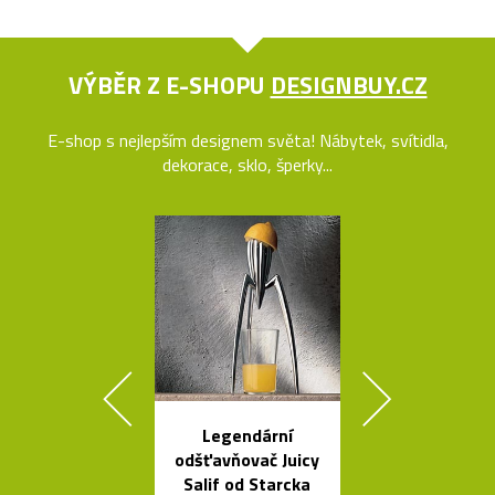
VÝBĚR Z E-SHOPU
DESIGNBUY.CZ
E-shop s nejlepším designem světa! Nábytek, svítidla,
dekorace, sklo, šperky...
Legendární
Kolekce
odšťavňovač Juicy
skleněných sví
Salif od Starcka
Bulb a Mega 