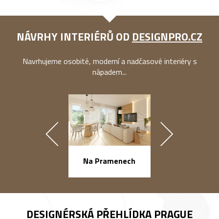
NÁVRHY INTERIÉRŮ OD
DESIGNPRO.CZ
Navrhujeme osobité, moderní a nadčasové interiéry s
nápadem...
náměstí Na Ba
Na Pramenech
DESIGNÉRSKÁ PŘEHLÍDKA
PRAGUE