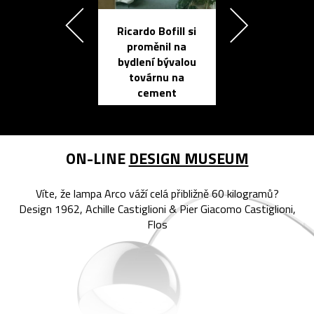
Ricardo Bofill si
Přichází ten
proměnil na
propracovan
bydlení bývalou
elektronic
továrnu na
zápisník
cement
reMarkable
ON-LINE
DESIGN MUSEUM
Víte, že lampa Arco váží celá přibližně 60 kilogramů?
Design 1962, Achille Castiglioni & Pier Giacomo Castiglioni,
Flos