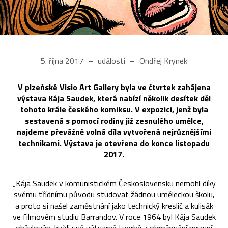
5. října 2017
události
Ondřej Krynek
V plzeňské Visio Art Gallery byla ve čtvrtek zahájena
výstava Kája Saudek, která nabízí několik desítek děl
tohoto krále českého komiksu. V expozici, jenž byla
sestavená s pomocí rodiny již zesnulého umělce,
najdeme převážně volná díla vytvořená nejrůznějšími
technikami. Výstava je otevřena do konce listopadu
2017.
„Kája Saudek v komunistickém Československu nemohl díky
svému třídnímu původu studovat žádnou uměleckou školu,
a proto si našel zaměstnání jako technický kreslič a kulisák
ve filmovém studiu Barrandov. V roce 1964 byl Kája Saudek