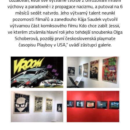
obžalován, kvůli své výtvarné tvorbě z ohrožování mravní
výchovy a paradoxně i z propagace nacizmu, a putoval na 6
měsíců sedět natvrdo. Jeho výtvarný talent neunikl
pozornosti filmařů a zanedlouho Kája Saudek vytvořil
výtvarnou část komiksového filmu Kdo chce zabít Jessii,
ve kterém ztvárnila hlavní roli jeho tehdejší snoubenka Olga
Schoberová, později první československá playmate
časopisu Playboy v USA,“ uvádí zástupci galerie.