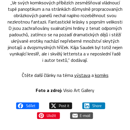
„Ve svých komiksových příbězích zesměšňoval vládnoucí
tupé panoptikum a na stránkách důmyslně propracovaných
obrázkových panelů nechal naplno rozeběhnout svou
nezkrotnou fantazii. Fantastické krásky s poprsím velikosti
D jsou zachraňovány svalnatými hrdiny z tenat odporných
padouchů, zatímco se na pozadí dramatických dějů i stěží
ukrývané erotiky nachází nepřeberné množství skrytých
jinotajů a dvojsmyslných hříček. Kája Saudek byl totiž nejen
vynikající kreslíř, ale i skvělý letterista a v neposlední řadě
i autor textů,“ dodávají.
Čtěte další články na téma
výstava
a
komiks
Foto a zdroj:
Visio Art Gallery