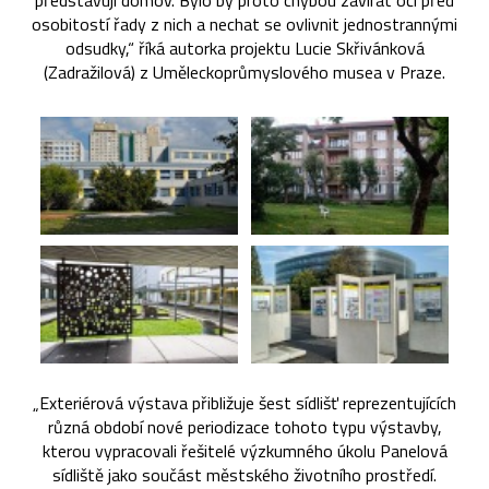
představují domov. Bylo by proto chybou zavírat oči před
osobitostí řady z nich a nechat se ovlivnit jednostrannými
odsudky,“ říká autorka projektu Lucie Skřivánková
(Zadražilová) z Uměleckoprůmyslového musea v Praze.
„Exteriérová výstava přibližuje šest sídlišť reprezentujících
různá období nové periodizace tohoto typu výstavby,
kterou vypracovali řešitelé výzkumného úkolu Panelová
sídliště jako součást městského životního prostředí.