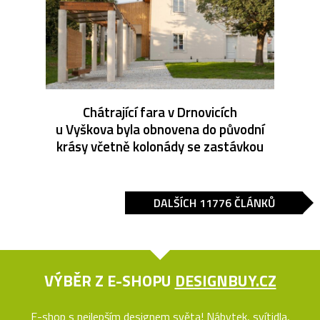
Chátrající fara v Drnovicích
u Vyškova byla obnovena do původní
krásy včetně kolonády se zastávkou
DALŠÍCH 11776 ČLÁNKŮ
VÝBĚR Z E-SHOPU
DESIGNBUY.CZ
E-shop s nejlepším designem světa! Nábytek, svítidla,