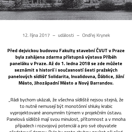
12. října 2017
události
Ondřej Krynek
Před dejvickou budovou Fakulty stavební ČVUT v Praze
byla zahájena zdarma přístupná výstava Příběh
paneláku v Praze. Až do 1. ledna 2018 se zde můžete
seznámit s historií i současností šesti pražských
panelových sídlišť Solidarita, Invalidovna, Ďáblice, Jižní
Město, Jihozápadní Město a Nový Barrandov.
„Rádi bychom ukázali, že všechna sídliště nejsou stejná, že
to nutně nemusejí být monotónní shluky krabic
vyprojektované anonymním týmem v projekčním ústavu.
Panelová sídliště mají svou minulost, přítomnost a v mnoha
případech i rozvojový potenciál a pro své obyvatele