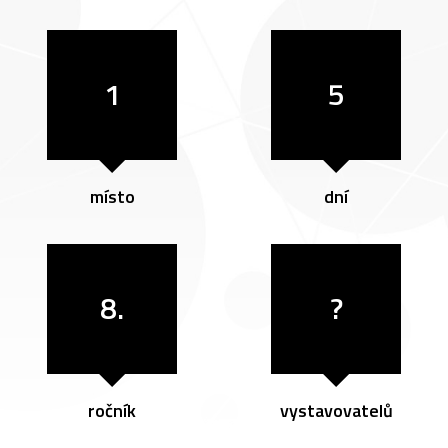
1
5
místo
dní
8.
?
ročník
vystavovatelů