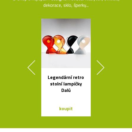
dekorace, sklo, šperky...
Legendární retro
Ručně vyráb
stolní lampičky
stolička Stool
Dalú
roku 193
koupit
koupit