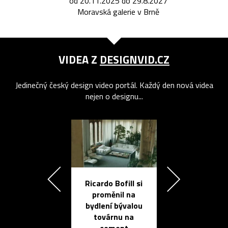
od 20.11.2025 do 29.8.2027
Moravská galerie v Brně
VIDEA Z
DESIGNVID.CZ
Jedinečný český design video portál. Každý den nová videa
nejen o designu...
Ricardo Bofill si
Přichází ten
proměnil na
propracovan
bydlení bývalou
elektronic
továrnu na
zápisník