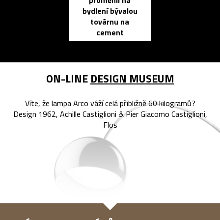
proměnil na
propracovan
bydlení bývalou
elektronic
továrnu na
zápisník
cement
reMarkable
ON-LINE
DESIGN MUSEUM
Víte, že lampa Arco váží celá přibližně 60 kilogramů?
Design 1962, Achille Castiglioni & Pier Giacomo Castiglioni,
Flos