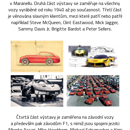
v Maranellu. Druhá část výstavy se zaměřuje na všechny
vozy vyráběné od roku 1940 až po současnost. Třetí část
je věnována slavným klientům, mezi které patří nebo patřil
například Steve McQueen, Clint Eastwood, Mick Jagger,
Sammy Davis Jr, Brigitte Bardot a Peter Sellers.
Čtvrtá část výstavy je zaměřena na závodní vozy
a především pak závodům F1, s nimiž jsou spojeni jezdci
Alberto Ascari, Mike Hawthorn, Michael Schumacher a Kimi