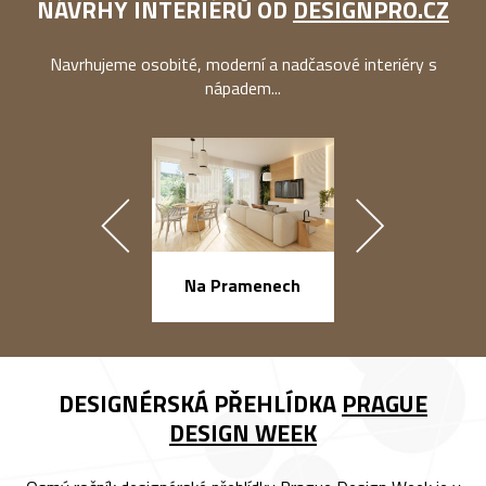
NÁVRHY INTERIÉRŮ OD
DESIGNPRO.CZ
Navrhujeme osobité, moderní a nadčasové interiéry s
nápadem...
náměstí Na Ba
Na Pramenech
DESIGNÉRSKÁ PŘEHLÍDKA
PRAGUE
DESIGN WEEK