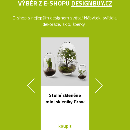
VÝBĚR Z E-SHOPU
DESIGNBUY.CZ
E-shop s nejlepším designem světa! Nábytek, svítidla,
dekorace, sklo, šperky...
Stolní skleněné
Svítidla o
mini skleníky Grow
architekta op
Sydney Jor
Utzona
koupit
koupit