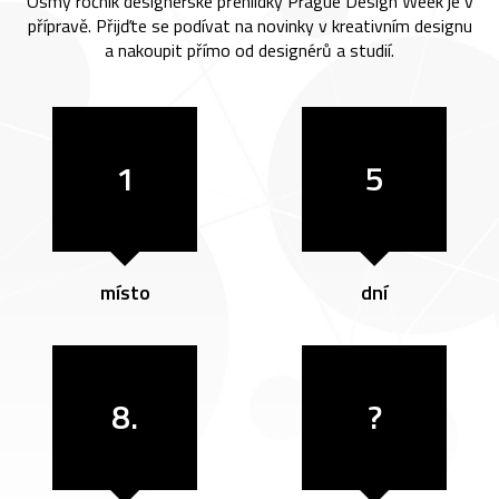
Osmý ročník designérské přehlídky Prague Design Week je v
přípravě. Přijďte se podívat na novinky v kreativním designu
a nakoupit přímo od designérů a studií.
1
5
místo
dní
8.
?