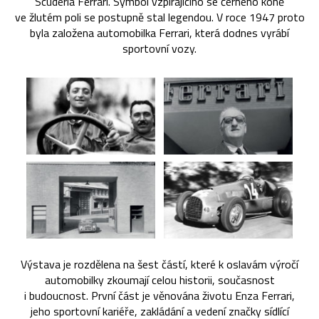
Scuderia Ferrari. Symbol vzpírajícího se černého koně
ve žlutém poli se postupně stal legendou. V roce 1947 proto
byla založena automobilka Ferrari, která dodnes vyrábí
sportovní vozy.
Výstava je rozdělena na šest částí, které k oslavám výročí
automobilky zkoumají celou historii, současnost
i budoucnost. První část je věnována životu Enza Ferrari,
jeho sportovní kariéře, zakládání a vedení značky sídlící