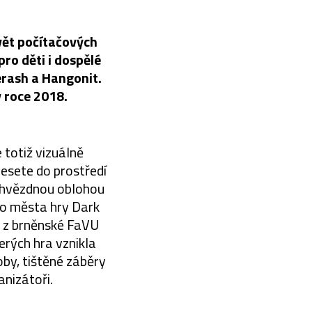
vět počítačových
pro děti i dospělé
erash a Hangonit.
v roce 2018.
 totiž vizuálně
nesete do prostředí
d hvězdnou oblohou
ího města hry Dark
a z brněnské FaVU
erých hra vznikla
by, tištěné záběry
anizátoři.