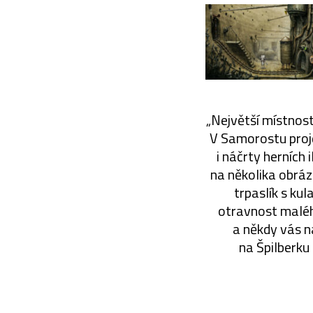
„Největší místnos
V Samorostu projd
i náčrty herních
na několika obráz
trpaslík s ku
otravnost malého
a někdy vás n
na Špilberku 