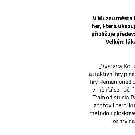
V Muzeu města B
her, která ukazuj
přibližuje přede
Velkým láka
„Výstava Kouze
atraktivní hry pln
hry Rememoried od
v měnící se noční
Train od studia 
zhotovil herní k
metodou ploškové 
ze hry na