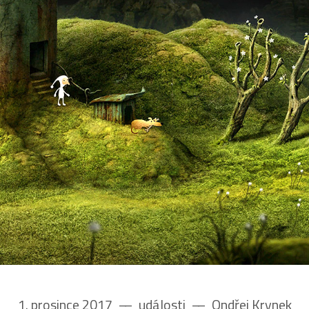
1. prosince 2017
––
události
––
Ondřej Krynek