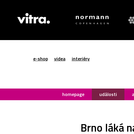
e-shop
videa
interiéry
homepage
události
Brno láká n