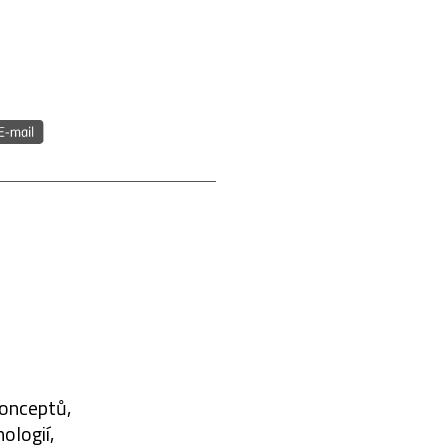
konceptů,
ologií,