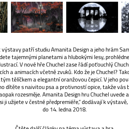
t výstavy patří studiu Amanita Design a jeho hrám Sam
ete tajemnými planetami a hlubokými lesy, prohlédnet
 ilustrací. V nové hře Chuchel zase řádí poťouchlý Chuc
cích a animacích včetně zvuků. Kdo že je Chuchel? Ta
latým tělíčkem a elegantní oranžovou čepicí. V jeho pov
 dítěte s naivitou psa a protivností opice, takže vás
aopak rozesměje. Amanita Design hru Chuchel uvede a
si ji užijete v čestné předpremiéře,“ dodávají k výstavě
do 14. ledna 2018.
Čtěte další články na téma
výstava
a
hra