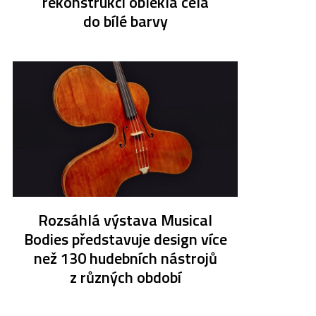
rekonstrukci oblékla celá
do bílé barvy
Rozsáhlá výstava Musical
Bodies představuje design více
než 130 hudebních nástrojů
z různých období