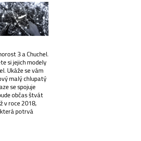
orost 3 a Chuchel.
e si jejich modely
hel. Ukáže se vám
kový malý chlupatý
aze se spojuje
 bude občas štvát
ž v roce 2018,
, která potrvá