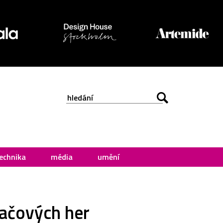
echnika
média
umění
tačových her