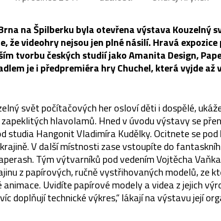
rna na Špilberku byla otevřena výstava Kouzelný s
e, že videohry nejsou jen plné násilí. Hravá expozice 
vším tvorbu českých studií jako Amanita Design, Pap
dlem je i předpremiéra hry Chuchel, která vyjde až 
lný svět počítačových her osloví děti i dospělé, ukáže
é zapeklitých hlavolamů. Hned v úvodu výstavy se pře
 studia Hangonit Vladimíra Kudělky. Ocitnete se po
 krajině. V další místnosti zase vstoupíte do fantaskn
Paperash. Tým výtvarníků pod vedením Vojtěcha Vaňk
rajinu z papírových, ručně vystřihovaných modelů, ze kt
animace. Uvidíte papírové modely a videa z jejich výro
víc doplňují technické výkres,“ lákají na výstavu její org