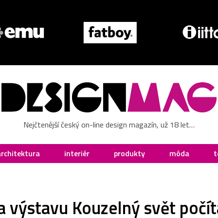
Nejčtenější český on-line design magazín, už 18 let…
architektura
interiér
produkty
móda
t
a výstavu Kouzelný svět počí