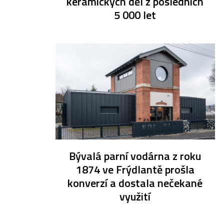
keramických děl z posledních
5 000 let
Bývalá parní vodárna z roku
1874 ve Frýdlantě prošla
konverzí a dostala nečekané
využití