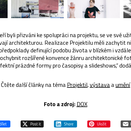
ří byli přizváni ke spolupráci na projektu, se ve své uži
jí architekturou. Realizace Projektilu měli zachytit ni
předpoklady definující podobu života v blízkém i vzdálen
pochybnit rozšířené konvence žánru architektonické fot
efektní prázdné formy pro časopisy a slideshows,“ dodá
Čtěte další články na téma
Projektil
,
výstava
a
umění
Foto a zdroj:
DOX