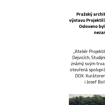
Pražský archi
výstavu Projektil
Osloveno byl
nezam
„Ateliér Projekt
Dejvicích, Studi
známý svým trval
otevřená spoluprá
DOX. Kurátorem
i Josef Bo