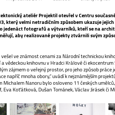
tektonický ateliér Projektil otevřel v Centru součas
33, který velmi netradičním způsobem ukazuje jejich 
o jedenáct fotografů a výtvarníků, kteří se na archi
ěřují, aby realizované projekty ztvárnili svým způ
il vešel ve známost cenami za Národní technickou kni
jní a vědeckou knihovnu v Hradci Králové či ekocentrum 
ým zájmem o veřejný prostor, pro jeho způsob práce je
ce napříč mnoha obory,“ uvádí k nejznámějším projektů
 Michalem Nanoru bylo osloveno 11 českých umělců, 
lf, Eva Koťátková, Dušan Tománek, Václav Jirásek či M