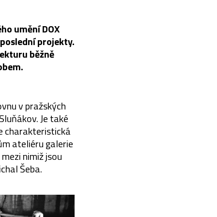
ného umění DOX
poslední projekty.
tekturu běžně
sobem.
hovnu v pražských
Sluňákov. Je také
 charakteristická
m ateliéru galerie
mezi nimiž jsou
ichal Šeba.