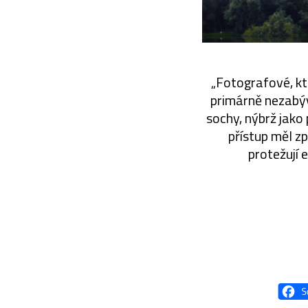
„Fotografové, kte
primárně nezabýva
sochy, nýbrž jako 
přístup měl z
protežují 