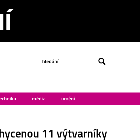
echnika
média
umění
achycenou 11 výtvarníky