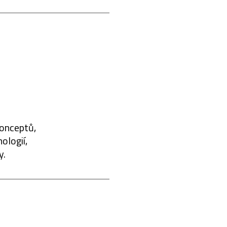
konceptů,
ologií,
y.