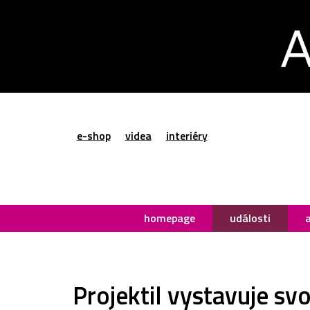
e-shop
videa
interiéry
homepage
události
Projektil vystavuje sv