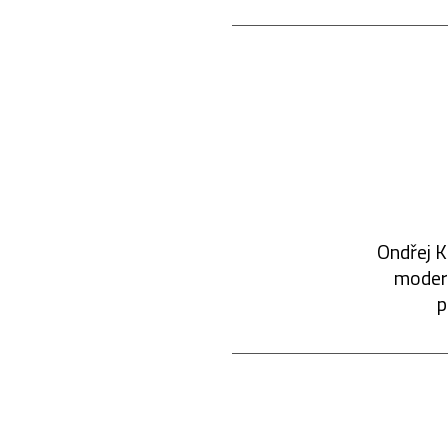
Ondřej K
modern
p