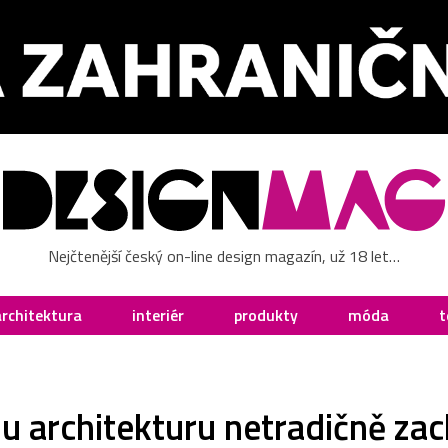
Nejčtenější český on-line design magazín, už 18 let…
architektura
interiér
produkty
móda
t
ou architekturu netradičně z