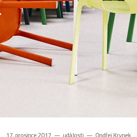
17. prosince 2017
––
události
––
Ondřej Krynek