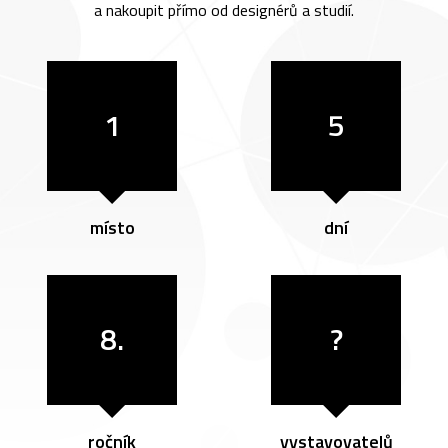
a nakoupit přímo od designérů a studií.
1
5
místo
dní
8.
?
ročník
vystavovatelů