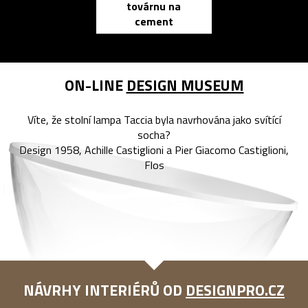
továrnu na
zápisník
cement
reMarkable
ON-LINE
DESIGN MUSEUM
Víte, že stolní lampa Taccia byla navrhována jako svítící
socha?
Design 1958, Achille Castiglioni a Pier Giacomo Castiglioni,
Flos
NÁVRHY INTERIÉRŮ OD
DESIGNPRO.CZ