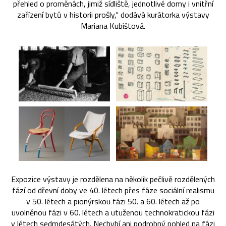
přehled o proměnách, jimiž sídliště, jednotlivé domy i vnitřní
zařízení bytů v historii prošly,“ dodává kurátorka výstavy
Mariana Kubištová.
Expozice výstavy je rozdělena na několik pečlivě rozdělených
fází od dřevní doby ve 40. létech přes fáze sociální realismu
v 50. létech a pionýrskou fázi 50. a 60. létech až po
uvolněnou fázi v 60. létech a utuženou technokratickou fázi
v létech sedmdesátých. Nechybí ani podrobný pohled na fázi