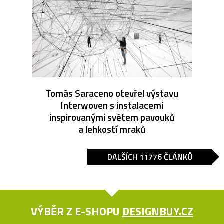
Tomás Saraceno otevřel výstavu
Interwoven s instalacemi
inspirovanými světem pavouků
a lehkostí mraků
DALŠÍCH 11776 ČLÁNKŮ
VÝBĚR Z E-SHOPU
DESIGNBUY.CZ