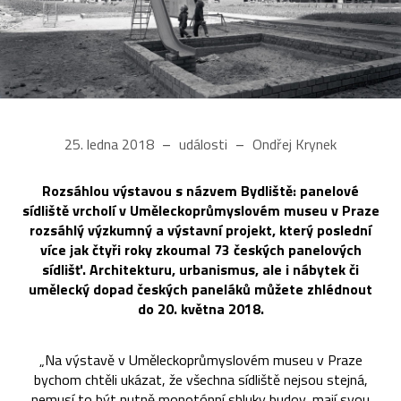
25. ledna 2018
události
Ondřej Krynek
Rozsáhlou výstavou s názvem Bydliště: panelové
sídliště vrcholí v Uměleckoprůmyslovém museu v Praze
rozsáhlý výzkumný a výstavní projekt, který poslední
více jak čtyři roky zkoumal 73 českých panelových
sídlišť. Architekturu, urbanismus, ale i nábytek či
umělecký dopad českých paneláků můžete zhlédnout
do 20. května 2018.
„Na výstavě v Uměleckoprůmyslovém museu v Praze
bychom chtěli ukázat, že všechna sídliště nejsou stejná,
nemusí to být nutně monotónní shluky budov, mají svou