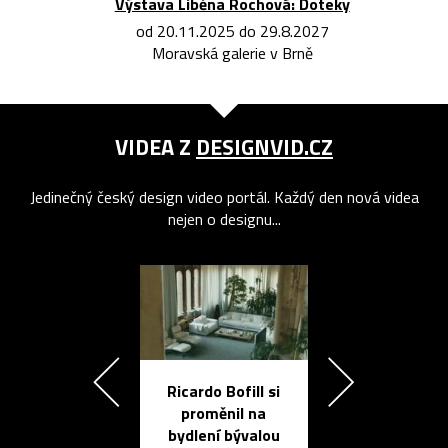
Výstava Liběna Rochová: Doteky
od 20.11.2025 do 29.8.2027
Moravská galerie v Brně
VIDEA Z
DESIGNVID.CZ
Jedinečný český design video portál. Každý den nová videa
nejen o designu...
Ricardo Bofill si
Přichází ten
proměnil na
propracovan
bydlení bývalou
elektronic