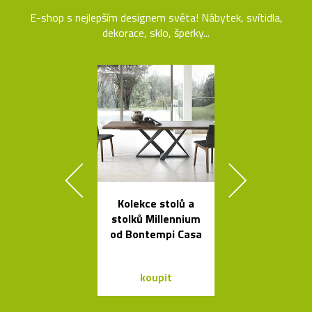
E-shop s nejlepším designem světa! Nábytek, svítidla,
dekorace, sklo, šperky...
Kolekce stolů a
Nehořlav
stolků Millennium
schránky na k
od Bontempi Casa
od počítačů 
koupit
koupit