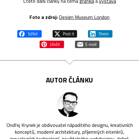
Čtěte další články na téma
grafika
a
výstava
Foto a zdroj:
Design Museum London
AUTOR ČLÁNKU
Ondřej Krynek je obdivovatel nápaditého designu, kreativních
konceptů, moderní architektury, příjemných interiérů,
inovativních technologií, použitelného webdesignu, dobré