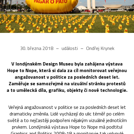
30. března 2018
události
Ondřej Krynek
V londýnském Design Museu byla zahájena výstava
Hope to Nope, která si dala za cíl monitorovat veřejnou
angažovanost v politice za posledních deset let.
Zaměřuje se samozřejmě na vizuální stránku protestů
a to umělecká díla, grafiku, objekty či nové technologie.
Veřejná angažovanost v politice se za posledních deset let
dramaticky změnila. Lidé vycházejí do ulic téměř po celém
světě a to nejčastěji podpořeni nějakým vizuálně jednotícím
prvkem. Londýnská výstava Hope to Nope má podtitul
Graphics and Politics 2008-18 a monitoruje tak uplynulé