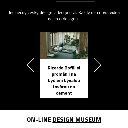
Jedinečný český design video portál. Každý den nová videa
nejen o designu...
Ricardo Bofill si
Přichází ten
proměnil na
propracovan
bydlení bývalou
elektronic
továrnu na
zápisník
cement
reMarkable
ON-LINE
DESIGN MUSEUM