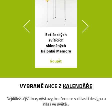
Set českých
Nezávadné l
svítících
na vodu od K
skleněných
Rashida
balónků Memory
koupit
koupit
VYBRANÉ AKCE Z
KALENDÁŘE
Nejdůležitější akce, výstavy, konference v oblasti designu u
nás i ve světě...