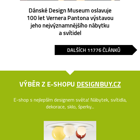
Dánské Design Museum oslavuje
100 let Vernera Pantona výstavou
jeho nejvýznamnějšího nábytku
a svítidel
DALŠÍCH 11776 ČLÁNKŮ
VÝBĚR Z E-SHOPU
DESIGNBUY.CZ
E-shop s nejlepším designem světa! Nábytek, svítidla,
dekorace, sklo, šperky...