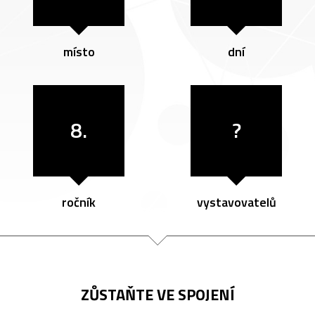
místo
dní
8.
?
ročník
vystavovatelů
ZŮSTAŇTE VE SPOJENÍ