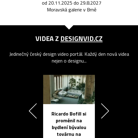
od 20.11.2025 do 29.8.2027
Moravská galerie v Brně
VIDEA Z
DESIGNVID.CZ
Jedinečný český design video portál. Každý den nová videa
nejen o designu...
Ricardo Bofill si
Přichází ten
proměnil na
propracovan
bydlení bývalou
elektronic
továrnu na
zápisník