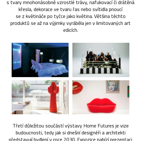
s tvary mnohonásobně vzrostlé trávy, nafukovací či drátěná
křesla, dekorace ve tvaru řas nebo svítidla pnoucí
se z květináče po tyčce jako květina. Většina těchto
produktů se až na výjimky vyráběla jen v limitovaných art
edicích.
Třetí důležitou součástí výstavy Home Futures je vize
budoucnosti, tedy jak si dnešní designéři a architekti
představují bydlení v roce 2030. Expozice nabízí prezentaci