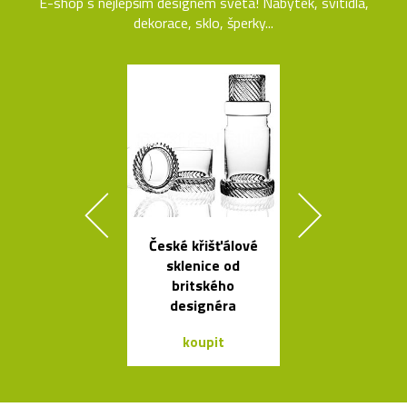
E-shop s nejlepším designem světa! Nábytek, svítidla,
dekorace, sklo, šperky...
České křišťálové
Ikonická skl
sklenice od
stolní lampa 
britského
Lamp
designéra
koupit
koupit