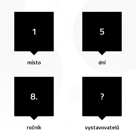
1
5
místo
dní
8.
?
ročník
vystavovatelů