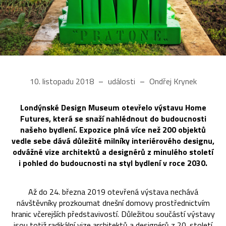
10. listopadu 2018
události
Ondřej Krynek
Londýnské Design Museum otevřelo výstavu Home
Futures, která se snaží nahlédnout do budoucnosti
našeho bydlení. Expozice plná více než 200 objektů
vedle sebe dává důležité milníky interiérového designu,
odvážné vize architektů a designérů z minulého století
i pohled do budoucnosti na styl bydlení v roce 2030.
Až do 24. března 2019 otevřená výstava nechává
návštěvníky prozkoumat dnešní domovy prostřednictvím
hranic včerejších představivostí. Důležitou součástí výstavy
jsou totiž radikální vize architektů a designérů z 20. století