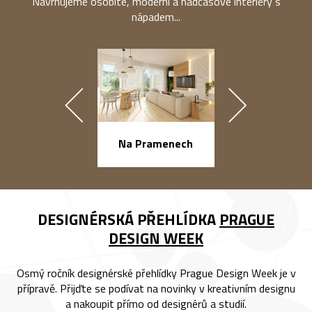
Navrhujeme osobité, moderní a nadčasové interiéry s
nápadem...
náměstí Na Ba
Na Pramenech
DESIGNÉRSKÁ PŘEHLÍDKA
PRAGUE
DESIGN WEEK
Osmý ročník designérské přehlídky Prague Design Week je v
přípravě. Přijďte se podívat na novinky v kreativním designu
a nakoupit přímo od designérů a studií.