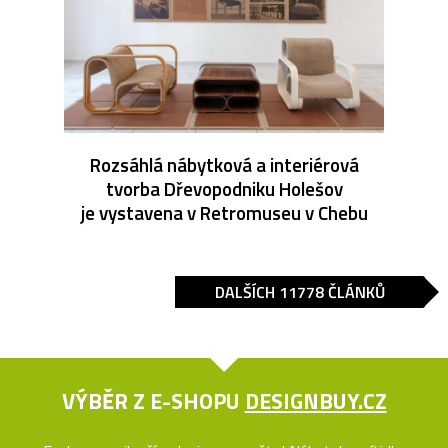
Rozsáhlá nábytková a interiérová
tvorba Dřevopodniku Holešov
je vystavena v Retromuseu v Chebu
DALŠÍCH 11778 ČLÁNKŮ
VÝBĚR Z E-SHOPU
DESIGNBUY.CZ