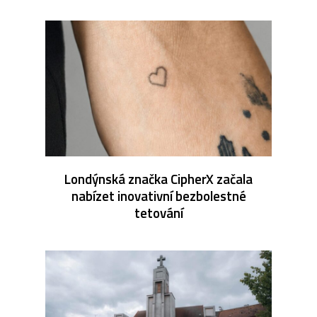
Londýnská značka CipherX začala
nabízet inovativní bezbolestné
tetování