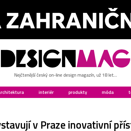
Nejčtenější český on-line design magazín, už 18 let…
architektura
interiér
produkty
móda
t
tavují v Praze inovativní pří