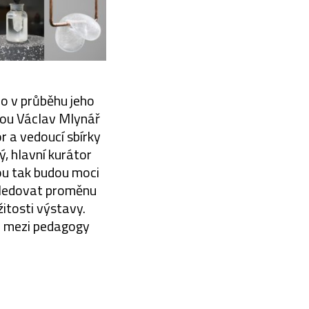
ho v průběhu jeho
dou Václav Mlynář
r a vedoucí sbírky
 hlavní kurátor
ou tak budou moci
sledovat proměnu
žitosti výstavy.
gu mezi pedagogy