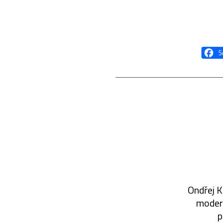
Ondřej K
modern
p