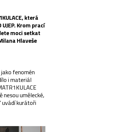
R1KULACE, která
D UJEP. Krom prací
dete moci setkat
Milana Hlaveše
o jako fenomén
ílo i materiál
m 1MATR1KULACE
bě nesou umělecké,
“ uvádí kurátoři