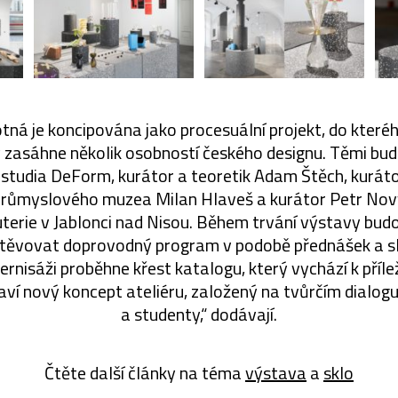
tná je koncipována jako procesuální projekt, do které
y zasáhne několik osobností českého designu. Těmi bu
 studia DeForm, kurátor a teoretik Adam Štěch, kuráto
růmyslového muzea Milan Hlaveš a kurátor Petr Nový,
uterie v Jablonci nad Nisou. Během trvání výstavy bud
štěvovat doprovodný program v podobě přednášek a 
ernisáži proběhne křest katalogu, který vychází k příle
ví nový koncept ateliéru, založený na tvůrčím dialo
a studenty,“ dodávají.
Čtěte další články na téma
výstava
a
sklo