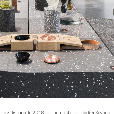
22. listopadu 2018
––
události
––
Ondřej Krynek