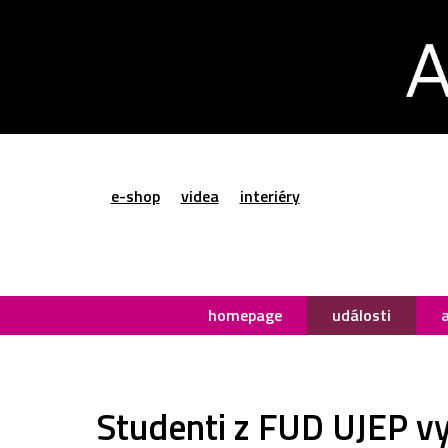
e-shop
videa
interiéry
homepage
události
Studenti z FUD UJEP vys