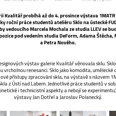
rii Kvalitář probíhá až do 4. prosince výstava 1MAT
ky roční práce studentů ateliéru Sklo na ústecké FU
by vedoucího Marcela Mochala ze studia LLEV se bu
pozice pod vedením studia DeForm, Adama Štěcha, 
a Petra Nového.
designových výstav galerie Kvalitář věnovala sklu. Skl
ou vrcholnou renesanci. Sklo jako komodita, umělecké d
Nové přístupy zpracování skla, na výstavě s názve
 Skla z Ústí nad Labem. Jednotlivé práce studentů v so
inetické i technicistní aspekty a nebojí se experimentu,
výstavy Jan Dotřel a Jaroslav Polanecký.