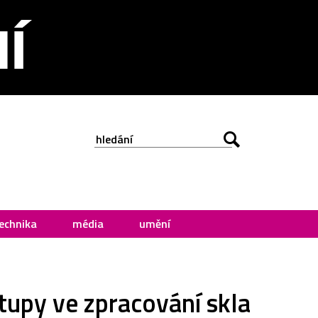
echnika
média
umění
stupy ve zpracování skla