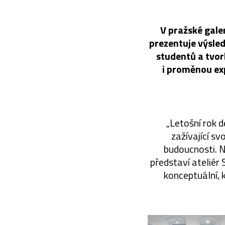
V pražské gale
prezentuje výsled
studentů a tvor
i proměnou ex
„Letošní rok 
zažívající sv
budoucnosti. 
představí ateliér
konceptuální, k