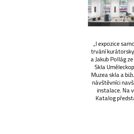
„I expozice samo
trvání kurátorsk
a Jakub Pollág ze
Skla Uměleckop
Muzea skla a biž
návštěvníci nav
instalace. Na v
Katalog předsta