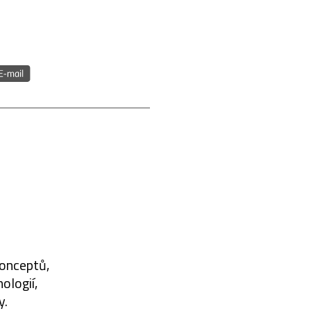
konceptů,
ologií,
y.